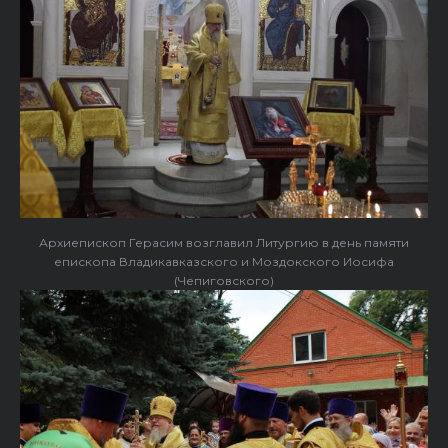
Архиепископ Герасим возглавил Литургию в день памяти
епископа Владикавказского и Моздокского Иосифа
(Чепиговского)