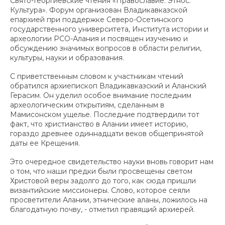
Свято-Георгиевские чтения «Православие. Этнос.
Культура». Форум организован Владикавказской
епархией при поддержке Северо-Осетинского
государственного университета, Института истории и
археологии РСО-Алания и посвящен изучению и
обсуждению значимых вопросов в области религии,
культуры, науки и образования.
С приветственным словом к участникам чтений
обратился архиепископ Владикавказский и Аланский
Герасим. Он уделил особое внимание последним
археологическим открытиям, сделанным в
Мамисонском ущелье. Последние подтвердили тот
факт, что христианство в Алании имеет историю,
гораздо древнее одиннадцати веков общепринятой
даты ее Крещения.
Это очередное свидетельство науки вновь говорит нам
о том, что наши предки были просвещены светом
Христовой веры задолго до того, как сюда пришли
византийские миссионеры. Слово, которое сеяли
просветители Алании, этнические аланы, ложилось на
благодатную почву, - отметил правящий архиерей.