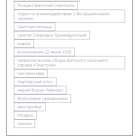
Рождественский спектакль
отдел по взаимодействию с Вооруженными
силами
Светлая пятница
святой Спиридон Тримифунтский
марка
возложение 22 июня 2023
патриотические сборы Детского казачьего
отряда «Пластуны»
часовня мвд
Нартовский эпос
иерей Борис Рейхерт
Войсковые священники
автопробег
Моздок
чтения