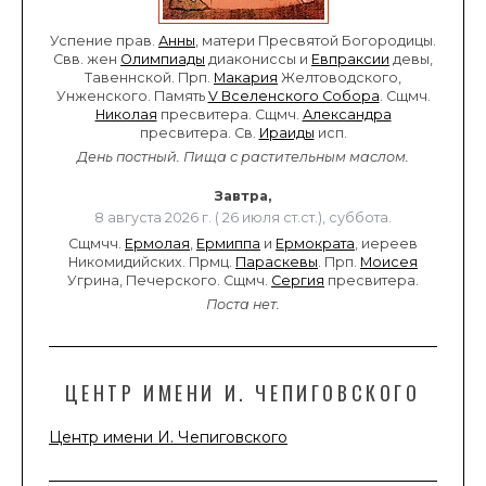
Успение прав.
Анны
, матери Пресвятой Богородицы.
Свв. жен
Олимпиады
диакониссы и
Евпраксии
девы,
Тавеннской. Прп.
Макария
Желтоводского,
Унженского. Память
V Вселенского Собора
. Сщмч.
Николая
пресвитера. Сщмч.
Александра
пресвитера. Св.
Ираиды
исп.
День постный.
Пища с растительным маслом.
Завтра,
8 августа 2026 г. ( 26 июля ст.ст.), суббота.
Сщмчч.
Ермолая
,
Ермиппа
и
Ермократа
, иереев
Никомидийских. Прмц.
Параскевы
. Прп.
Моисея
Угрина, Печерского. Сщмч.
Сергия
пресвитера.
Поста нет.
ЦЕНТР ИМЕНИ И. ЧЕПИГОВСКОГО
Центр имени И. Чепиговского