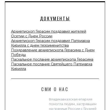
ДОКУМЕНТЫ
Архиепископ Герасим поздравил жителей
Осетии с Днем России
Архиепископ Герасим поздравил Патриарха
Кирилла с днем тезоименитства
Поздравление архиепископа Герасима с Днем
Победы
Пасхальное послание архиепископа Герасима
Пасхальное послание Святейшего Патриарха
Кирилла
СМИ О НАС
Владикавказская епархия
помогла людям, застрявшим
на границе России с Грузией