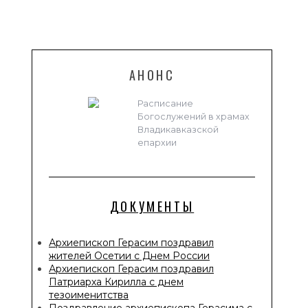
АНОНС
Расписание
Богослужений в храмах
Владикавказской
епархии
ДОКУМЕНТЫ
Архиепископ Герасим поздравил
жителей Осетии с Днем России
Архиепископ Герасим поздравил
Патриарха Кирилла с днем
тезоименитства
Поздравление архиепископа Герасима с