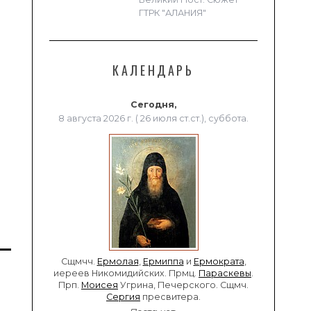
ГТРК "АЛАНИЯ"
КАЛЕНДАРЬ
Сегодня,
8 августа 2026 г. ( 26 июля ст.ст.), суббота.
Сщмчч.
Ермолая
,
Ермиппа
и
Ермократа
,
иереев Никомидийских. Прмц.
Параскевы
.
Прп.
Моисея
Угрина, Печерского. Сщмч.
Сергия
пресвитера.