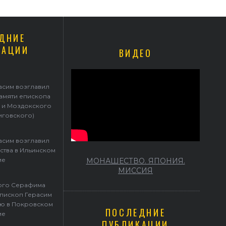
ДНИЕ
КАЦИИ
ВИДЕО
асим возглавил
памяти епископа
 и Моздокского
иговского)
асим возглавил
ства в Ильинском
ме
МОНАШЕСТВО. ЯПОНИЯ.
МИССИЯ
того Серафима
пископ Герасим
ю в Покровском
ПОСЛЕДНИЕ
ме
ПУБЛИКАЦИИ