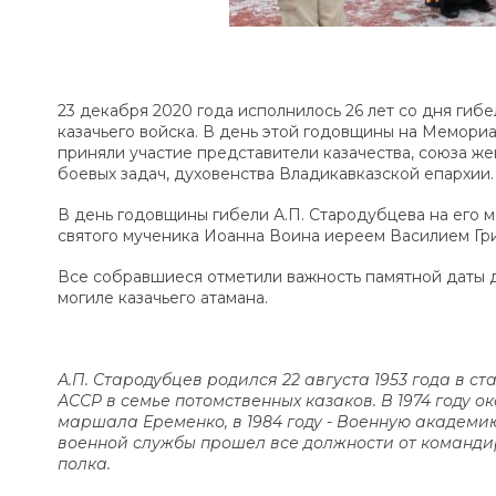
23 декабря 2020 года исполнилось 26 лет со дня гибе
казачьего войска. В день этой годовщины на Мемори
приняли участие представители казачества, союза ж
боевых задач, духовенства Владикавказской епархии.
В день годовщины гибели А.П. Стародубцева на его 
святого мученика Иоанна Воина иереем Василием Гр
Все собравшиеся отметили важность памятной даты 
могиле казачьего атамана.
А.П. Стародубцев родился 22 августа 1953 года в
АССР в семье потомственных казаков. В 1974 году
маршала Еременко, в 1984 году - Военную академию
военной службы прошел все должности от команди
полка.