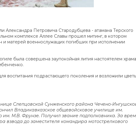
ли
Александра Петровича Стародубцева - атамана Терского
альном комплексе Аллее Славы прошел митинг, в котором
ен и матерей военнослужащих погибших при исполнении
могиле была совершена заупокойная лития настоятелем храм
ибенченко.
для воспитания подрастающего поколения и возложили цветы
 станице Слепцовской Сунженского района Чечено-Ингушско
 окончил Владикавказское общевойсковое училище им.
 им. М.В. Фрунзе. Получил звание подполковника. За вре
ра взвода до заместителя командира мотострелкового