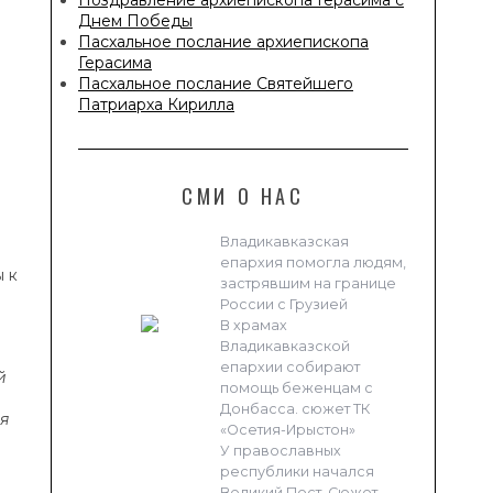
Днем Победы
Пасхальное послание архиепископа
Герасима
Пасхальное послание Святейшего
Патриарха Кирилла
СМИ О НАС
а
Владикавказская
епархия помогла людям,
 к
застрявшим на границе
России с Грузией
В храмах
Владикавказской
епархии собирают
й
помощь беженцам с
Донбасса. сюжет ТК
мя
«Осетия-Ирыстон»
У православных
республики начался
Великий Пост. Сюжет