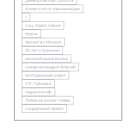
Димитровская суббота
Комиссия по канонизации
1
соц. отдел 1 июня
Керчь
Архангел Михаил
30 лет служения
икона Иоанна Воина
схиархимандрит Власий
молодежный отдел
Л.Р. Габоева
Чырыстон Ир
Лития на аллее славы
социальный приют