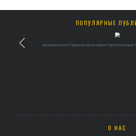
ПОПУЛЯРНЫЕ ПУБЛ
В праздник святого Серафима Саровского архиеписко
храме
О НАС