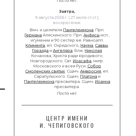
Поста нет.
Завтра,
9 августа 2026 г. ( 27 июля ст.ст.),
воскресенье.
Вмч. и целителя
Пантелеимона
. Прп.
Германа
Аляскинского. Прп.
Анфисы
исп.,
игумении и 90 сестер ее. Равноапп.
Климента
, еп. Охридского,
Наума
,
Саввы
,
Горазда
и
Ангеляра
. Блж.
Николая
Кочанова, Христа ради юродивого,
Новгородского. Свт.
Иоасафа
, митр.
Московского и всея Руси.
Собор
Смоленских святых
. Сщмч.
Амвросия
, еп.
Сарапульского. Сщмч.
Платона
и
Пантелеимона
пресвитера. Сщмч.
Иоанна
пресвитера.
Поста нет.
ЦЕНТР ИМЕНИ
И. ЧЕПИГОВСКОГО