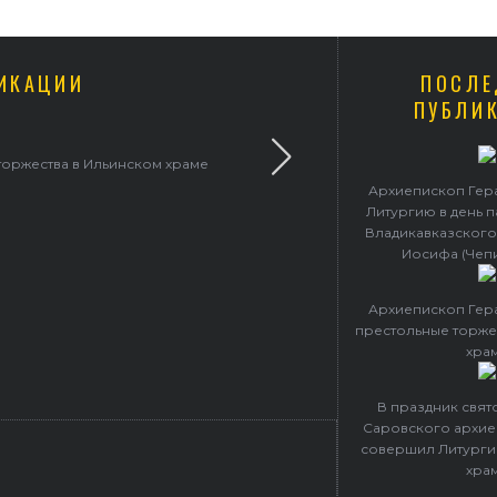
ИКАЦИИ
ПОСЛЕ
ПУБЛИ
п Герасим совершил Литургию в Покровском
Архиепископ Гер
Литургию в день 
Владикавказского
Иосифа (Чеп
Архиепископ Гер
престольные торже
хра
В праздник свя
Саровского архие
совершил Литурги
хра