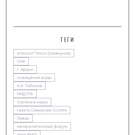
ТЕГИ
епископ Тихон (Шевкунов)
ОНК
г. Ардон
освящение воды
А.И. Тибилов
МИД РФ
Ступень в науку
газета Северная Осетия
Ливан
межрелигиозный форум
день ВМФ