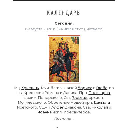
КАЛЕНДАРЬ
Сегодня,
6 августа 2026 г. ( 24 июля ст.ст.), четверг.
Мц.
Христины
. Мчч. блгвв. князей
Бориса
и
Глеба
, во
св. Крещении Романа и Давида. Прп.
Поликарпа
,
архим. Печерского. Свт.
Георгия
, архиеп.
Могилевского. Обретение мощей прп.
Далмата
Исетского. Сщмч.
Алфея
диакона. Свв.
Николая
и
Иоанна
испп., пресвитеров.
Поста нет.