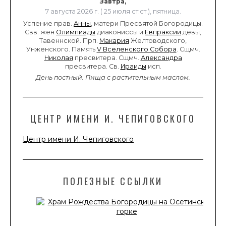
Завтра,
7 августа 2026 г. ( 25 июля ст.ст.), пятница.
Успение прав.
Анны
, матери Пресвятой Богородицы.
Свв. жен
Олимпиады
диакониссы и
Евпраксии
девы,
Тавеннской. Прп.
Макария
Желтоводского,
Унженского. Память
V Вселенского Собора
. Сщмч.
Николая
пресвитера. Сщмч.
Александра
пресвитера. Св.
Ираиды
исп.
День постный.
Пища с растительным маслом.
ЦЕНТР ИМЕНИ И. ЧЕПИГОВСКОГО
Центр имени И. Чепиговского
ПОЛЕЗНЫЕ ССЫЛКИ