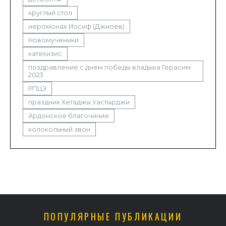
круглый стол
иеромонах Иосиф (Джиоев)
Новомученики
катехизис
поздравление с днем победы владыка Герасим
2023
РПЦЗ
праздник Хетаджы Уастырджи
Ардонское благочиние
колокольный звон
ПОПУЛЯРНЫЕ ПУБЛИКАЦИИ