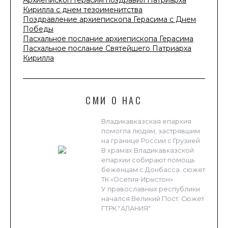
Архиепископ Герасим поздравил Патриарха
Кирилла с днем тезоименитства
Поздравление архиепископа Герасима с Днем
Победы
Пасхальное послание архиепископа Герасима
Пасхальное послание Святейшего Патриарха
Кирилла
СМИ О НАС
Владикавказская епархия
помогла людям, застрявшим
на границе России с Грузией
В храмах Владикавказской
епархии собирают помощь
беженцам с Донбасса. сюжет
ТК «Осетия-Ирыстон»
У православных республики
начался Великий Пост. Сюжет
ГТРК "АЛАНИЯ"