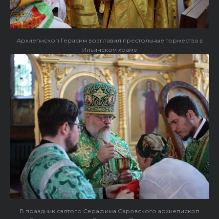
Архиепископ Герасим возглавил престольные торжества в
Ильинском храме
В праздник святого Серафима Саровского архиепископ