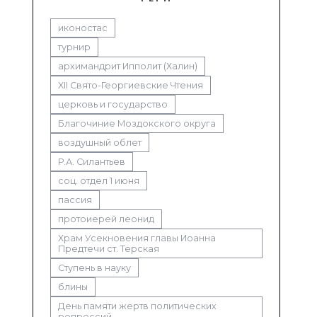
иконостас
турнир
архимандрит Ипполит (Халин)
XII Свято-Георгиевские Чтения
церковь и государство
Благочиние Моздокского округа
воздушный облет
Р.А. Силантьев
соц. отдел 1 июня
пассия
протоиерей леонид
Храм Усекновения главы Иоанна
Предтечи ст. Терская
Ступень в науку
блины
День памяти жертв политических
репрессий