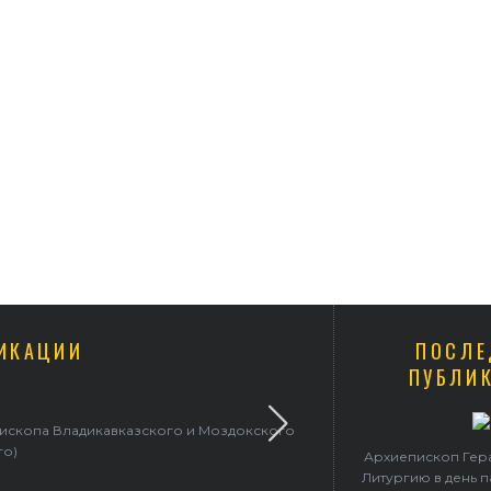
ИКАЦИИ
ПОСЛЕ
ПУБЛИ
пископа Владикавказского и Моздокского
Архиепископ 
го)
Архиепископ Гер
Литургию в день 