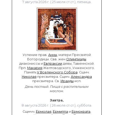
7 августа 2026 г. ( 25 июля ст.ст.), пятница.
Успение прав.
Анны
, матери Пресвятой
Богородицы. Свв. жен
Олимпиады
диакониссы и
Евпраксии
девы, Тавеннской.
Прп.
Макария
Желтоводского, Унженского.
Память
V Вселенского Собора
. Сщмч.
Николая
пресвитера. Сщмч.
Александра
пресвитера. Св.
Ираиды
исп.
День постный.
Пища с растительным
маслом.
Завтра,
8 августа 2026 г. ( 26 июля ст.ст.), суббота.
Сщмчч.
Ермолая
,
Ермиппа
и
Ермократа
,