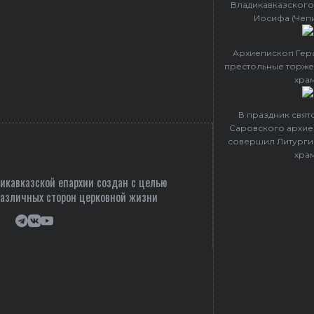
Владикавказского
Иосифа (Чеп
Архиепископ Гер
престольные торже
хра
В праздник свя
Саровского архие
совершил Литурги
хра
кавказской епархии создан c целью
различных сторон церковной жизни