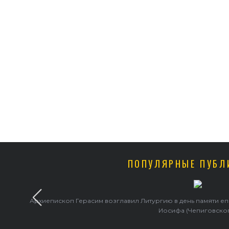
ПОПУЛЯРНЫЕ ПУБЛ
Архиепископ Герасим возглавил Литургию в день памяти е
Иосифа (Чепиговско