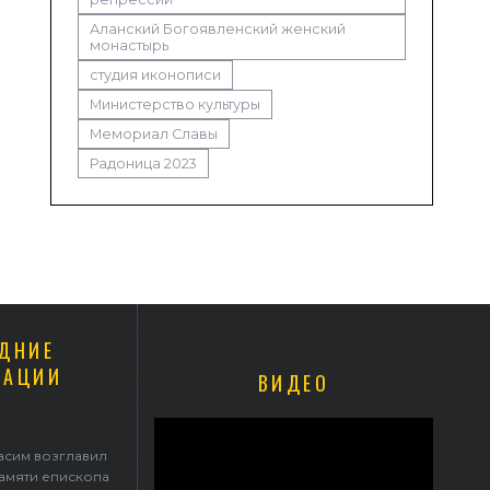
Аланский Богоявленский женский
монастырь
студия иконописи
Министерство культуры
Мемориал Славы
Радоница 2023
ДНИЕ
КАЦИИ
ВИДЕО
Герасим возглавил престольные торжества в Ильинском храме
асим возглавил
памяти епископа