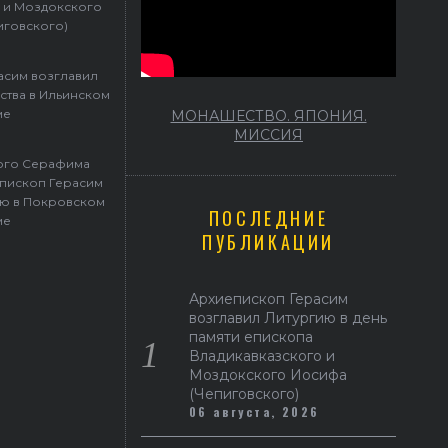
 и Моздокского
иговского)
асим возглавил
ства в Ильинском
ме
МОНАШЕСТВО. ЯПОНИЯ.
МИССИЯ
того Серафима
пископ Герасим
ю в Покровском
ПОСЛЕДНИЕ
ме
ПУБЛИКАЦИИ
Архиепископ Герасим
возглавил Литургию в день
памяти епископа
Владикавказского и
Моздокского Иосифа
(Чепиговского)
06 августа, 2026