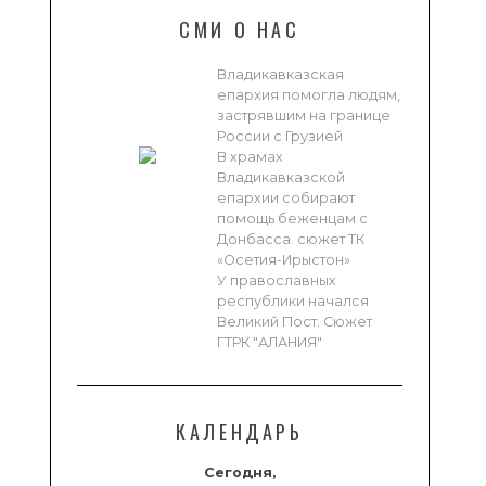
СМИ О НАС
Владикавказская
епархия помогла людям,
застрявшим на границе
России с Грузией
В храмах
Владикавказской
епархии собирают
помощь беженцам с
Донбасса. сюжет ТК
«Осетия-Ирыстон»
У православных
республики начался
Великий Пост. Сюжет
ГТРК "АЛАНИЯ"
КАЛЕНДАРЬ
Сегодня,