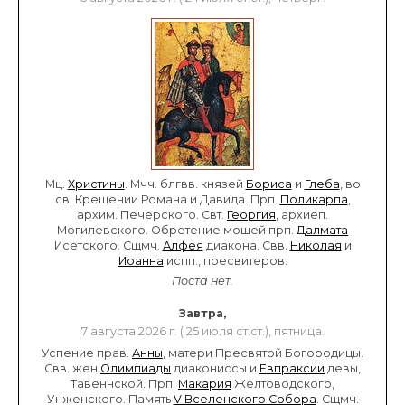
Мц.
Христины
. Мчч. блгвв. князей
Бориса
и
Глеба
, во
св. Крещении Романа и Давида. Прп.
Поликарпа
,
архим. Печерского. Свт.
Георгия
, архиеп.
Могилевского. Обретение мощей прп.
Далмата
Исетского. Сщмч.
Алфея
диакона. Свв.
Николая
и
Иоанна
испп., пресвитеров.
Поста нет.
Завтра,
7 августа 2026 г. ( 25 июля ст.ст.), пятница.
Успение прав.
Анны
, матери Пресвятой Богородицы.
Свв. жен
Олимпиады
диакониссы и
Евпраксии
девы,
Тавеннской. Прп.
Макария
Желтоводского,
Унженского. Память
V Вселенского Собора
. Сщмч.