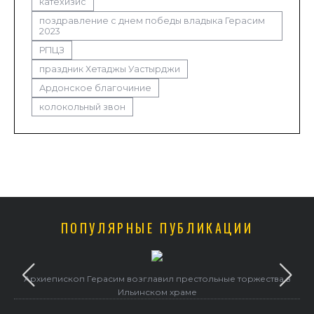
катехизис
поздравление с днем победы владыка Герасим
2023
РПЦЗ
праздник Хетаджы Уастырджи
Ардонское благочиние
колокольный звон
ПОПУЛЯРНЫЕ ПУБЛИКАЦИИ
Архиепископ Герасим возглавил престольные торжества в
Ильинском храме