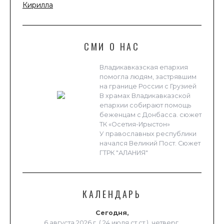
Кирилла
СМИ О НАС
Владикавказская епархия
помогла людям, застрявшим
на границе России с Грузией
В храмах Владикавказской
епархии собирают помощь
беженцам с Донбасса. сюжет
ТК «Осетия-Ирыстон»
У православных республики
начался Великий Пост. Сюжет
ГТРК "АЛАНИЯ"
КАЛЕНДАРЬ
Сегодня,
6 августа 2026 г. ( 24 июля ст.ст.), четверг.