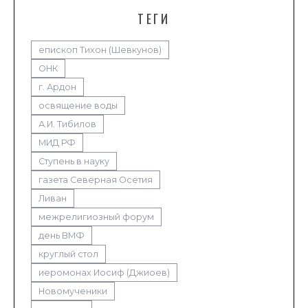
ТЕГИ
епископ Тихон (Шевкунов)
ОНК
г. Ардон
освящение воды
А.И. Тибилов
МИД РФ
Ступень в науку
газета Северная Осетия
Ливан
межрелигиозный форум
день ВМФ
круглый стол
иеромонах Иосиф (Джиоев)
Новомученики