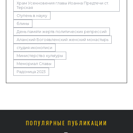
Храм Усекновения главы Иоанна Предтечи ст.
Терская
Ступень в науку
блины
День памяти жертв политических репрессий
Аланский Богоявленский женский монастырь
студия иконописи
Министерство культуры
Мемориал Славы
Радоница 2023
ПОПУЛЯРНЫЕ ПУБЛИКАЦИИ