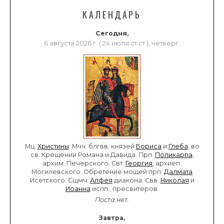
КАЛЕНДАРЬ
Сегодня,
6 августа 2026 г. ( 24 июля ст.ст.), четверг.
Мц.
Христины
. Мчч. блгвв. князей
Бориса
и
Глеба
, во
св. Крещении Романа и Давида. Прп.
Поликарпа
,
архим. Печерского. Свт.
Георгия
, архиеп.
Могилевского. Обретение мощей прп.
Далмата
Исетского. Сщмч.
Алфея
диакона. Свв.
Николая
и
Иоанна
испп., пресвитеров.
Поста нет.
Завтра,