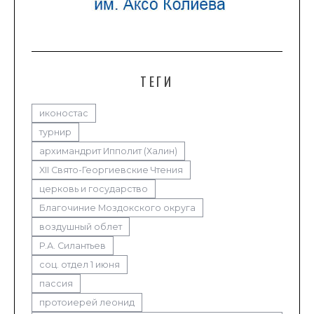
ТЕГИ
иконостас
турнир
архимандрит Ипполит (Халин)
XII Свято-Георгиевские Чтения
церковь и государство
Благочиние Моздокского округа
воздушный облет
Р.А. Силантьев
соц. отдел 1 июня
пассия
протоиерей леонид