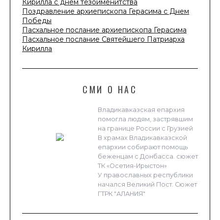
Кирилла с днем тезоименитства
Поздравление архиепископа Герасима с Днем
Победы
Пасхальное послание архиепископа Герасима
Пасхальное послание Святейшего Патриарха
Кирилла
СМИ О НАС
Владикавказская епархия
помогла людям, застрявшим
на границе России с Грузией
В храмах Владикавказской
епархии собирают помощь
беженцам с Донбасса. сюжет
ТК «Осетия-Ирыстон»
У православных республики
начался Великий Пост. Сюжет
ГТРК "АЛАНИЯ"