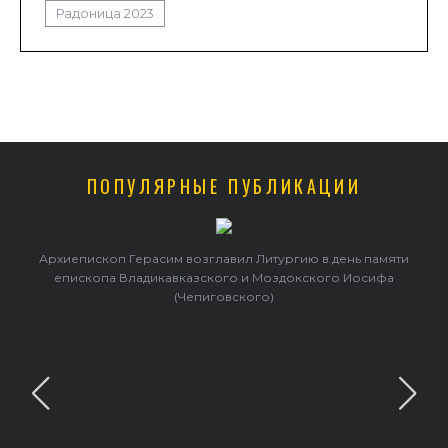
Радоница 2023
ПОПУЛЯРНЫЕ ПУБЛИКАЦИИ
Архиепископ Герасим возглавил Литургию в день памяти
епископа Владикавказского и Моздокского Иосифа
(Чепиговского)