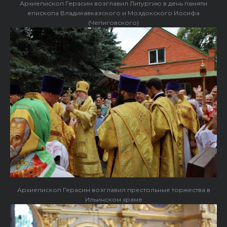
Архиепископ Герасим возглавил Литургию в день памяти
епископа Владикавказского и Моздокского Иосифа
(Чепиговского)
Архиепископ Герасим возглавил престольные торжества в
Ильинском храме