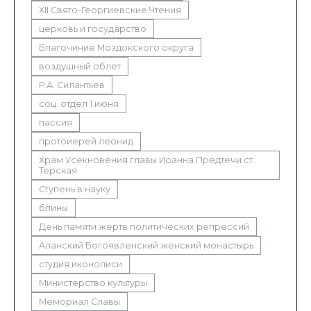
XII Свято-Георгиевские Чтения
церковь и государство
Благочиние Моздокского округа
воздушный облет
Р.А. Силантьев
соц. отдел 1 июня
пассия
протоиерей леонид
Храм Усекновения главы Иоанна Предтечи ст.
Терская
Ступень в науку
блины
День памяти жертв политических репрессий
Аланский Богоявленский женский монастырь
студия иконописи
Министерство культуры
Мемориал Славы