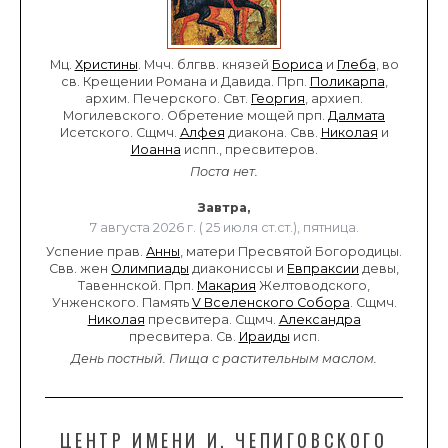
Мц.
Христины
. Мчч. блгвв. князей
Бориса
и
Глеба
, во
св. Крещении Романа и Давида. Прп.
Поликарпа
,
архим. Печерского. Свт.
Георгия
, архиеп.
Могилевского. Обретение мощей прп.
Далмата
Исетского. Сщмч.
Алфея
диакона. Свв.
Николая
и
Иоанна
испп., пресвитеров.
Поста нет.
Завтра,
7 августа 2026 г. ( 25 июля ст.ст.), пятница.
Успение прав.
Анны
, матери Пресвятой Богородицы.
Свв. жен
Олимпиады
диакониссы и
Евпраксии
девы,
Тавеннской. Прп.
Макария
Желтоводского,
Унженского. Память
V Вселенского Собора
. Сщмч.
Николая
пресвитера. Сщмч.
Александра
пресвитера. Св.
Ираиды
исп.
День постный.
Пища с растительным маслом.
ЦЕНТР ИМЕНИ И. ЧЕПИГОВСКОГО