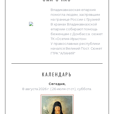
Владикавказская епархия
помогла людям, застрявшим
на границе России с Грузией
В храмах Владикавказской
епархии собирают помощь
беженцам с Донбасса. сюжет
ТК «Осетия-Ирыстон»
У православных республики
начался Великий Пост. Сюжет
ГТРК "АЛАНИЯ"
КАЛЕНДАРЬ
Сегодня,
8 августа 2026 г. ( 26 июля ст.ст.), суббота.