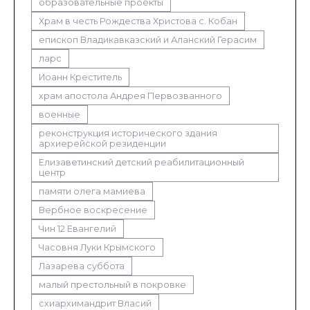
образовательные проекты
Храм в честь Рождества Христова с. Кобан
епископ Владикавказский и Аланский Герасим
ларс
Иоанн Креститель
храм апостола Андрея Первозванного
военные
реконструкция исторического здания
архиерейской резиденции
Елизаветинский детский реабилитационный
центр
памяти олега мамиева
Вербное воскресение
Чин 12 Евангелий
Часовня Луки Крымского
Лазарева суббота
малый престольный в покровке
схиархимандрит Власий