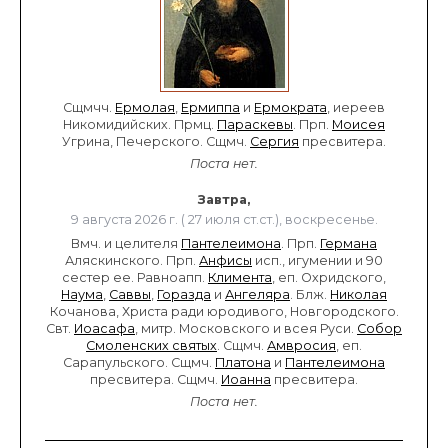
Сщмчч.
Ермолая
,
Ермиппа
и
Ермократа
, иереев
Никомидийских. Прмц.
Параскевы
. Прп.
Моисея
Угрина, Печерского. Сщмч.
Сергия
пресвитера.
Поста нет.
Завтра,
9 августа 2026 г. ( 27 июля ст.ст.), воскресенье.
Вмч. и целителя
Пантелеимона
. Прп.
Германа
Аляскинского. Прп.
Анфисы
исп., игумении и 90
сестер ее. Равноапп.
Климента
, еп. Охридского,
Наума
,
Саввы
,
Горазда
и
Ангеляра
. Блж.
Николая
Кочанова, Христа ради юродивого, Новгородского.
Свт.
Иоасафа
, митр. Московского и всея Руси.
Собор
Смоленских святых
. Сщмч.
Амвросия
, еп.
Сарапульского. Сщмч.
Платона
и
Пантелеимона
пресвитера. Сщмч.
Иоанна
пресвитера.
Поста нет.