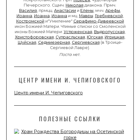
Печерского. Сщмч.
Николая
диакона. Прмч.
Василия
, прмцц.
Анастасии
и
Елены
, мчч.
Арефы
,
Иоанна
,
Иоанна
,
Иоанна
и мц.
Мавры
.
Гребневской
,
Костромской
и"Умиление"
Серафимо-Дивеевской
икон Божией Матери. Чтимые списки со Смоленской
иконы Божией Матери:
Устюженская
,
Выдропусская
,
Христофоровская
,
Супрасльская
,
Югская
,
Игрицкая
,
Шуйская
,
Седмиезерная
,
Сергиевская
(в Троице-
Сергиевой Лавре).
Поста нет.
ЦЕНТР ИМЕНИ И. ЧЕПИГОВСКОГО
Центр имени И. Чепиговского
ПОЛЕЗНЫЕ ССЫЛКИ