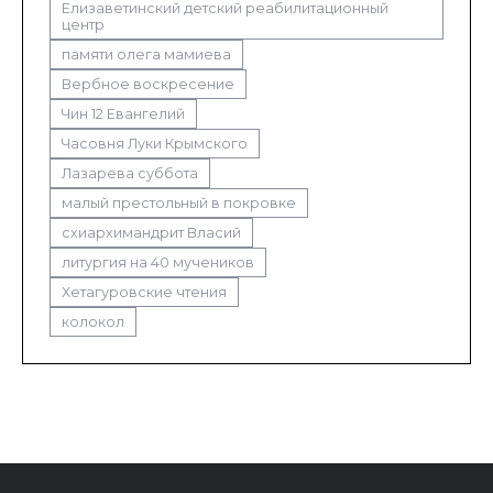
Елизаветинский детский реабилитационный
центр
памяти олега мамиева
Вербное воскресение
Чин 12 Евангелий
Часовня Луки Крымского
Лазарева суббота
малый престольный в покровке
схиархимандрит Власий
литургия на 40 мучеников
Хетагуровские чтения
колокол