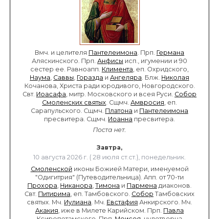
Вмч. и целителя
Пантелеимона
. Прп.
Германа
Аляскинского. Прп.
Анфисы
исп., игумении и 90
сестер ее. Равноапп.
Климента
, еп. Охридского,
Наума
,
Саввы
,
Горазда
и
Ангеляра
. Блж.
Николая
Кочанова, Христа ради юродивого, Новгородского.
Свт.
Иоасафа
, митр. Московского и всея Руси.
Собор
Смоленских святых
. Сщмч.
Амвросия
, еп.
Сарапульского. Сщмч.
Платона
и
Пантелеимона
пресвитера. Сщмч.
Иоанна
пресвитера.
Поста нет.
Завтра,
10 августа 2026 г. ( 28 июля ст.ст.), понедельник.
Смоленской
иконы Божией Матери, именуемой
"Одигитрия" (Путеводительница). Апп. от 70-ти
Прохора
,
Никанора
,
Тимона
и
Пармена
диаконов.
Свт.
Питирима
, еп. Тамбовского.
Собор
Тамбовских
святых. Мч.
Иулиана
. Мч.
Евстафия
Анкирского. Мч.
Акакия
, иже в Милете Карийском. Прп.
Павла
Ксиропотамского. Прп.
Моисея
, чудотворца