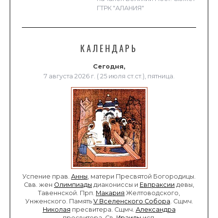
ГТРК "АЛАНИЯ"
КАЛЕНДАРЬ
Сегодня,
7 августа 2026 г. ( 25 июля ст.ст.), пятница.
Успение прав.
Анны
, матери Пресвятой Богородицы.
Свв. жен
Олимпиады
диакониссы и
Евпраксии
девы,
Тавеннской. Прп.
Макария
Желтоводского,
Унженского. Память
V Вселенского Собора
. Сщмч.
Николая
пресвитера. Сщмч.
Александра
пресвитера. Св.
Ираиды
исп.