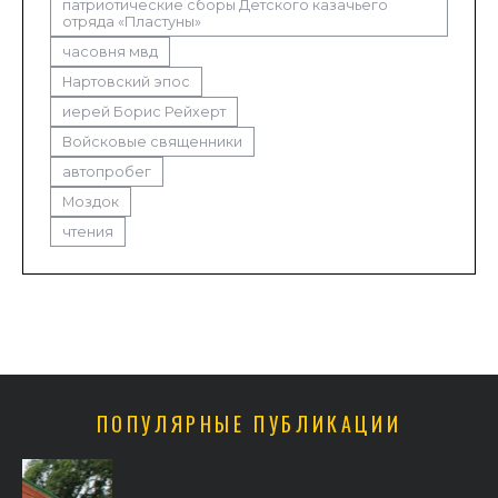
патриотические сборы Детского казачьего
отряда «Пластуны»
часовня мвд
Нартовский эпос
иерей Борис Рейхерт
Войсковые священники
автопробег
Моздок
чтения
ПОПУЛЯРНЫЕ ПУБЛИКАЦИИ