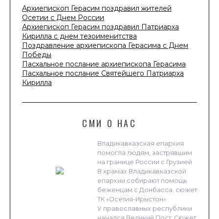
Архиепископ Герасим поздравил жителей
Осетии с Днем России
Архиепископ Герасим поздравил Патриарха
Кирилла с днем тезоименитства
Поздравление архиепископа Герасима с Днем
Победы
Пасхальное послание архиепископа Герасима
Пасхальное послание Святейшего Патриарха
Кирилла
СМИ О НАС
Владикавказская епархия
помогла людям, застрявшим
на границе России с Грузией
В храмах Владикавказской
епархии собирают помощь
беженцам с Донбасса. сюжет
ТК «Осетия-Ирыстон»
У православных республики
начался Великий Пост. Сюжет