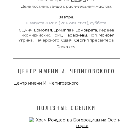
День постный.
Пища с растительным маслом.
Завтра,
8 августа 2026 г. ( 26 июля ст.ст.), суббота.
Сщмчч.
Ермолая
,
Ермиппа
и
Ермократа
, иереев
Никомидийских. Прмц.
Параскевы
. Прп.
Моисея
Угрина, Печерского. Сщмч.
Сергия
пресвитера.
Поста нет.
ЦЕНТР ИМЕНИ И. ЧЕПИГОВСКОГО
Центр имени И. Чепиговского
ПОЛЕЗНЫЕ ССЫЛКИ