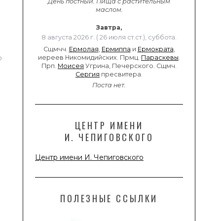
День постный.
Пища с растительным
маслом.
Завтра,
8 августа 2026 г. ( 26 июля ст.ст.), суббота.
Сщмчч.
Ермолая
,
Ермиппа
и
Ермократа
,
иереев Никомидийских. Прмц.
Параскевы
.
Прп.
Моисея
Угрина, Печерского. Сщмч.
Сергия
пресвитера.
Поста нет.
ЦЕНТР ИМЕНИ
И. ЧЕПИГОВСКОГО
Центр имени И. Чепиговского
ПОЛЕЗНЫЕ ССЫЛКИ