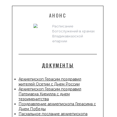
АНОНС
Расписание
Богослужений в храмах
Владикавказской
епархии
ДОКУМЕНТЫ
Архиепископ Герасим поздравил
жителей Осетии с Днем России
Архиепископ Герасим поздравил
Патриарха Кирилла с днем
тезоименитства
Поздравление архиепископа Герасима с
Днем Победы
Пасхальное послание архиепископа