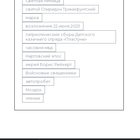
Светлая пятница
святой Спиридон Тримифунтский
марка
возложение 22 июня 2023
патриотические сборы Детского
казачьего отряда «Пластуны»
часовня мвд
Нартовский эпос
иерей Борис Рейхерт
Войсковые священники
автопробег
Моздок
чтения