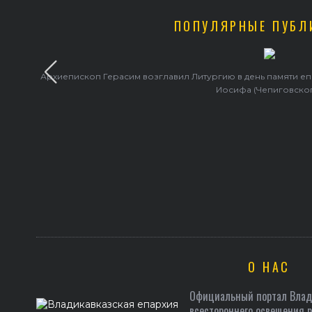
ПОПУЛЯРНЫЕ ПУБЛ
Архиепископ Герасим возглавил Литургию в день памяти е
Иосифа (Чепиговско
О НАС
Официальный портал Влади
всестороннего освещения 