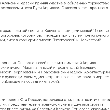
и Аланский Герасим принял участие в юбилейных торжествах
осковским и всея Руси Кириллом Спасского кафедрального
храм великой святыни. Ковчег с частицами мощей 11 святых
а Богослова, который был передан при участии полномочного
и, внес в храм архиепископ Пятигорский и Черкесский
рополит Ставропольский и Невинномысский Кирилл,
архиепископ Махачкалинский и Грозненский Варлаам,
пископ Георгиевский и Прасковейский Гедеон. Архипастырям
ве с руководителем Административного секретариата иереем
 прибывшие из соседних епархий.
архиереями Юга России, встречался с видными политическим
лик, представителями исламской уммы и делился своими
отел видеть жизнь на Северном Кавказе. Эти слова, сказанные