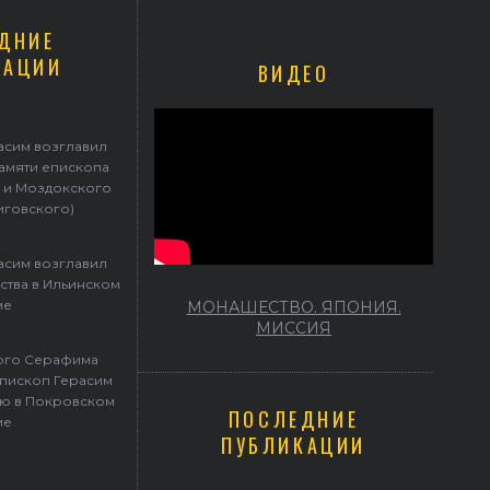
ДНИЕ
КАЦИИ
ВИДЕО
Герасим возглавил престольные торжества в Ильинском храме
асим возглавил
памяти епископа
 и Моздокского
иговского)
асим возглавил
ства в Ильинском
ме
МОНАШЕСТВО. ЯПОНИЯ.
МИССИЯ
того Серафима
пископ Герасим
ю в Покровском
ПОСЛЕДНИЕ
ме
ПУБЛИКАЦИИ