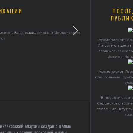
ИКАЦИИ
ПОСЛЕ
ПУБЛИ
пископа Владикавказского и Моздокского
Архиепископ 
го)
Архиепископ Гер
Литургию в день 
Владикавказского
Иосифа (Чеп
Архиепископ Гер
престольные торже
хра
В праздник свя
Саровского архие
совершил Литурги
хра
кавказской епархии создан c целью
различных сторон церковной жизни