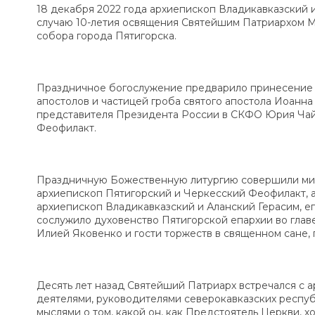
18 декабря 2022 года архиепископ Владикавказский 
случаю 10-летия освящения Святейшим Патриархом М
собора города Пятигорска.
Праздничное богослужение предварило принесение в 
апостолов и частицей гроба святого апостола Иоанн
представителя Президента России в СКФО Юрия Чайк
Феофилакт.
Праздничную Божественную литургию совершили мит
архиепископ Пятигорский и Черкесский Феофилакт, 
архиепископ Владикавказский и Аланский Герасим, е
сослужило духовенство Пятигорской епархии во гла
Илией Яковенко и гости торжеств в священном сане,
Десять лет назад Святейший Патриарх встречался с 
деятелями, руководителями северокавказских респуб
мыслями о том, какой он, как Предстоятель Церкви, х