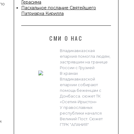
Герасима
 по
Пасхальное послание Святейшего
Патриарха Кирилла
СМИ О НАС
Владикавказская
епархия помогла людям,
застрявшим на границе
России с Грузией
В храмах
Владикавказской
епархии собирают
помощь беженцам с
Донбасса. сюжет ТК
«Осетия-Ирыстон»
У православных
республики начался
Великий Пост. Сюжет
и
ГТРК "АЛАНИЯ"