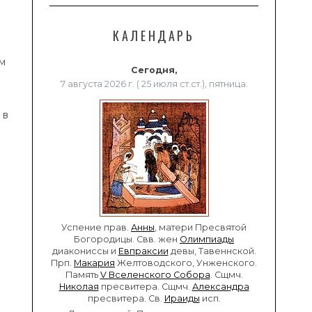
КАЛЕНДАРЬ
м
Сегодня,
7 августа 2026 г. ( 25 июля ст.ст.), пятница.
 в
Успение прав.
Анны
, матери Пресвятой
Богородицы. Свв. жен
Олимпиады
диакониссы и
Евпраксии
девы, Тавеннской.
Прп.
Макария
Желтоводского, Унженского.
Память
V Вселенского Собора
. Сщмч.
Николая
пресвитера. Сщмч.
Александра
пресвитера. Св.
Ираиды
исп.