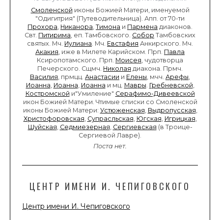
Смоленской
иконы Божией Матери, именуемой
"Одигитрия" (Путеводительница). Апп. от 70-ти
Прохора
,
Никанора
,
Тимона
и
Пармена
диаконов.
Свт.
Питирима
, еп. Тамбовского.
Собор
Тамбовских
святых. Мч.
Иулиана
. Мч.
Евстафия
Анкирского. Мч.
Акакия
, иже в Милете Карийском. Прп.
Павла
Ксиропотамского. Прп.
Моисея
, чудотворца
Печерского. Сщмч.
Николая
диакона. Прмч.
Василия
, прмцц.
Анастасии
и
Елены
, мчч.
Арефы
,
Иоанна
,
Иоанна
,
Иоанна
и мц.
Мавры
.
Гребневской
,
Костромской
и"Умиление"
Серафимо-Дивеевской
икон Божией Матери. Чтимые списки со Смоленской
иконы Божией Матери:
Устюженская
,
Выдропусская
,
Христофоровская
,
Супрасльская
,
Югская
,
Игрицкая
,
Шуйская
,
Седмиезерная
,
Сергиевская
(в Троице-
Сергиевой Лавре).
Поста нет.
ЦЕНТР ИМЕНИ И. ЧЕПИГОВСКОГО
Центр имени И. Чепиговского