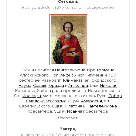
Сегодня,
9 августа 2026 г. ( 27 июля ст.ст.), воскресенье.
Вмч. и целителя
Пантелеимона
. Прп.
Германа
Аляскинского. Прп.
Анфисы
исп., игумении и 90
сестер ее. Равноапп.
Климента
, еп. Охридского,
Наума
,
Саввы
,
Горазда
и
Ангеляра
. Блж.
Николая
Кочанова, Христа ради юродивого, Новгородского.
Свт.
Иоасафа
, митр. Московского и всея Руси.
Собор
Смоленских святых
. Сщмч.
Амвросия
, еп.
Сарапульского. Сщмч.
Платона
и
Пантелеимона
пресвитера. Сщмч.
Иоанна
пресвитера.
Поста нет.
Завтра,
10 августа 2026 г. ( 28 июля ст.ст.), понедельник.