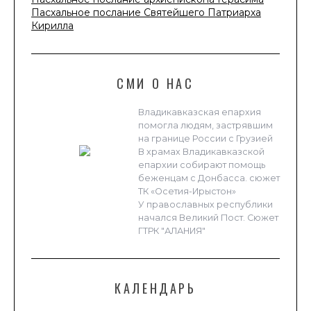
Пасхальное послание Святейшего Патриарха
Кирилла
СМИ О НАС
Владикавказская епархия
помогла людям, застрявшим
на границе России с Грузией
В храмах Владикавказской
епархии собирают помощь
беженцам с Донбасса. сюжет
ТК «Осетия-Ирыстон»
У православных республики
начался Великий Пост. Сюжет
ГТРК "АЛАНИЯ"
КАЛЕНДАРЬ