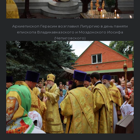
Архиепископ Герасим возглавил Литургию в день памяти
епископа Владикавказского и Моздокского Иосифа
(Чепиговского)