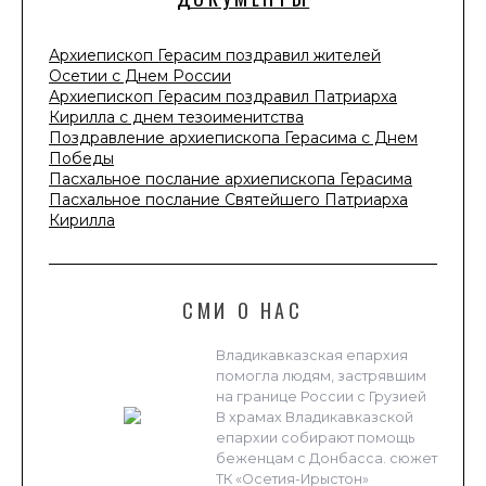
Архиепископ Герасим поздравил жителей
Осетии с Днем России
Архиепископ Герасим поздравил Патриарха
Кирилла с днем тезоименитства
Поздравление архиепископа Герасима с Днем
Победы
Пасхальное послание архиепископа Герасима
Пасхальное послание Святейшего Патриарха
Кирилла
СМИ О НАС
Владикавказская епархия
помогла людям, застрявшим
на границе России с Грузией
В храмах Владикавказской
епархии собирают помощь
беженцам с Донбасса. сюжет
ТК «Осетия-Ирыстон»