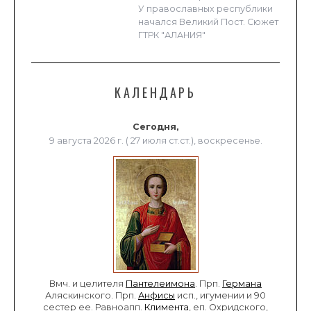
У православных республики
начался Великий Пост. Сюжет
ГТРК "АЛАНИЯ"
КАЛЕНДАРЬ
Сегодня,
9 августа 2026 г. ( 27 июля ст.ст.), воскресенье.
Вмч. и целителя
Пантелеимона
. Прп.
Германа
Аляскинского. Прп.
Анфисы
исп., игумении и 90
сестер ее. Равноапп.
Климента
, еп. Охридского,