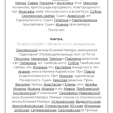
Наума
,
Саввы
,
Горазда
и
Ангеляра
. Блж.
Николая
Кочанова, Христа ради юродивого, Новгородского.
Свт.
Иоасафа
, митр. Московского и всея Руси.
Собор
Смоленских святых
. Сщмч.
Амвросия
, еп.
Сарапульского. Сщмч.
Платона
и
Пантелеимона
пресвитера. Сщмч.
Иоанна
пресвитера.
Поста нет.
Завтра,
10 августа 2026 г. ( 28 июля ст.ст.), понедельник.
Смоленской
иконы Божией Матери, именуемой
"Одигитрия" (Путеводительница). Апп. от 70-ти
Прохора
,
Никанора
,
Тимона
и
Пармена
диаконов.
Свт.
Питирима
, еп. Тамбовского.
Собор
Тамбовских
святых. Мч.
Иулиана
. Мч.
Евстафия
Анкирского. Мч.
Акакия
, иже в Милете Карийском. Прп.
Павла
Ксиропотамского. Прп.
Моисея
, чудотворца
Печерского. Сщмч.
Николая
диакона. Прмч.
Василия
, прмцц.
Анастасии
и
Елены
, мчч.
Арефы
,
Иоанна
,
Иоанна
,
Иоанна
и мц.
Мавры
.
Гребневской
,
Костромской
и"Умиление"
Серафимо-Дивеевской
икон Божией Матери. Чтимые списки со Смоленской
иконы Божией Матери:
Устюженская
,
Выдропусская
,
Христофоровская
,
Супрасльская
,
Югская
,
Игрицкая
,
Шуйская
,
Седмиезерная
,
Сергиевская
(в Троице-