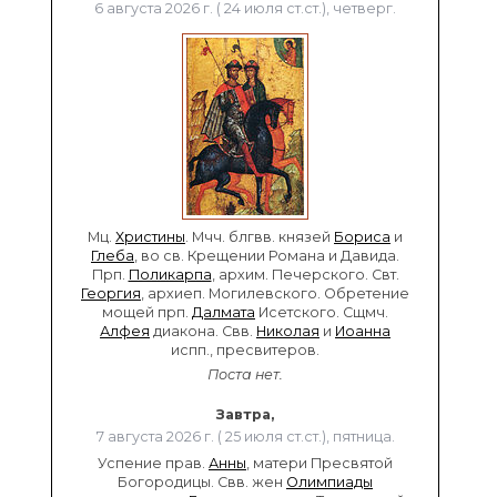
6 августа 2026 г. ( 24 июля ст.ст.), четверг.
Мц.
Христины
. Мчч. блгвв. князей
Бориса
и
Глеба
, во св. Крещении Романа и Давида.
Прп.
Поликарпа
, архим. Печерского. Свт.
Георгия
, архиеп. Могилевского. Обретение
мощей прп.
Далмата
Исетского. Сщмч.
Алфея
диакона. Свв.
Николая
и
Иоанна
испп., пресвитеров.
Поста нет.
Завтра,
7 августа 2026 г. ( 25 июля ст.ст.), пятница.
Успение прав.
Анны
, матери Пресвятой
Богородицы. Свв. жен
Олимпиады