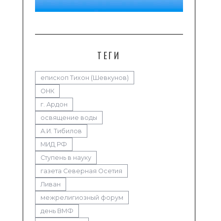
ТЕГИ
епископ Тихон (Шевкунов)
ОНК
г. Ардон
освящение воды
А.И. Тибилов
МИД РФ
Ступень в науку
газета Северная Осетия
Ливан
межрелигиозный форум
день ВМФ