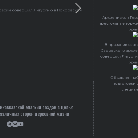
Объявлен набор в Центр подготовки церковных специалистов
Архиепископ Гер
престольные торже
хра
В праздник свя
Саровского архие
совершил Литурги
хра
Объявлен наб
подготовки 
специал
кавказской епархии создан c целью
различных сторон церковной жизни