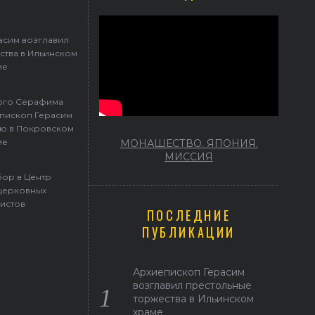
асим возглавил
ства в Ильинском
ме
того Серафима
пископ Герасим
ю в Покровском
ме
МОНАШЕСТВО. ЯПОНИЯ.
МИССИЯ
ор в Центр
церковных
истов
ПОСЛЕДНИЕ
ПУБЛИКАЦИИ
Архиепископ Герасим
возглавил престольные
торжества в Ильинском
храме