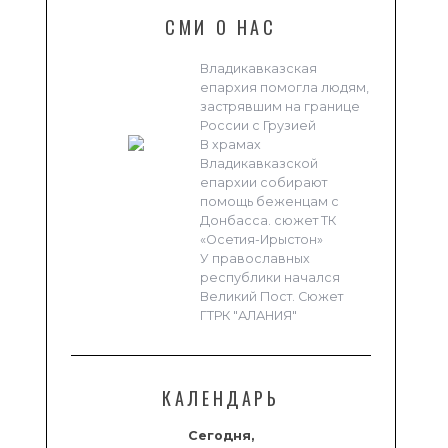
СМИ О НАС
Владикавказская
епархия помогла людям,
застрявшим на границе
России с Грузией
В храмах
Владикавказской
епархии собирают
помощь беженцам с
Донбасса. сюжет ТК
«Осетия-Ирыстон»
У православных
республики начался
Великий Пост. Сюжет
ГТРК "АЛАНИЯ"
КАЛЕНДАРЬ
Сегодня,