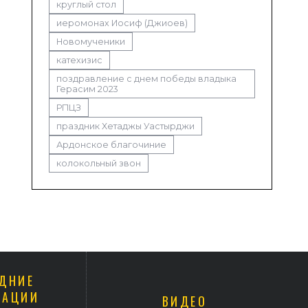
круглый стол
иеромонах Иосиф (Джиоев)
Новомученики
катехизис
поздравление с днем победы владыка
Герасим 2023
РПЦЗ
праздник Хетаджы Уастырджи
Ардонское благочиние
колокольный звон
ДНИЕ
КАЦИИ
ВИДЕО