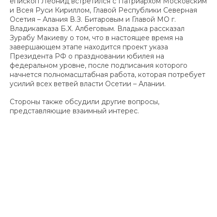
епископ Леонид встретился с Патриархом Московским
и Всея Руси Кириллом, Главой Республики Северная
Осетия – Алания В.З. Битаровым и Главой МО г.
Владикавказа Б.Х. Албеговым. Владыка рассказал
Зурабу Макиеву о том, что в настоящее время на
завершающем этапе находится проект указа
Президента РФ о праздновании юбилея на
федеральном уровне, после подписания которого
начнется полномасштабная работа, которая потребует
усилий всех ветвей власти Осетии – Алании.
Стороны также обсудили другие вопросы,
представляющие взаимный интерес.