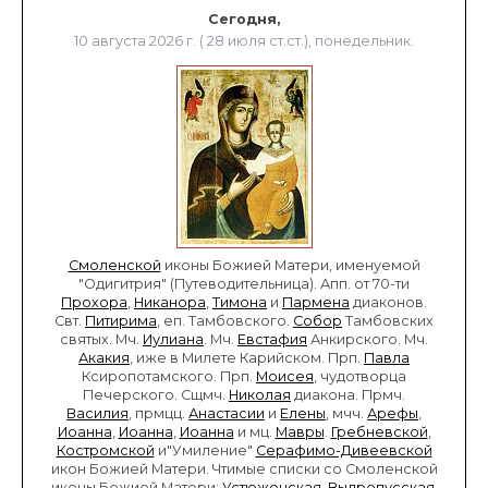
Сегодня,
10 августа 2026 г. ( 28 июля ст.ст.), понедельник.
Смоленской
иконы Божией Матери, именуемой
"Одигитрия" (Путеводительница). Апп. от 70-ти
Прохора
,
Никанора
,
Тимона
и
Пармена
диаконов.
Свт.
Питирима
, еп. Тамбовского.
Собор
Тамбовских
святых. Мч.
Иулиана
. Мч.
Евстафия
Анкирского. Мч.
Акакия
, иже в Милете Карийском. Прп.
Павла
Ксиропотамского. Прп.
Моисея
, чудотворца
Печерского. Сщмч.
Николая
диакона. Прмч.
Василия
, прмцц.
Анастасии
и
Елены
, мчч.
Арефы
,
Иоанна
,
Иоанна
,
Иоанна
и мц.
Мавры
.
Гребневской
,
Костромской
и"Умиление"
Серафимо-Дивеевской
икон Божией Матери. Чтимые списки со Смоленской
иконы Божией Матери:
Устюженская
,
Выдропусская
,