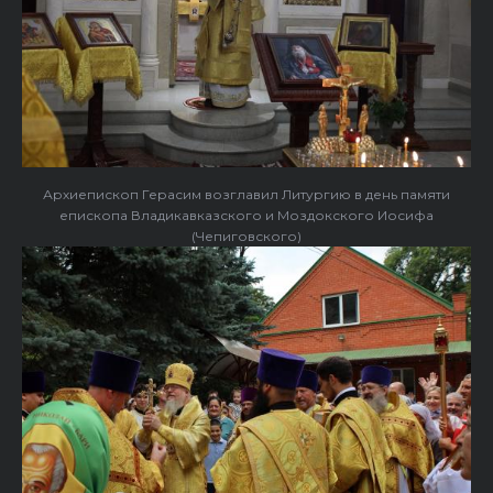
Архиепископ Герасим возглавил Литургию в день памяти
епископа Владикавказского и Моздокского Иосифа
(Чепиговского)