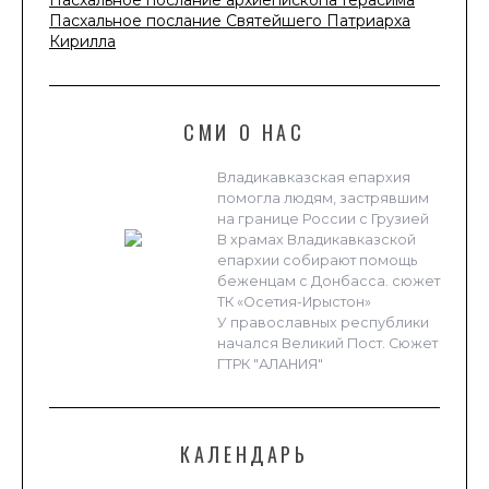
Пасхальное послание архиепископа Герасима
Пасхальное послание Святейшего Патриарха
Кирилла
СМИ О НАС
Владикавказская епархия
помогла людям, застрявшим
на границе России с Грузией
В храмах Владикавказской
епархии собирают помощь
беженцам с Донбасса. сюжет
ТК «Осетия-Ирыстон»
У православных республики
начался Великий Пост. Сюжет
ГТРК "АЛАНИЯ"
КАЛЕНДАРЬ