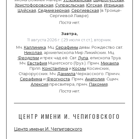
Христофоровская
,
Супрасльская
,
Югская
,
Игрицкая
,
Шуйская
,
Седмиезерная
,
Сергиевская
(в Троице-
Сергиевой Лавре).
Поста нет.
Завтра,
11 августа 2026 г. ( 29 июля ст.ст.), вторник.
Мч.
Каллиника
. Мц.
Серафимы
девы. Рождество свт.
Николая
, архиепископа Мир Ликийских. Мц.
Феодотии
и трех чад её. Свт.
Лупа
, епископа Труа.
Мч.
Евстафия
Мцхетского (Груз.). Прмч.
Михаила
.
Прпп.
Константина
и
Космы
Косинских,
Старорусских. Мч.
Даниила
Черкасского. Прмчч.
Серафима
и
Феогноста
. Прмч.
Анатолия
. Сщмч.
Алексия
пресвитера, прмч.
Пахомия
.
Поста нет.
ЦЕНТР ИМЕНИ И. ЧЕПИГОВСКОГО
Центр имени И. Чепиговского