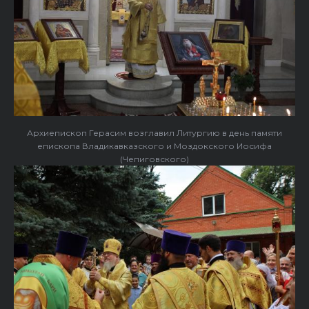
Архиепископ Герасим возглавил Литургию в день памяти
епископа Владикавказского и Моздокского Иосифа
(Чепиговского)