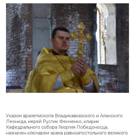
Указом архиепископа Владикавказского и Аланского
Леонида, иерей Рустик Фенченко, клирик
Кафедрального собора Георгия Победоносца,
назначен ключарем храма равноапостольного великого