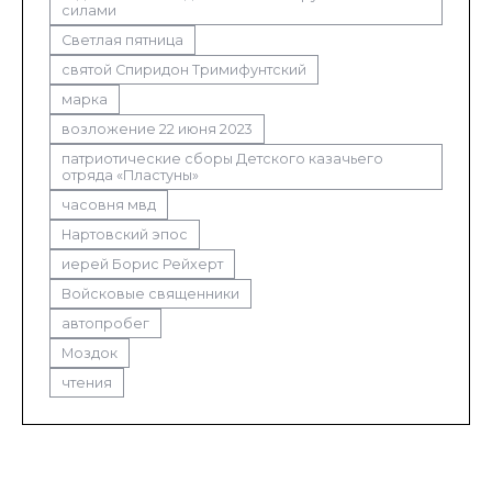
силами
Светлая пятница
святой Спиридон Тримифунтский
марка
возложение 22 июня 2023
патриотические сборы Детского казачьего
отряда «Пластуны»
часовня мвд
Нартовский эпос
иерей Борис Рейхерт
Войсковые священники
автопробег
Моздок
чтения