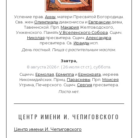
Успение прав.
Анны
, матери Пресвятой Богородицы.
Свв. жен
Олимпиады
диакониссы и
Евпраксии
девы,
Тавеннской. Прп.
Макария
Желтоводского,
Унженского. Память
V Вселенского Собора
. Сщмч.
Николая
пресвитера. Сщмч.
Александра
пресвитера. Св.
Ираиды
исп.
День постный.
Пища с растительным маслом.
Завтра,
8 августа 2026 г. ( 26 июля ст.ст.), суббота.
Сщмчч.
Ермолая
,
Ермиппа
и
Ермократа
, иереев
Никомидийских. Прмц.
Параскевы
. Прп.
Моисея
Угрина, Печерского. Сщмч.
Сергия
пресвитера.
Поста нет.
ЦЕНТР ИМЕНИ И. ЧЕПИГОВСКОГО
Центр имени И. Чепиговского