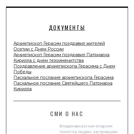
ДОКУМЕНТЫ
Архиепископ Герасим поздравил жителей
Осетии с Днем России
Архиепископ Герасим поздравил Патриарха
Кирилла с днем тезоименитства
Поздравление архиепископа Герасима с Днем
Победы
Пасхальное послание архиепископа Герасима
Пасхальное послание Святейшего Патриарха
Кирилла
СМИ О НАС
Владикавказская епархия
помогла людям, застрявшим