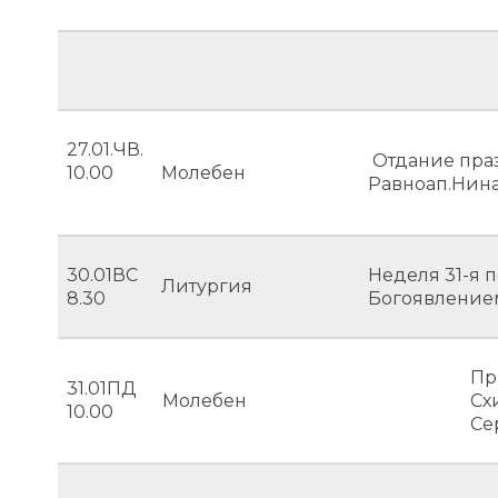
27.01.ЧВ.
Отдание пра
10.00
Молебен
Равноап.Нин
30.01ВС
Неделя 31-я 
Литургия
8.30
Богоявление
Пр
31.01ПД
Молебен
Сх
10.00
Се