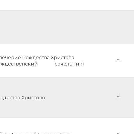
вечерие Рождества Христова
-*-
ождественский сочельник)
ждество Христово
-*-