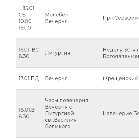
15.01
СБ.
Молебен
Прп.Серафим
10.00
Вечерня
16.00
16.01. ВС
Неделя 30-я 
Литургия
8.30
Богоявление
17.01 ПД
Вечерня
(Крещенский
Часы повечерня
Вечерня с
18.01.ВТ.
Литургией
Навечерие Б
8.30
свт.Василия
Великого