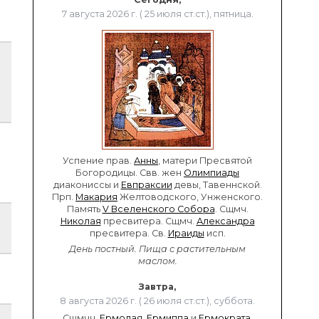
7 августа 2026 г. ( 25 июля ст.ст.), пятница.
Успение прав.
Анны
, матери Пресвятой
Богородицы. Свв. жен
Олимпиады
диакониссы и
Евпраксии
девы, Тавеннской.
Прп.
Макария
Желтоводского, Унженского.
Память
V Вселенского Собора
. Сщмч.
Николая
пресвитера. Сщмч.
Александра
пресвитера. Св.
Ираиды
исп.
День постный.
Пища с растительным
маслом.
Завтра,
8 августа 2026 г. ( 26 июля ст.ст.), суббота.
Сщмчч.
Ермолая
,
Ермиппа
и
Ермократа
,