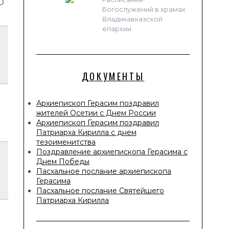
О
Богослужений в храмах
Владикавказской
епархии
ДОКУМЕНТЫ
Архиепископ Герасим поздравил
жителей Осетии с Днем России
Архиепископ Герасим поздравил
Патриарха Кирилла с днем
тезоименитства
Поздравление архиепископа Герасима с
Днем Победы
Пасхальное послание архиепископа
Герасима
Пасхальное послание Святейшего
Патриарха Кирилла