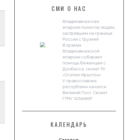
СМИ О НАС
Владикавказская
епархия помогла людям,
застрявшим на границе
России с Грузией
В храмах
Владикавказской
епархии собирают
помощь беженцам с
Донбасса. сюжет ТК
«Осетия-Ирыстон»
У православных
республики начался
Великий Пост. Сюжет
ГТРК "АЛАНИЯ"
КАЛЕНДАРЬ
Сегодня,