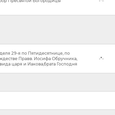
бор Пресвятой Богородицы
-*-
деля 29-я по Пятидесятнице, по
ждестве Правв. Иосифа Обручника,
-*-
вида царя и Иакова,брата Господня