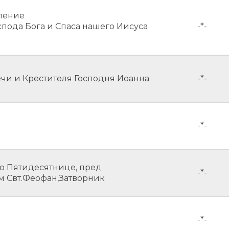
ление
пода Бога и Спаса нашего Иисуса
-*-
чи и Крестителя Господня Иоанна
-*-
-*-
по Пятидесятнице, пред
-*-
м Свт.Феофан,Затворник
-*-