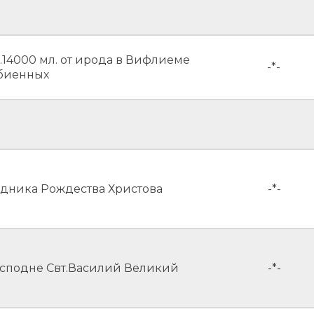
.14000 мл. от ирода в Вифлиеме
-*-
биенных
дника Рождества Христова
-*-
осподне Свт.Василий Великий
-*-