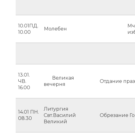
10.01ПД.
Мч
Молебен
10.00
из
13.01.
Великая
ЧВ.
Отдание праз
вечерня
16.00
Литургия
14.01 ПН.
Свт.Василий
Обрезание Г
08.30
Великий