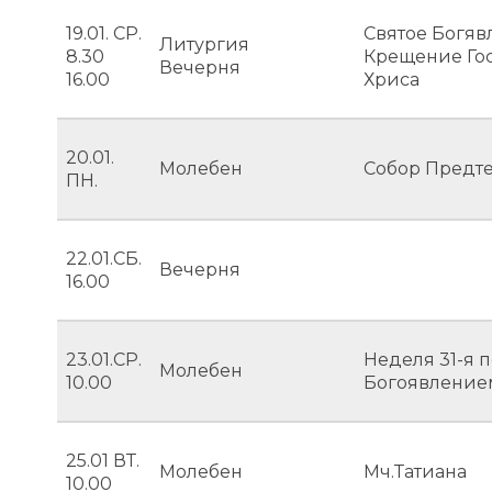
19.01. СР.
Святое Богяв
Литургия
8.30
Крещение Гос
Вечерня
16.00
Хриса
20.01.
Молебен
Собор Предте
ПН.
22.01.СБ.
Вечерня
16.00
23.01.СР.
Неделя 31-я 
Молебен
10.00
Богоявление
25.01 ВТ.
Молебен
Мч.Татиана
10.00