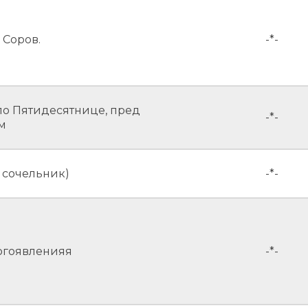
 Соров.
-*-
по Пятидесятнице, пред
-*-
м
 сочельник)
-*-
огоявленияя
-*-