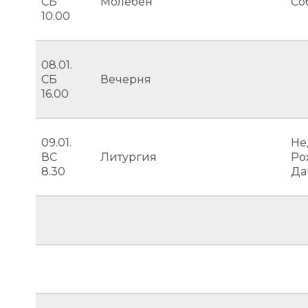
СБ
Молебен
Со
10.00
08.01.
СБ
Вечерня
16.00
09.01.
Не
ВС
Литургия
Ро
8.30
Да