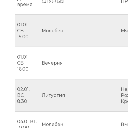
СЛУЖБЫ
ПР
время
01.01
СБ.
Молебен
Мч
15.00
01.01
СБ.
Вечерня
16.00
02.01.
Не
ВС
Литургия
Ро
8.30
Кр
04.01 ВТ.
Молебен
Вм
10.00