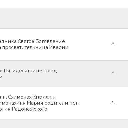
здника Святое Богявление
-*-
а просветительница Иверии
по Пятидесятнице, пред
-*-
м
пп. Схимонах Кирилл и
имонахиня Мария родители прп.
-*-
ргия Радонежского