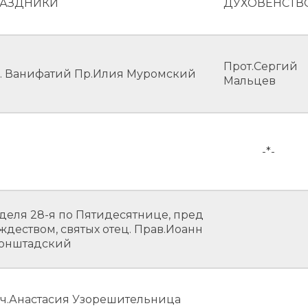
АЗДНИКИ
ДУХОВЕНСТВ
Прот.Сергий
. Ванифатий Пр.Илия Муромский
Мальцев
-*-
деля 28-я по Пятидесятнице, пред
ждеством, святых отец. Прав.Иоанн
онштадский
ч.Анастасия Узорешительница