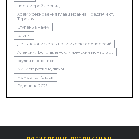
протоиерей леонид
Храм Усекновения главы Иоанна Предтечи ст.
Терская
Ступень в науку
блины
День памяти жертв политических репрессий
Аланский Богоявленский женский монастырь
студия иконописи
Министерство культуры
Мемориал Славы
Радоница 2023