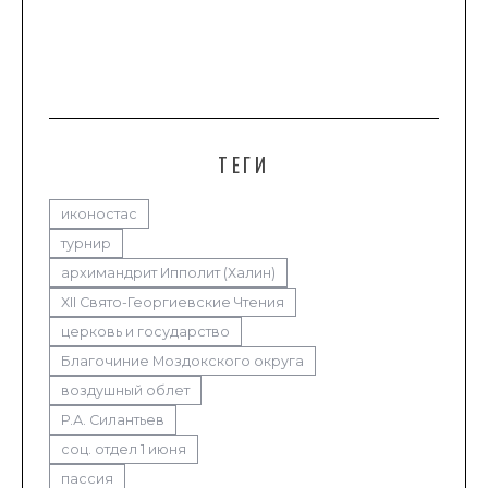
ТЕГИ
иконостас
турнир
архимандрит Ипполит (Халин)
XII Свято-Георгиевские Чтения
церковь и государство
Благочиние Моздокского округа
воздушный облет
Р.А. Силантьев
соц. отдел 1 июня
пассия