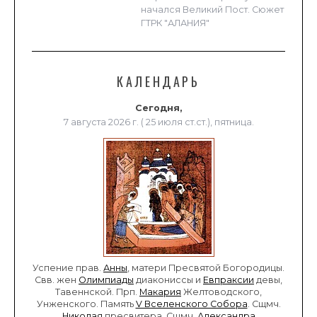
начался Великий Пост. Сюжет
ГТРК "АЛАНИЯ"
КАЛЕНДАРЬ
Сегодня,
7 августа 2026 г. ( 25 июля ст.ст.), пятница.
Успение прав.
Анны
, матери Пресвятой Богородицы.
Свв. жен
Олимпиады
диакониссы и
Евпраксии
девы,
Тавеннской. Прп.
Макария
Желтоводского,
Унженского. Память
V Вселенского Собора
. Сщмч.
Николая
пресвитера. Сщмч.
Александра