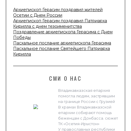
Архиепископ Герасим поздравил жителей
Осетии с Днем России
Архиепископ Герасим поздравил Патриарха
Кирилла с днем тезоименитства
Поздравление архиепископа Герасима с Днем
Победы
Пасхальное послание архиепископа Герасима
Пасхальное послание Святейшего Патриарха
Кирилла
СМИ О НАС
Владикавказская епархия
помогла людям, застрявшим
на границе России с Грузией
В храмах Владикавказской
епархии собирают помощь
беженцам с Донбасса. сюжет
ТК «Осетия-Ирыстон»
У православных республики