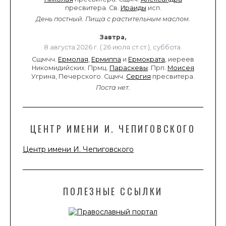
пресвитера. Св.
Ираиды
исп.
День постный.
Пища с растительным маслом.
Завтра,
8 августа 2026 г. ( 26 июля ст.ст.), суббота.
Сщмчч.
Ермолая
,
Ермиппа
и
Ермократа
, иереев
Никомидийских. Прмц.
Параскевы
. Прп.
Моисея
Угрина, Печерского. Сщмч.
Сергия
пресвитера.
Поста нет.
ЦЕНТР ИМЕНИ И. ЧЕПИГОВСКОГО
Центр имени И. Чепиговского
ПОЛЕЗНЫЕ ССЫЛКИ