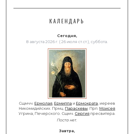
КАЛЕНДАРЬ
Сегодня,
8 августа 2026 г. ( 26 июля ст.ст.), суббота.
Сщмчч.
Ермолая
,
Ермиппа
и
Ермократа
, иереев
Никомидийских. Прмц.
Параскевы
. Прп.
Моисея
Угрина, Печерского. Сщмч.
Сергия
пресвитера.
Поста нет.
Завтра,