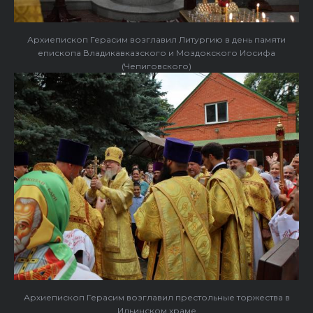
Архиепископ Герасим возглавил Литургию в день памяти
епископа Владикавказского и Моздокского Иосифа
(Чепиговского)
Архиепископ Герасим возглавил престольные торжества в
Ильинском храме