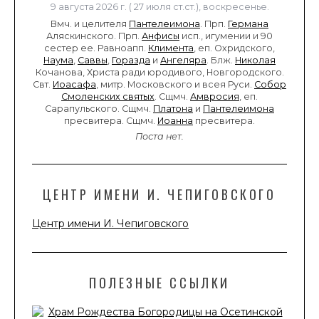
9 августа 2026 г. ( 27 июля ст.ст.), воскресенье.
Вмч. и целителя
Пантелеимона
. Прп.
Германа
Аляскинского. Прп.
Анфисы
исп., игумении и 90
сестер ее. Равноапп.
Климента
, еп. Охридского,
Наума
,
Саввы
,
Горазда
и
Ангеляра
. Блж.
Николая
Кочанова, Христа ради юродивого, Новгородского.
Свт.
Иоасафа
, митр. Московского и всея Руси.
Собор
Смоленских святых
. Сщмч.
Амвросия
, еп.
Сарапульского. Сщмч.
Платона
и
Пантелеимона
пресвитера. Сщмч.
Иоанна
пресвитера.
Поста нет.
ЦЕНТР ИМЕНИ И. ЧЕПИГОВСКОГО
Центр имени И. Чепиговского
ПОЛЕЗНЫЕ ССЫЛКИ