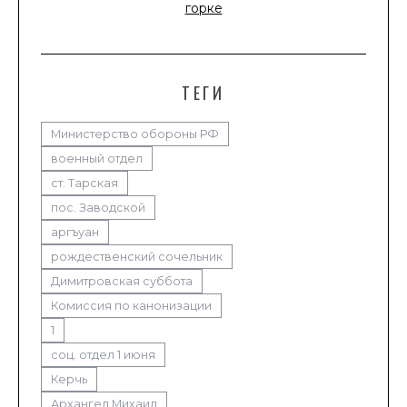
ТЕГИ
Министерство обороны РФ
военный отдел
ст. Тарская
пос. Заводской
аргъуан
рождественский сочельник
Димитровская суббота
Комиссия по канонизации
1
соц. отдел 1 июня
Керчь
Архангел Михаил