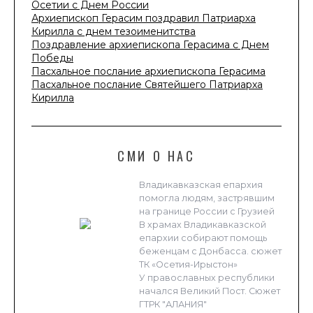
Осетии с Днем России
Архиепископ Герасим поздравил Патриарха
Кирилла с днем тезоименитства
Поздравление архиепископа Герасима с Днем
Победы
Пасхальное послание архиепископа Герасима
Пасхальное послание Святейшего Патриарха
Кирилла
СМИ О НАС
Владикавказская епархия
помогла людям, застрявшим
на границе России с Грузией
В храмах Владикавказской
епархии собирают помощь
беженцам с Донбасса. сюжет
ТК «Осетия-Ирыстон»
У православных республики
начался Великий Пост. Сюжет
ГТРК "АЛАНИЯ"