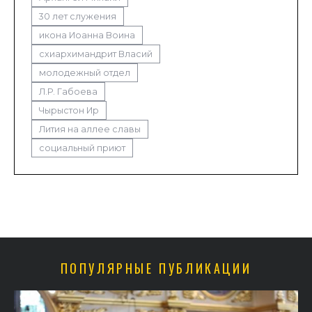
30 лет служения
икона Иоанна Воина
схиархимандрит Власий
молодежный отдел
Л.Р. Габоева
Чырыстон Ир
Лития на аллее славы
социальный приют
ПОПУЛЯРНЫЕ ПУБЛИКАЦИИ