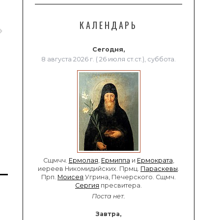
КАЛЕНДАРЬ
Сегодня,
8 августа 2026 г. ( 26 июля ст.ст.), суббота.
Сщмчч.
Ермолая
,
Ермиппа
и
Ермократа
,
иереев Никомидийских. Прмц.
Параскевы
.
Прп.
Моисея
Угрина, Печерского. Сщмч.
Сергия
пресвитера.
Поста нет.
Завтра,