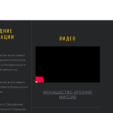
ДНИЕ
КАЦИИ
ВИДЕО
Герасим возглавил престольные торжества в Ильинском храме
асим возглавил
памяти епископа
 и Моздокского
иговского)
асим возглавил
ства в Ильинском
ме
МОНАШЕСТВО. ЯПОНИЯ.
МИССИЯ
того Серафима
пископ Герасим