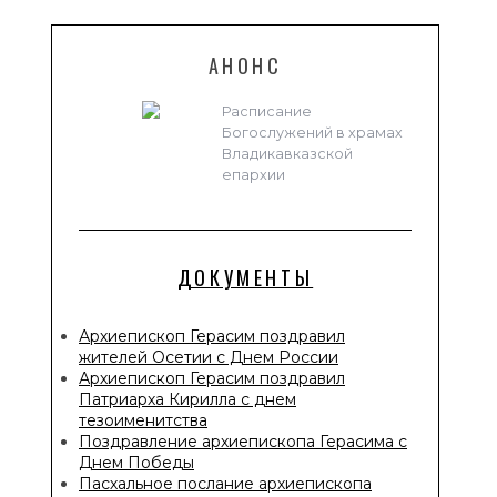
АНОНС
Расписание
Богослужений в храмах
Владикавказской
епархии
ДОКУМЕНТЫ
Архиепископ Герасим поздравил
жителей Осетии с Днем России
Архиепископ Герасим поздравил
Патриарха Кирилла с днем
тезоименитства
Поздравление архиепископа Герасима с
Днем Победы
Пасхальное послание архиепископа