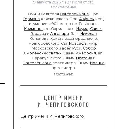
9 августа 2026 г. ( 27 июля ст.ст.),
воскресенье.
Вмч. и целителя
Пантелеимона
. Прп.
Германа
Аляскинского. Прп.
Анфисы
исп.,
игумении и 90 сестер ее. Равноапп.
Климента
, еп. Охридского,
Наума
,
Саввы
,
Горазда
и
Ангеляра
. Блж.
Николая
Кочанова, Христа ради юродивого,
Новгородского. Свт.
Иоасафа
, митр.
Московского и всея Руси.
Собор
Смоленских святых
. Сщмч.
Амвросия
, еп.
Сарапульского. Сщмч.
Платона
и
Пантелеимона
пресвитера. Сщмч.
Иоанна
пресвитера.
Поста нет.
ЦЕНТР ИМЕНИ
И. ЧЕПИГОВСКОГО
Центр имени И. Чепиговского