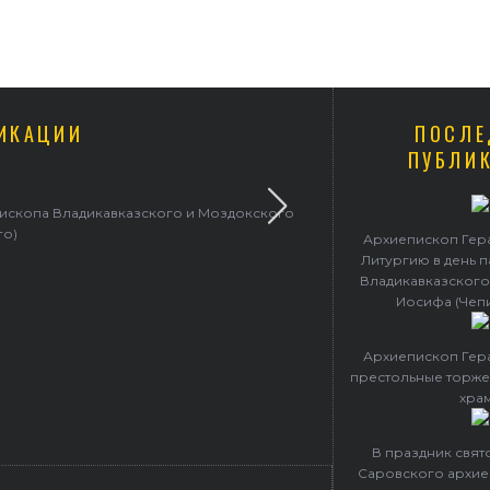
ИКАЦИИ
ПОСЛЕ
ПУБЛИ
пископа Владикавказского и Моздокского
Архиепископ 
го)
Архиепископ Гер
Литургию в день 
Владикавказского
Иосифа (Чеп
Архиепископ Гер
престольные торже
хра
В праздник свя
Саровского архие