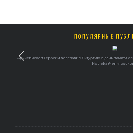
ПОПУЛЯРНЫЕ ПУБЛ
Архиепископ Герасим возглавил Литургию в день памяти е
Иосифа (Чепиговско