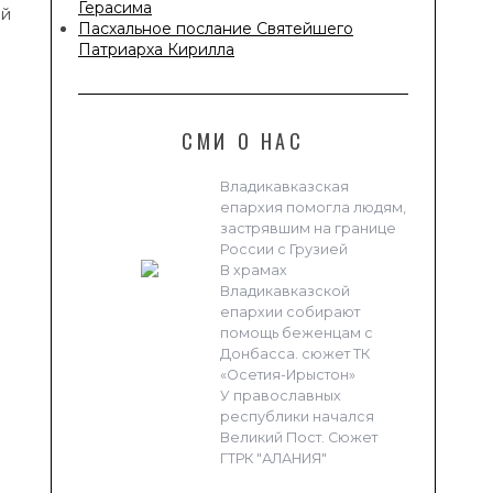
Герасима
ей
Пасхальное послание Святейшего
Патриарха Кирилла
СМИ О НАС
Владикавказская
епархия помогла людям,
застрявшим на границе
России с Грузией
В храмах
Владикавказской
епархии собирают
помощь беженцам с
Донбасса. сюжет ТК
«Осетия-Ирыстон»
У православных
республики начался
Великий Пост. Сюжет
ГТРК "АЛАНИЯ"