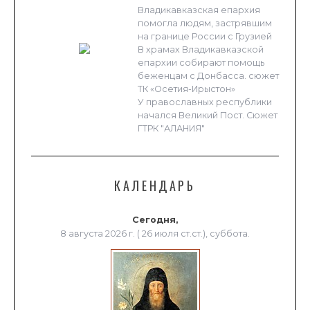
Владикавказская епархия
помогла людям, застрявшим
на границе России с Грузией
В храмах Владикавказской
епархии собирают помощь
беженцам с Донбасса. сюжет
ТК «Осетия-Ирыстон»
У православных республики
начался Великий Пост. Сюжет
ГТРК "АЛАНИЯ"
КАЛЕНДАРЬ
Сегодня,
8 августа 2026 г. ( 26 июля ст.ст.), суббота.