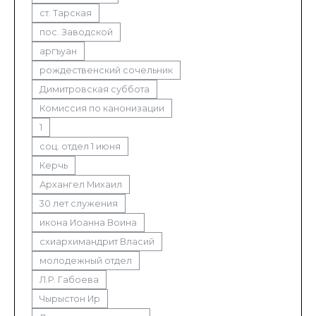
ст. Тарская
пос. Заводской
аргъуан
рождественский сочельник
Димитровская суббота
Комиссия по канонизации
1
соц. отдел 1 июня
Керчь
Архангел Михаил
30 лет служения
икона Иоанна Воина
схиархимандрит Власий
молодежный отдел
Л.Р. Габоева
Чырыстон Ир