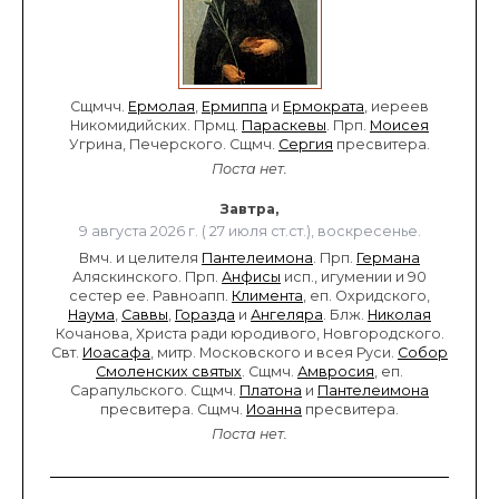
Сщмчч.
Ермолая
,
Ермиппа
и
Ермократа
, иереев
Никомидийских. Прмц.
Параскевы
. Прп.
Моисея
Угрина, Печерского. Сщмч.
Сергия
пресвитера.
Поста нет.
Завтра,
9 августа 2026 г. ( 27 июля ст.ст.), воскресенье.
Вмч. и целителя
Пантелеимона
. Прп.
Германа
Аляскинского. Прп.
Анфисы
исп., игумении и 90
сестер ее. Равноапп.
Климента
, еп. Охридского,
Наума
,
Саввы
,
Горазда
и
Ангеляра
. Блж.
Николая
Кочанова, Христа ради юродивого, Новгородского.
Свт.
Иоасафа
, митр. Московского и всея Руси.
Собор
Смоленских святых
. Сщмч.
Амвросия
, еп.
Сарапульского. Сщмч.
Платона
и
Пантелеимона
пресвитера. Сщмч.
Иоанна
пресвитера.
Поста нет.