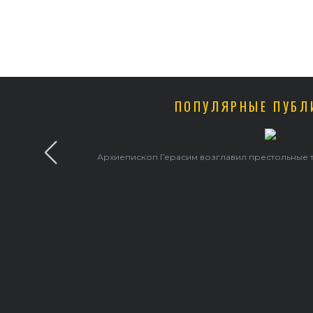
ПОПУЛЯРНЫЕ ПУБЛ
В праздник святого Серафима Саровского архиепископ Г
храме