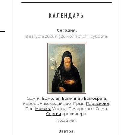
КАЛЕНДАРЬ
Сегодня,
8 августа 2026 г. ( 26 июля ст.ст.), суббота.
Сщмчч.
Ермолая
,
Ермиппа
и
Ермократа
,
иереев Никомидийских. Прмц.
Параскевы
.
Прп.
Моисея
Угрина, Печерского. Сщмч.
Сергия
пресвитера.
Поста нет.
Завтра,