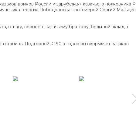
казаков-воинов России и зарубежья» казачьего полковника Р.
омученика Георгия Победоносца протоиерей Сергий Мальцев
а, отвагу, верность казачьему братству, большой вклад в
в станицы Подгорной. С 90-х годов он окормляет казаков