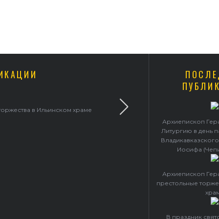
ИКАЦИИ
ПОСЛЕ
ПУБЛИ
ерасим совершил Литургию в Покровском
Архиепископ Гер
Литургию в день 
Владикавказского
Иосифа (Чеп
Архиепископ Гер
престольные торже
хра
В праздник свя