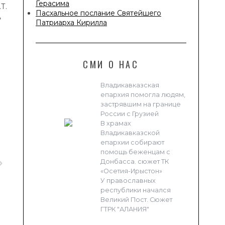
Герасима
Т.
Пасхальное послание Святейшего
,
Патриарха Кирилла
СМИ О НАС
Владикавказская
епархия помогла людям,
застрявшим на границе
России с Грузией
В храмах
Владикавказской
епархии собирают
помощь беженцам с
Донбасса. сюжет ТК
«Осетия-Ирыстон»
У православных
республики начался
Великий Пост. Сюжет
ГТРК "АЛАНИЯ"