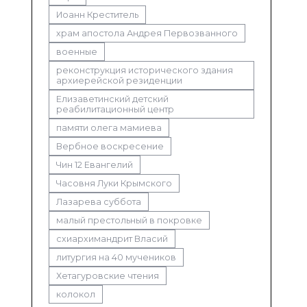
Иоанн Креститель
храм апостола Андрея Первозванного
военные
реконструкция исторического здания
архиерейской резиденции
Елизаветинский детский
реабилитационный центр
памяти олега мамиева
Вербное воскресение
Чин 12 Евангелий
Часовня Луки Крымского
Лазарева суббота
малый престольный в покровке
схиархимандрит Власий
литургия на 40 мучеников
Хетагуровские чтения
колокол