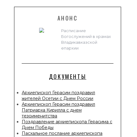
АНОНС
Расписание
Богослужений в храмах
Владикавказской
епархии
ДОКУМЕНТЫ
Архиепископ Герасим поздравил
жителей Осетии с Днем России
Архиепископ Герасим поздравил
Патриарха Кирилла с днем
тезоименитства
Поздравление архиепископа Герасима с
Днем Победы
Пасхальное послание архиепископа