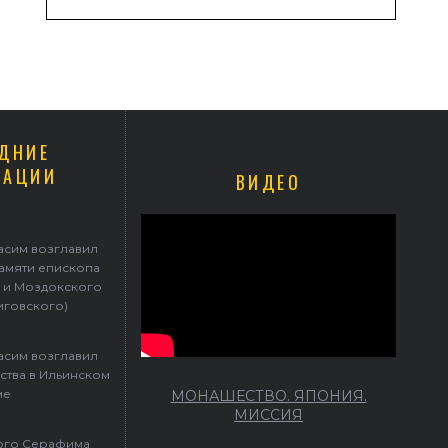
ДНИЕ
КАЦИИ
ВИДЕО
асим возглавил
памяти епископа
 и Моздокского
иговского)
асим возглавил
ства в Ильинском
ме
МОНАШЕСТВО. ЯПОНИЯ.
МИССИЯ
того Серафима