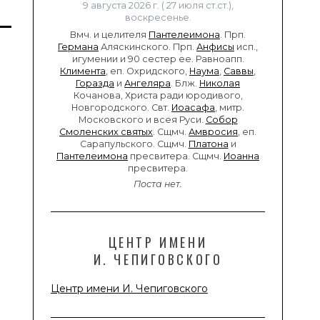
9 августа 2026 г. ( 27 июля ст.ст.),
воскресенье.
Вмч. и целителя
Пантелеимона
. Прп.
Германа
Аляскинского. Прп.
Анфисы
исп.,
игумении и 90 сестер ее. Равноапп.
Климента
, еп. Охридского,
Наума
,
Саввы
,
Горазда
и
Ангеляра
. Блж.
Николая
Кочанова, Христа ради юродивого,
Новгородского. Свт.
Иоасафа
, митр.
Московского и всея Руси.
Собор
Смоленских святых
. Сщмч.
Амвросия
, еп.
Сарапульского. Сщмч.
Платона
и
Пантелеимона
пресвитера. Сщмч.
Иоанна
пресвитера.
Поста нет.
ЦЕНТР ИМЕНИ
И. ЧЕПИГОВСКОГО
Центр имени И. Чепиговского