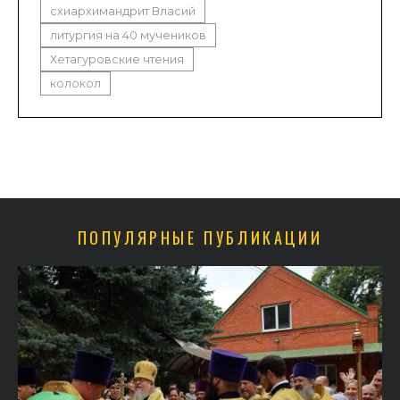
схиархимандрит Власий
литургия на 40 мучеников
Хетагуровские чтения
колокол
ПОПУЛЯРНЫЕ ПУБЛИКАЦИИ