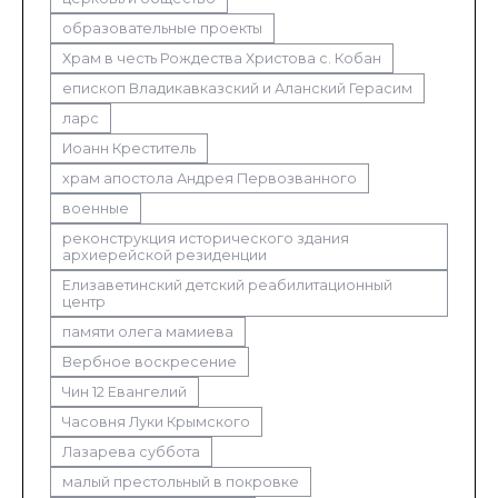
образовательные проекты
Храм в честь Рождества Христова с. Кобан
епископ Владикавказский и Аланский Герасим
ларс
Иоанн Креститель
храм апостола Андрея Первозванного
военные
реконструкция исторического здания
архиерейской резиденции
Елизаветинский детский реабилитационный
центр
памяти олега мамиева
Вербное воскресение
Чин 12 Евангелий
Часовня Луки Крымского
Лазарева суббота
малый престольный в покровке