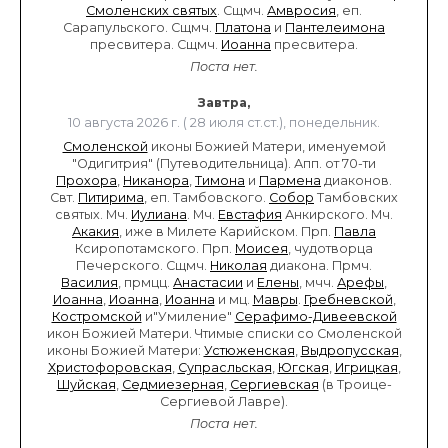
Смоленских святых
. Сщмч.
Амвросия
, еп.
Сарапульского. Сщмч.
Платона
и
Пантелеимона
пресвитера. Сщмч.
Иоанна
пресвитера.
Поста нет.
Завтра,
10 августа 2026 г. ( 28 июля ст.ст.), понедельник.
Смоленской
иконы Божией Матери, именуемой
"Одигитрия" (Путеводительница). Апп. от 70-ти
Прохора
,
Никанора
,
Тимона
и
Пармена
диаконов.
Свт.
Питирима
, еп. Тамбовского.
Собор
Тамбовских
святых. Мч.
Иулиана
. Мч.
Евстафия
Анкирского. Мч.
Акакия
, иже в Милете Карийском. Прп.
Павла
Ксиропотамского. Прп.
Моисея
, чудотворца
Печерского. Сщмч.
Николая
диакона. Прмч.
Василия
, прмцц.
Анастасии
и
Елены
, мчч.
Арефы
,
Иоанна
,
Иоанна
,
Иоанна
и мц.
Мавры
.
Гребневской
,
Костромской
и"Умиление"
Серафимо-Дивеевской
икон Божией Матери. Чтимые списки со Смоленской
иконы Божией Матери:
Устюженская
,
Выдропусская
,
Христофоровская
,
Супрасльская
,
Югская
,
Игрицкая
,
Шуйская
,
Седмиезерная
,
Сергиевская
(в Троице-
Сергиевой Лавре).
Поста нет.