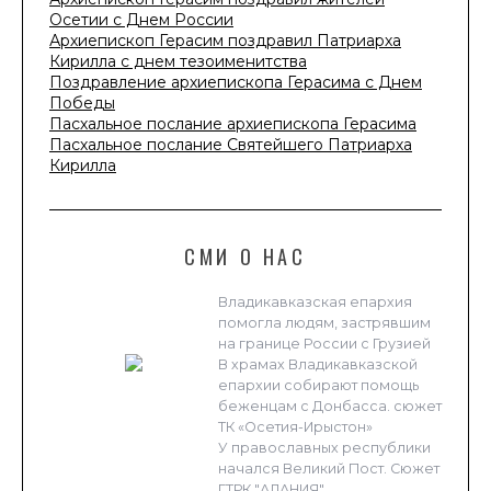
Осетии с Днем России
Архиепископ Герасим поздравил Патриарха
Кирилла с днем тезоименитства
Поздравление архиепископа Герасима с Днем
Победы
Пасхальное послание архиепископа Герасима
Пасхальное послание Святейшего Патриарха
Кирилла
СМИ О НАС
Владикавказская епархия
помогла людям, застрявшим
на границе России с Грузией
В храмах Владикавказской
епархии собирают помощь
беженцам с Донбасса. сюжет
ТК «Осетия-Ирыстон»
У православных республики
начался Великий Пост. Сюжет
ГТРК "АЛАНИЯ"