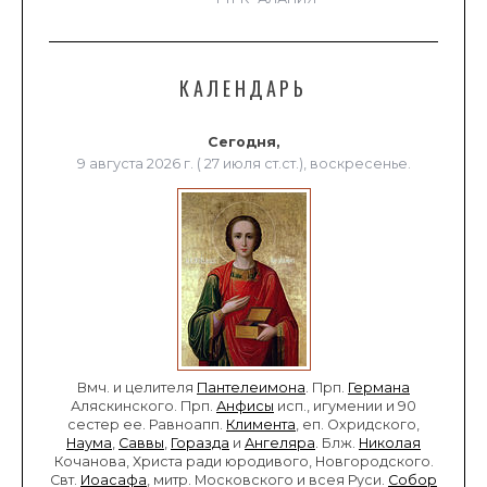
КАЛЕНДАРЬ
Сегодня,
9 августа 2026 г. ( 27 июля ст.ст.), воскресенье.
Вмч. и целителя
Пантелеимона
. Прп.
Германа
Аляскинского. Прп.
Анфисы
исп., игумении и 90
сестер ее. Равноапп.
Климента
, еп. Охридского,
Наума
,
Саввы
,
Горазда
и
Ангеляра
. Блж.
Николая
Кочанова, Христа ради юродивого, Новгородского.
Свт.
Иоасафа
, митр. Московского и всея Руси.
Собор