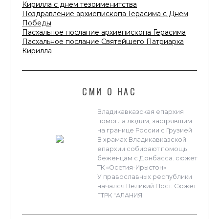
Кирилла с днем тезоименитства
Поздравление архиепископа Герасима с Днем
Победы
Пасхальное послание архиепископа Герасима
Пасхальное послание Святейшего Патриарха
Кирилла
СМИ О НАС
Владикавказская епархия
помогла людям, застрявшим
на границе России с Грузией
В храмах Владикавказской
епархии собирают помощь
беженцам с Донбасса. сюжет
ТК «Осетия-Ирыстон»
У православных республики
начался Великий Пост. Сюжет
ГТРК "АЛАНИЯ"