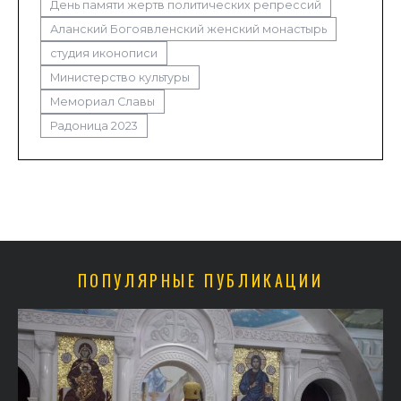
День памяти жертв политических репрессий
Аланский Богоявленский женский монастырь
студия иконописи
Министерство культуры
Мемориал Славы
Радоница 2023
ПОПУЛЯРНЫЕ ПУБЛИКАЦИИ