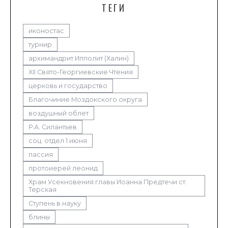
ТЕГИ
иконостас
турнир
архимандрит Ипполит (Халин)
XII Свято-Георгиевские Чтения
церковь и государство
Благочиние Моздокского округа
воздушный облет
Р.А. Силантьев
соц. отдел 1 июня
пассия
протоиерей леонид
Храм Усекновения главы Иоанна Предтечи ст.
Терская
Ступень в науку
блины