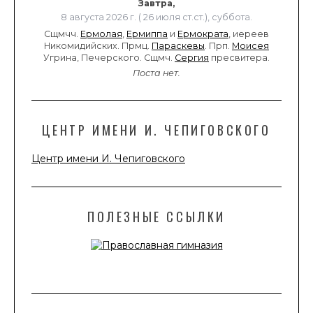
Завтра,
8 августа 2026 г. ( 26 июля ст.ст.), суббота.
Сщмчч.
Ермолая
,
Ермиппа
и
Ермократа
, иереев
Никомидийских. Прмц.
Параскевы
. Прп.
Моисея
Угрина, Печерского. Сщмч.
Сергия
пресвитера.
Поста нет.
ЦЕНТР ИМЕНИ И. ЧЕПИГОВСКОГО
Центр имени И. Чепиговского
ПОЛЕЗНЫЕ ССЫЛКИ