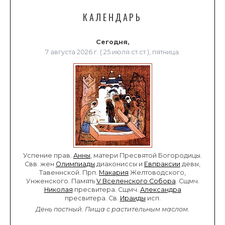
КАЛЕНДАРЬ
Сегодня,
7 августа 2026 г. ( 25 июля ст.ст.), пятница.
Успение прав.
Анны
, матери Пресвятой Богородицы.
Свв. жен
Олимпиады
диакониссы и
Евпраксии
девы,
Тавеннской. Прп.
Макария
Желтоводского,
Унженского. Память
V Вселенского Собора
. Сщмч.
Николая
пресвитера. Сщмч.
Александра
пресвитера. Св.
Ираиды
исп.
День постный.
Пища с растительным маслом.