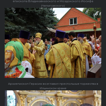
епископа Владикавказского и Моздокского Иосифа
(Чепиговского)
Архиепископ Герасим возглавил престольные торжества в
Ильинском храме