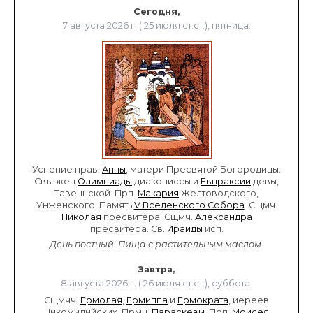
Сегодня,
7 августа 2026 г. ( 25 июля ст.ст.), пятница.
Успение прав.
Анны
, матери Пресвятой Богородицы.
Свв. жен
Олимпиады
диакониссы и
Евпраксии
девы,
Тавеннской. Прп.
Макария
Желтоводского,
Унженского. Память
V Вселенского Собора
. Сщмч.
Николая
пресвитера. Сщмч.
Александра
пресвитера. Св.
Ираиды
исп.
День постный.
Пища с растительным маслом.
Завтра,
8 августа 2026 г. ( 26 июля ст.ст.), суббота.
Сщмчч.
Ермолая
,
Ермиппа
и
Ермократа
, иереев
Никомидийских. Прмц.
Параскевы
. Прп.
Моисея