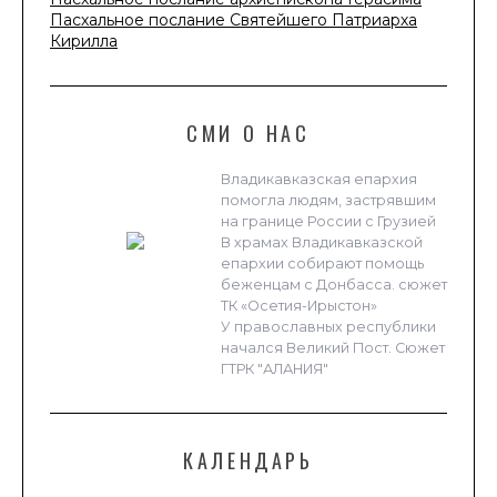
Пасхальное послание Святейшего Патриарха
Кирилла
СМИ О НАС
Владикавказская епархия
помогла людям, застрявшим
на границе России с Грузией
В храмах Владикавказской
епархии собирают помощь
беженцам с Донбасса. сюжет
ТК «Осетия-Ирыстон»
У православных республики
начался Великий Пост. Сюжет
ГТРК "АЛАНИЯ"
КАЛЕНДАРЬ