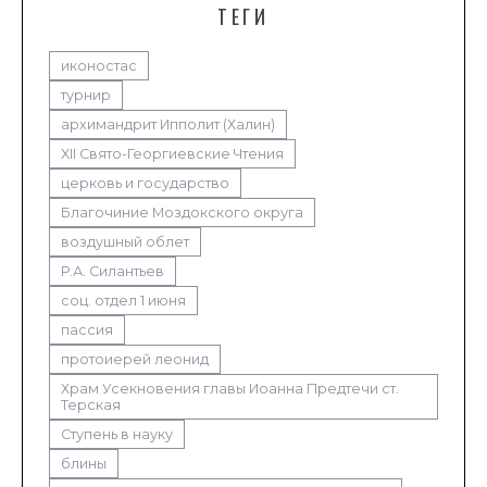
ТЕГИ
иконостас
турнир
архимандрит Ипполит (Халин)
XII Свято-Георгиевские Чтения
церковь и государство
Благочиние Моздокского округа
воздушный облет
Р.А. Силантьев
соц. отдел 1 июня
пассия
протоиерей леонид
Храм Усекновения главы Иоанна Предтечи ст.
Терская
Ступень в науку
блины