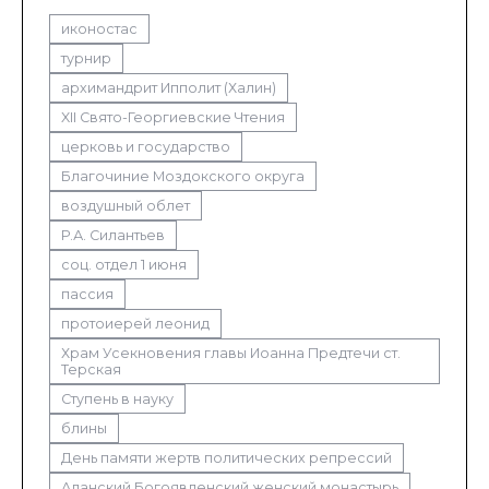
иконостас
турнир
архимандрит Ипполит (Халин)
XII Свято-Георгиевские Чтения
церковь и государство
Благочиние Моздокского округа
воздушный облет
Р.А. Силантьев
соц. отдел 1 июня
пассия
протоиерей леонид
Храм Усекновения главы Иоанна Предтечи ст.
Терская
Ступень в науку
блины
День памяти жертв политических репрессий
Аланский Богоявленский женский монастырь