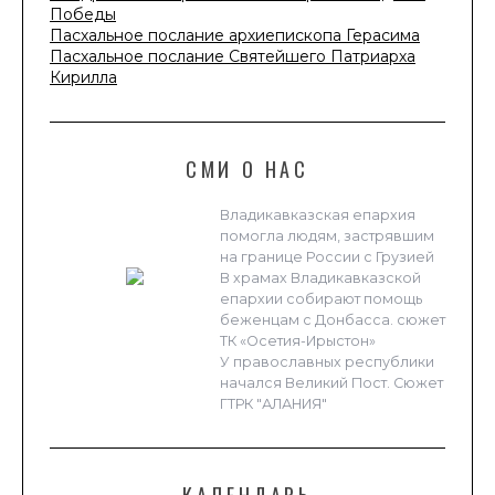
Победы
Пасхальное послание архиепископа Герасима
Пасхальное послание Святейшего Патриарха
Кирилла
СМИ О НАС
Владикавказская епархия
помогла людям, застрявшим
на границе России с Грузией
В храмах Владикавказской
епархии собирают помощь
беженцам с Донбасса. сюжет
ТК «Осетия-Ирыстон»
У православных республики
начался Великий Пост. Сюжет
ГТРК "АЛАНИЯ"