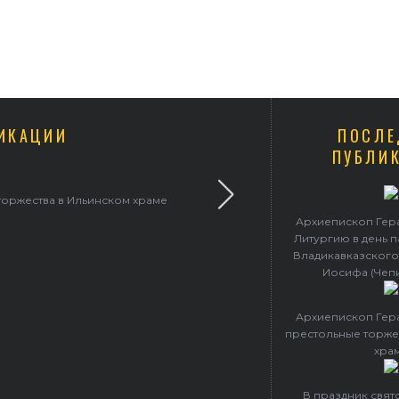
ИКАЦИИ
ПОСЛЕ
ПУБЛИ
ерасим совершил Литургию в Покровском
Архиепископ Гер
Литургию в день 
Владикавказского
Иосифа (Чеп
Архиепископ Гер
престольные торже
хра
В праздник свя