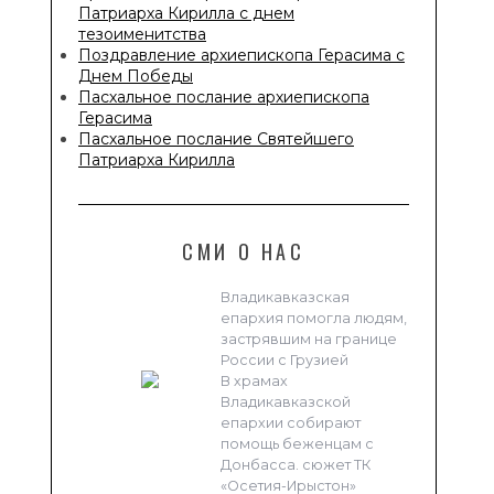
Патриарха Кирилла с днем
тезоименитства
Поздравление архиепископа Герасима с
Днем Победы
Пасхальное послание архиепископа
Герасима
Пасхальное послание Святейшего
Патриарха Кирилла
СМИ О НАС
Владикавказская
епархия помогла людям,
застрявшим на границе
России с Грузией
В храмах
Владикавказской
епархии собирают
помощь беженцам с
Донбасса. сюжет ТК
«Осетия-Ирыстон»