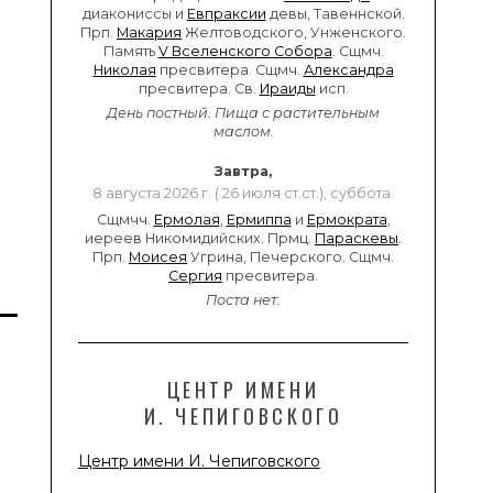
диакониссы и
Евпраксии
девы, Тавеннской.
Прп.
Макария
Желтоводского, Унженского.
Память
V Вселенского Собора
. Сщмч.
Николая
пресвитера. Сщмч.
Александра
пресвитера. Св.
Ираиды
исп.
День постный.
Пища с растительным
маслом.
Завтра,
8 августа 2026 г. ( 26 июля ст.ст.), суббота.
Сщмчч.
Ермолая
,
Ермиппа
и
Ермократа
,
иереев Никомидийских. Прмц.
Параскевы
.
Прп.
Моисея
Угрина, Печерского. Сщмч.
Сергия
пресвитера.
Поста нет.
ЦЕНТР ИМЕНИ
И. ЧЕПИГОВСКОГО
Центр имени И. Чепиговского