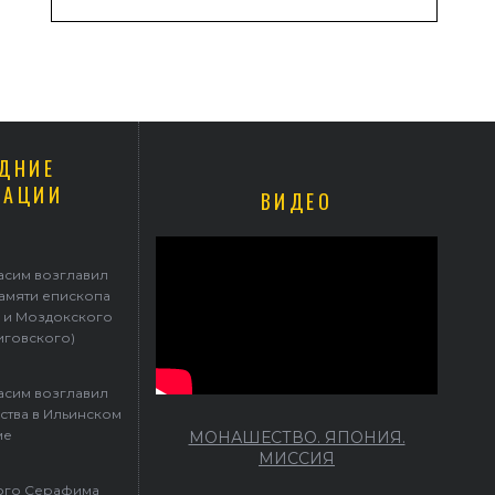
ДНИЕ
КАЦИИ
ВИДЕО
асим возглавил
памяти епископа
 и Моздокского
иговского)
асим возглавил
ства в Ильинском
ме
МОНАШЕСТВО. ЯПОНИЯ.
МИССИЯ
того Серафима