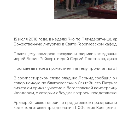
15 июля 2018 года, в неделю 7-ю по Пятидесятнице,
Божественную литургию в Свято-Георгиевском кафед
Правящему архиерею сослужили клирики кафедрально
иерей Борис Рейхерт, иерей Сергий Простяков, диак
Проповедь перед причастием, на тему прочитанного 
В архипастырском слове владыка Леонид сообщил о 
совершенную по благословению Святейшего Патриарха
визита он принял участие в богословской конференц
Феодором, с которым обсудил вопросы, представля
Архиерей также говорил о предстоящем праздновании
ходе подготовки празднования 1100-летия Крещения 