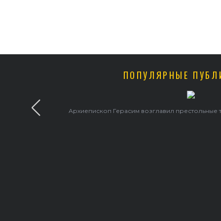
ПОПУЛЯРНЫЕ ПУБЛ
В праздник святого Серафима Саровского архиепископ Г
храме