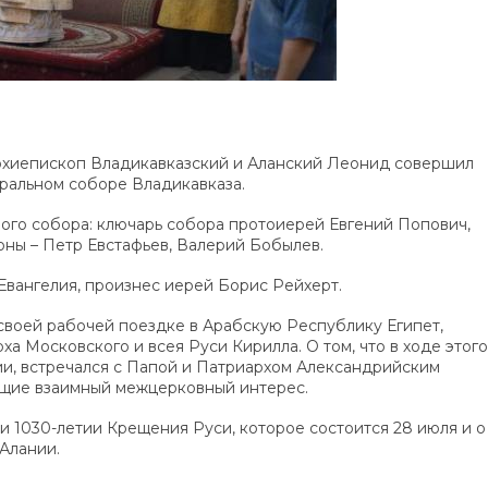
 архиепископ Владикавказский и Аланский Леонид совершил
ральном соборе Владикавказа.
го собора: ключарь собора протоиерей Евгений Попович,
оны – Петр Евстафьев, Валерий Бобылев.
Евангелия, произнес иерей Борис Рейхерт.
своей рабочей поездке в Арабскую Республику Египет,
 Московского и всея Руси Кирилла. О том, что в ходе этого
ии, встречался с Папой и Патриархом Александрийским
ющие взаимный межцерковный интерес.
 1030-летии Крещения Руси, которое состоится 28 июля и о
Алании.