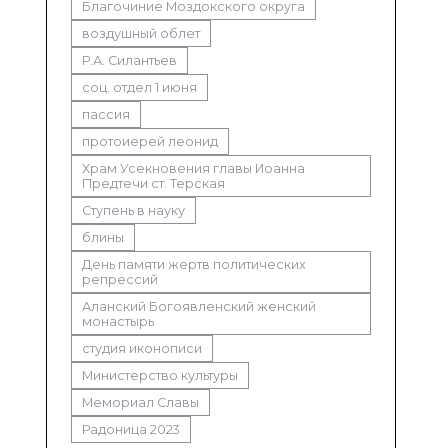
Благочиние Моздокского округа
воздушный облет
Р.А. Силантьев
соц. отдел 1 июня
пассия
протоиерей леонид
Храм Усекновения главы Иоанна
Предтечи ст. Терская
Ступень в науку
блины
День памяти жертв политических
репрессий
Аланский Богоявленский женский
монастырь
студия иконописи
Министерство культуры
Мемориал Славы
Радоница 2023