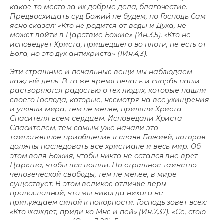
какое-то место за их добрые дела, благочестие.
Предвосхищать суд Божий не будем, но Господь Сам
ясно сказал: «Кто не родится от воды и Духа, не
может войти в Царствие Божие» (Ин.3,5). «Кто не
исповедует Христа, пришедшего во плоти, не есть от
Бога, но это дух антихриста» (1Ин.4,3).
Эти страшные и печальные вещи мы наблюдаем
каждый день. В то же время печаль и скорбь наши
растворяются радостью о тех людях, которые нашли
своего Господа, которые, несмотря на все ухищрения
и уловки мира, тем не менее, приняли Христа
Спасителя всем сердцем. Исповедали Христа
Спасителем, тем самым уже начали это
таинственное приобщение к славе Божией, которое
должны наследовать все христиане и весь мир. Об
этом воля Божия, чтобы никто не остался вне врет
Царства, чтобы все вошли. Но страшное таинство
человеческой свободы, тем не менее, в мире
существует. В этом великое отличие веры
православной, что мы никогда никого не
принуждаем силой к покорности. Господь зовет всех:
«Кто жаждет, приди ко Мне и пей» (Ин.7,37). «Се, стою