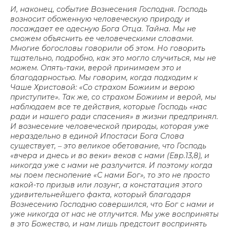
И, наконец, событие Вознесения Господня. Господь
возносит обоженную человеческую природу и
посаждает ее одесную Бога Отца. Тайна. Мы не
сможем объяснить ее человеческими словами.
Многие богословы говорили об этом. Но говорить
тщательно, подробно, как это могло случиться, мы не
можем. Опять-таки, верой принимаем это и
благодарностью. Мы говорим, когда подходим к
Чаше Христовой: «Со страхом Божиим и верою
приступите». Так же, со страхом Божиим и верой, мы
наблюдаем все те действия, которые Господь «нас
ради и нашего ради спасения» в жизни предпринял.
И вознесение человеческой природы, которая уже
нераздельно в единой Ипостаси Бога Слова
существует, ‒ это великое обетование, что Господь
«вчера и днесь и во веки» веков с нами (Евр.13,8), и
никогда уже с нами не разлучится. И поэтому когда
мы поем песнопение «С нами Бог», то это не просто
какой-то призыв или лозунг, а констатация этого
удивительнейшего факта, который благодаря
Вознесению Господню совершился, что Бог с нами и
уже никогда от нас не отлучится. Мы уже восприняты
в это Божество, и нам лишь предстоит воспринять