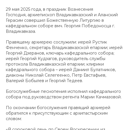
29 мая 2025 года, в праздник Вознесения
Господня, архиепископ Владикавказский и Аланский
Герасим совершил Божественную Литургию в
кафедральном соборе вмч. Георгия Победоносца г.
Владикавказа.
Правящему архиерею сослужили: иерей Рустик
Фенченко, секретарь Владикавказской епархии; иерей
Георгий Дзеранов, ключарь кафедрального собора;
иерей Георгий Кудзагов, руководитель службы
протокола Владикавказской епархии; клирики
кафедрального собора – иерей Даниил Булатников,
диаконы Николай Селегеенко, Петр Евстафьев,
Валерий Бобылев и Георгий Тедеев.
Богослужебные песнопения исполнил кафедрального
собора под руководством регента Марии Качмазовой.
По окончании богослужения правящий архиерей
обратился к присутствующим с архипастырским
словом:
«В сороковой день по Своем Воскресении из