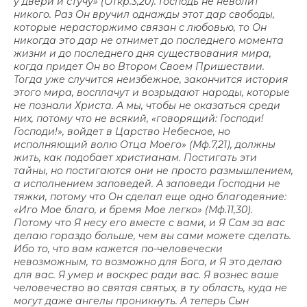
у двери и стучу» (Откр.3,20). Господь не неволит
никого. Раз Он вручил однажды этот дар свободы,
которые нерасторжимо связан с любовью, то Он
никогда это дар не отнимет до последнего момента
жизни и до последнего дня существования мира,
когда придет Он во Втором Своем Пришествии.
Тогда уже случится неизбежное, закончится история
этого мира, восплачут и возрыдают народы, которые
не познали Христа. А мы, чтобы не оказаться среди
них, потому что не всякий, «говорящий: Господи!
Господи!», войдет в Царство Небесное, но
исполняющий волю Отца Моего» (Мф.7,21), должны
жить, как подобает христианам. Постигать эти
тайны, но постигаются они не просто размышлением,
а исполнением заповедей. А заповеди Господни не
тяжки, потому что Он сделал еще одно благодеяние:
«Иго Мое благо, и бремя Мое легко» (Мф.11,30).
Потому что Я несу его вместе с вами, и Я Сам за вас
делаю гораздо больше, чем вы сами можете сделать.
Ибо то, что вам кажется по-человечески
невозможным, то возможно для Бога, и Я это делаю
для вас. Я умер и воскрес ради вас. Я вознес ваше
человечество во святая святых, в ту область, куда не
могут даже ангелы проникнуть. А теперь Сын