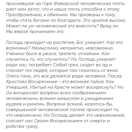
просиявшая на горе Фаворской человеческая плоть
дает нам залог, что и наша плоть способна к этому
Преображению, к обжению. Мы призваны к тому,
чтобы стать богами по благодати. Это крайне высоко.
Может ли ум человеческий это вместить? Вряд ли.
Мы верой принимаем это.
Господь приходит на распятие, Бог умирает. Как это
возможно? Немыслимо, непонятно, невозможно.
Ученики были в ужасе, трепете, отчаянии. Как
случилось то, что случилось? Но Господь умирает
ради нас, погребает Собой грех, сходит во ад и
спасает тех людей, которые там томились от века.
Опять-таки, это все делается ради человека. Пасха,
Христово Воскресение – это великая тайна. Как
Умерший, Убитый на Кресте может воскреснуть? Но
Он воскресает вопреки всем соображениям
человеческим, всяким замыслам и ухищрениям
иудеев и римлян. Вопреки всякой, казалось бы,
совершенной человеческой логике происходит то,
что невозможно. Но Господь делает это невозможное,
спасает нас Своим Воскресением от смерти и
рабства греху.