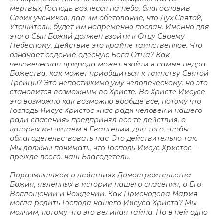
мертвых, Господь вознесся на небо, благословив
Своих учеников, дав им обетование, что Дух Святой,
Утешитель, будет им непременно послан. Именно для
этого Сын Божий должен взойти к Отцу Своему
Небесному. Действие это крайне таинственное. Что
означает седение одесную Бога Отца? Как
человеческая природа может взойти в самые недра
Божества, как может приобщиться к таинству Святой
Троицы? Это непостижимо уму человеческому, но это
становится возможным во Христе. Во Христе Иисусе
это возможно как возможно вообще все, потому что
Господь Иисус Христос «нас ради человек и нашего
ради спасения» предпринял все те действия, о
которых мы читаем в Евангелии, для того, чтобы
облагодетельствовать нас. Это действительно так.
Мы должны понимать, что Господь Иисус Христос –
прежде всего, наш Благодетель.
Поразмышляем о действиях Домостроительства
Божия, явленных в истории нашего спасения, о Его
Воплощении и Рождении. Как Приснодева Мария
могла родить Господа нашего Иисуса Христа? Мы
молчим, потому что это великая тайна. Но в ней одно