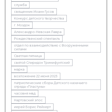
служба
священник Иоанн Гусов
Конкурс детского творчества
г. Моздок
Александро-Невская Лавра
Рождественский спектакль
отдел по взаимодействию с Вооруженными
силами
Светлая пятница
святой Спиридон Тримифунтский
марка
возложение 22 июня 2023
патриотические сборы Детского казачьего
отряда «Пластуны»
часовня мвд
Нартовский эпос
иерей Борис Рейхерт