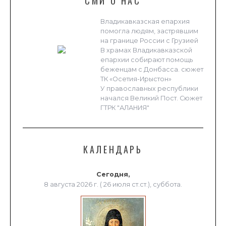
СМИ О НАС
Владикавказская епархия
помогла людям, застрявшим
на границе России с Грузией
В храмах Владикавказской
епархии собирают помощь
беженцам с Донбасса. сюжет
ТК «Осетия-Ирыстон»
У православных республики
начался Великий Пост. Сюжет
ГТРК "АЛАНИЯ"
КАЛЕНДАРЬ
Сегодня,
8 августа 2026 г. ( 26 июля ст.ст.), суббота.