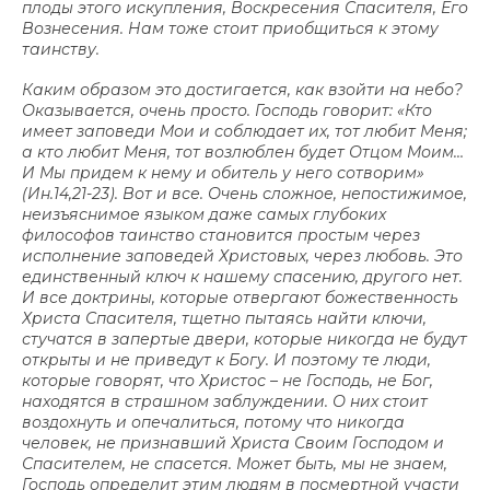
плоды этого искупления, Воскресения Спасителя, Его
Вознесения. Нам тоже стоит приобщиться к этому
таинству.
Каким образом это достигается, как взойти на небо?
Оказывается, очень просто. Господь говорит: «Кто
имеет заповеди Мои и соблюдает их, тот любит Меня;
а кто любит Меня, тот возлюблен будет Отцом Моим…
И Мы придем к нему и обитель у него сотворим»
(Ин.14,21-23). Вот и все. Очень сложное, непостижимое,
неизъяснимое языком даже самых глубоких
философов таинство становится простым через
исполнение заповедей Христовых, через любовь. Это
единственный ключ к нашему спасению, другого нет.
И все доктрины, которые отвергают божественность
Христа Спасителя, тщетно пытаясь найти ключи,
стучатся в запертые двери, которые никогда не будут
открыты и не приведут к Богу. И поэтому те люди,
которые говорят, что Христос – не Господь, не Бог,
находятся в страшном заблуждении. О них стоит
воздохнуть и опечалиться, потому что никогда
человек, не признавший Христа Своим Господом и
Спасителем, не спасется. Может быть, мы не знаем,
Господь определит этим людям в посмертной участи