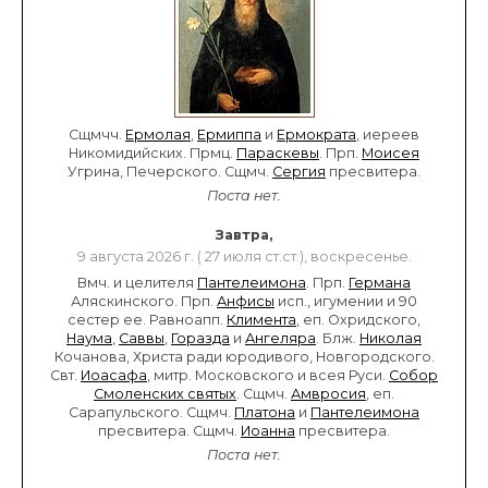
Сщмчч.
Ермолая
,
Ермиппа
и
Ермократа
, иереев
Никомидийских. Прмц.
Параскевы
. Прп.
Моисея
Угрина, Печерского. Сщмч.
Сергия
пресвитера.
Поста нет.
Завтра,
9 августа 2026 г. ( 27 июля ст.ст.), воскресенье.
Вмч. и целителя
Пантелеимона
. Прп.
Германа
Аляскинского. Прп.
Анфисы
исп., игумении и 90
сестер ее. Равноапп.
Климента
, еп. Охридского,
Наума
,
Саввы
,
Горазда
и
Ангеляра
. Блж.
Николая
Кочанова, Христа ради юродивого, Новгородского.
Свт.
Иоасафа
, митр. Московского и всея Руси.
Собор
Смоленских святых
. Сщмч.
Амвросия
, еп.
Сарапульского. Сщмч.
Платона
и
Пантелеимона
пресвитера. Сщмч.
Иоанна
пресвитера.
Поста нет.