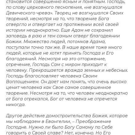
становится совершенно ясным и понятным. Господь,
по слову церковного песнопения, «не возгнушался
Девического чрева». Творец не возгнушался Своих
творений, несмотря на то, что творение Бога
отвергло и отвергает на протяжении всей своей
истории неоднократно. Еще Адам не сохранил
заповедь в раю и тем самым отверг благодеянии
Божии. Множество людей, потомков Адама,
поступали точно так же. В наше время тоже много
людей, которые не хотят принять Господа и Его
благодеяний. Несмотря на это отторжение,
отречение, Господь Сам с миром приходит к
человеку. Прекращается вражда земных и небесных.
Господь благословляет человека Своим
Воплощением. Он дает нам понять, что очень высоко
ценит человека как Свое самое совершенное
творение. Несмотря на то, что человек неоднократно
от Бога отрекался, Бог от человека не отречется
никогда.
Другое действие домостроительства Божия, которое
мы наблюдаем в Евангелии, ‒ Преображение
Господне. Нужно ли было Богу Самому по Себе
говорить о Своей славе? Нет, конечно. Но Его