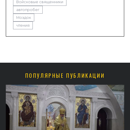
Войсковые священники
автопробег
Моздок
чтения
ПОПУЛЯРНЫЕ ПУБЛИКАЦИИ