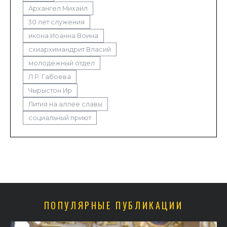
Архангел Михаил
30 лет служения
икона Иоанна Воина
схиархимандрит Власий
молодежный отдел
Л.Р. Габоева
Чырыстон Ир
Лития на аллее славы
социальный приют
ПОПУЛЯРНЫЕ ПУБЛИКАЦИИ