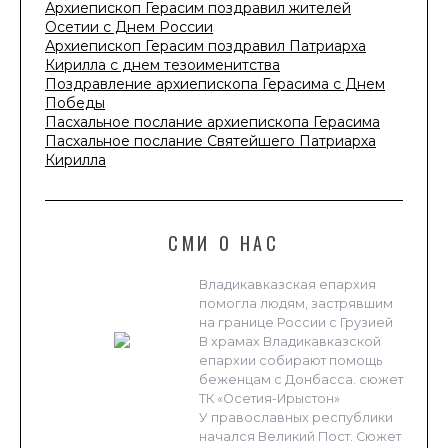
Архиепископ Герасим поздравил жителей
Осетии с Днем России
Архиепископ Герасим поздравил Патриарха
Кирилла с днем тезоименитства
Поздравление архиепископа Герасима с Днем
Победы
Пасхальное послание архиепископа Герасима
Пасхальное послание Святейшего Патриарха
Кирилла
СМИ О НАС
Владикавказская епархия
помогла людям, застрявшим
на границе России с Грузией
В храмах Владикавказской
епархии собирают помощь
беженцам с Донбасса. сюжет
ТК «Осетия-Ирыстон»
У православных республики
начался Великий Пост. Сюжет