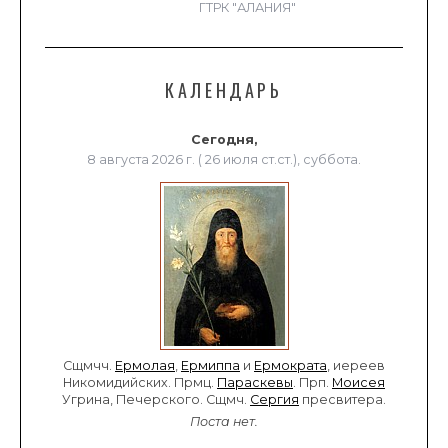
ГТРК "АЛАНИЯ"
КАЛЕНДАРЬ
Сегодня,
8 августа 2026 г. ( 26 июля ст.ст.), суббота.
Сщмчч.
Ермолая
,
Ермиппа
и
Ермократа
, иереев
Никомидийских. Прмц.
Параскевы
. Прп.
Моисея
Угрина, Печерского. Сщмч.
Сергия
пресвитера.
Поста нет.