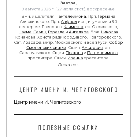
Завтра,
9 августа 2026 г. ( 27 июля ст.ст.), воскресенье.
Вмч. и целителя
Пантелеимона
. Прп.
Германа
Аляскинского. Прп.
Анфисы
исп., игумении и 90
сестер ее. Равноапп.
Климента
, еп. Охридского,
Наума
,
Саввы
,
Горазда
и
Ангеляра
. Блж.
Николая
Кочанова, Христа ради юродивого, Новгородского.
Свт.
Иоасафа
, митр. Московского и всея Руси.
Собор
Смоленских святых
. Сщмч.
Амвросия
, еп.
Сарапульского. Сщмч.
Платона
и
Пантелеимона
пресвитера. Сщмч.
Иоанна
пресвитера.
Поста нет.
ЦЕНТР ИМЕНИ И. ЧЕПИГОВСКОГО
Центр имени И. Чепиговского
ПОЛЕЗНЫЕ ССЫЛКИ