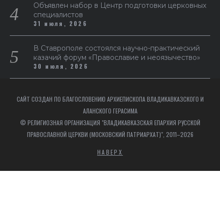
Объявлен набор в Центр подготовки церковных
специалистов
31 июля, 2026
В Ставрополе состоялся научно-практический
казачий форум «Православие и неоязычество»
30 июля, 2026
САЙТ СОЗДАН ПО БЛАГОСЛОВЕНИЮ АРХИЕПИСКОПА ВЛАДИКАВКАЗСКОГО И
АЛАНСКОГО ГЕРАСИМА
© РЕЛИГИОЗНАЯ ОРГАНИЗАЦИЯ "ВЛАДИКАВКАЗСКАЯ ЕПАРХИЯ РУССКОЙ
ПРАВОСЛАВНОЙ ЦЕРКВИ (МОСКОВСКИЙ ПАТРИАРХАТ)", 2011–2026
НАВЕРХ