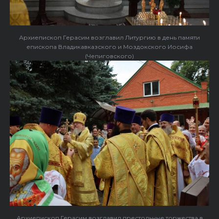
Архиепископ Герасим возглавил Литургию в день памяти
епископа Владикавказского и Моздокского Иосифа
(Чепиговского)
Архиепископ Герасим возглавил престольные торжества в