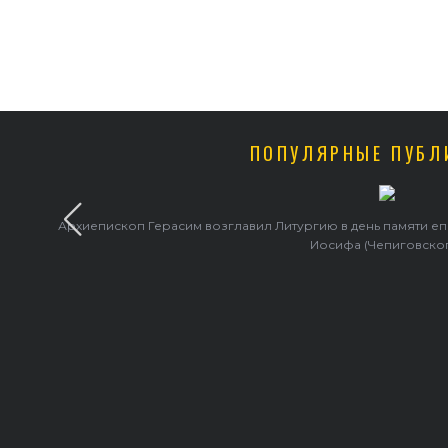
ПОПУЛЯРНЫЕ ПУБЛ
Архиепископ Герасим возглавил Литургию в день памяти е
Иосифа (Чепиговско