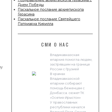
Днем Победы
Пасхальное послание архиепископа
Герасима
Пасхальное послание Святейшего
Патриарха Кирилла
СМИ О НАС
Владикавказская
епархия помогла людям,
застрявшим на границе
ву
России с Грузией
В храмах
Владикавказской
епархии собирают
помощь беженцам с
Донбасса. сюжет ТК
«Осетия-Ирыстон»
У православных
республики начался
Великий Пост. Сюжет