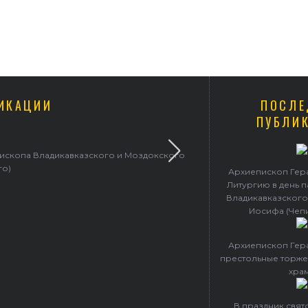
ИКАЦИИ
ПОСЛЕ
ПУБЛИ
пископа Владикавказского и Моздокского
Архиепископ 
го)
Архиепископ Гер
Литургию в день 
Владикавказского
Иосифа (Чеп
Архиепископ Гер
престольные торже
хра
В праздник свя