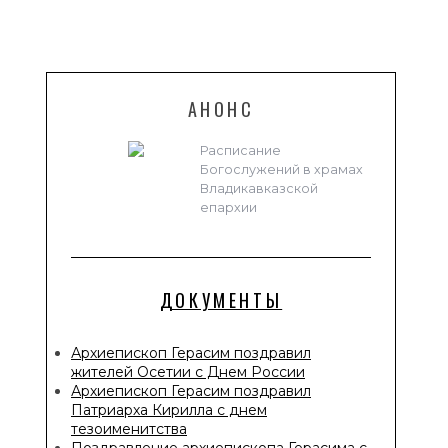
АНОНС
Расписание
Богослужений в храмах
Владикавказской
епархии
ДОКУМЕНТЫ
Архиепископ Герасим поздравил
жителей Осетии с Днем России
Архиепископ Герасим поздравил
Патриарха Кирилла с днем
тезоименитства
Поздравление архиепископа Герасима с