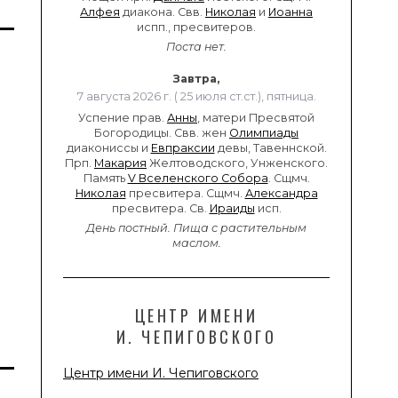
Алфея
диакона. Свв.
Николая
и
Иоанна
испп., пресвитеров.
Поста нет.
Завтра,
7 августа 2026 г. ( 25 июля ст.ст.), пятница.
Успение прав.
Анны
, матери Пресвятой
Богородицы. Свв. жен
Олимпиады
диакониссы и
Евпраксии
девы, Тавеннской.
Прп.
Макария
Желтоводского, Унженского.
Память
V Вселенского Собора
. Сщмч.
Николая
пресвитера. Сщмч.
Александра
пресвитера. Св.
Ираиды
исп.
День постный.
Пища с растительным
маслом.
ЦЕНТР ИМЕНИ
И. ЧЕПИГОВСКОГО
Центр имени И. Чепиговского