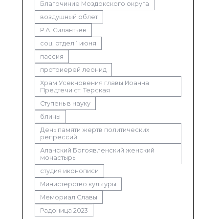
Благочиние Моздокского округа
воздушный облет
Р.А. Силантьев
соц. отдел 1 июня
пассия
протоиерей леонид
Храм Усекновения главы Иоанна
Предтечи ст. Терская
Ступень в науку
блины
День памяти жертв политических
репрессий
Аланский Богоявленский женский
монастырь
студия иконописи
Министерство культуры
Мемориал Славы
Радоница 2023