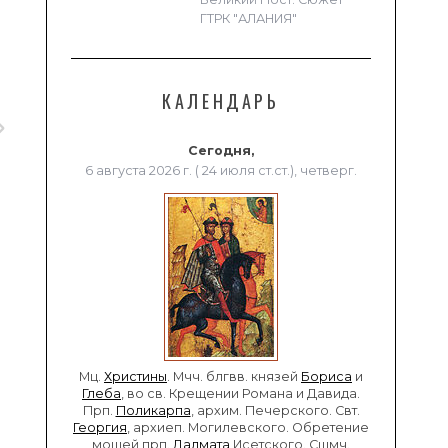
ГТРК "АЛАНИЯ"
КАЛЕНДАРЬ
Сегодня,
6 августа 2026 г. ( 24 июля ст.ст.), четверг.
Мц.
Христины
. Мчч. блгвв. князей
Бориса
и
Глеба
, во св. Крещении Романа и Давида.
Прп.
Поликарпа
, архим. Печерского. Свт.
Георгия
, архиеп. Могилевского. Обретение
мощей прп.
Далмата
Исетского. Сщмч.