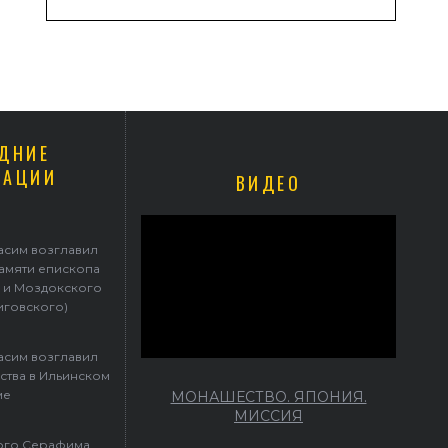
ДНИЕ
КАЦИИ
ВИДЕО
Герасим возглавил престольные торжества в Ильинском храме
асим возглавил
памяти епископа
 и Моздокского
иговского)
асим возглавил
ства в Ильинском
ме
МОНАШЕСТВО. ЯПОНИЯ.
МИССИЯ
того Серафима