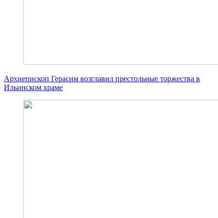
Архиепископ Герасим возглавил престольные торжества в
Ильинском храме