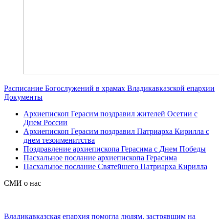
Расписание Богослужений в храмах Владикавказской епархии
Документы
Архиепископ Герасим поздравил жителей Осетии с
Днем России
Архиепископ Герасим поздравил Патриарха Кирилла с
днем тезоименитства
Поздравление архиепископа Герасима с Днем Победы
Пасхальное послание архиепископа Герасима
Пасхальное послание Святейшего Патриарха Кирилла
СМИ о нас
Владикавказская епархия помогла людям, застрявшим на