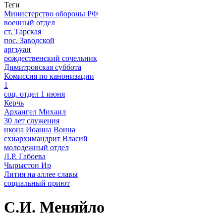
Теги
Министерство обороны РФ
военный отдел
ст. Тарская
пос. Заводской
аргъуан
рождественский сочельник
Димитровская суббота
Комиссия по канонизации
1
соц. отдел 1 июня
Керчь
Архангел Михаил
30 лет служения
икона Иоанна Воина
схиархимандрит Власий
молодежный отдел
Л.Р. Габоева
Чырыстон Ир
Лития на аллее славы
социальный приют
С.И. Меняйло