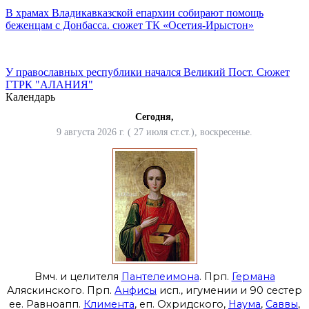
В храмах Владикавказской епархии собирают помощь
беженцам с Донбасса. сюжет ТК «Осетия-Ирыстон»
У православных республики начался Великий Пост. Сюжет
ГТРК "АЛАНИЯ"
Календарь
Сегодня,
9 августа 2026 г. ( 27 июля ст.ст.), воскресенье.
Вмч. и целителя
Пантелеимона
. Прп.
Германа
Аляскинского. Прп.
Анфисы
исп., игумении и 90 сестер
ее. Равноапп.
Климента
, еп. Охридского,
Наума
,
Саввы
,