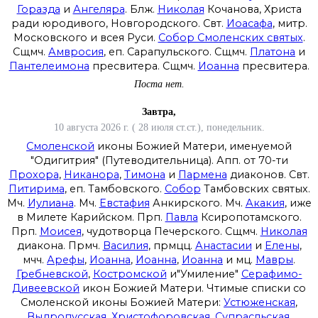
Горазда
и
Ангеляра
. Блж.
Николая
Кочанова, Христа
ради юродивого, Новгородского. Свт.
Иоасафа
, митр.
Московского и всея Руси.
Собор Смоленских святых
.
Сщмч.
Амвросия
, еп. Сарапульского. Сщмч.
Платона
и
Пантелеимона
пресвитера. Сщмч.
Иоанна
пресвитера.
Поста нет.
Завтра,
10 августа 2026 г. ( 28 июля ст.ст.), понедельник.
Смоленской
иконы Божией Матери, именуемой
"Одигитрия" (Путеводительница). Апп. от 70-ти
Прохора
,
Никанора
,
Тимона
и
Пармена
диаконов. Свт.
Питирима
, еп. Тамбовского.
Собор
Тамбовских святых.
Мч.
Иулиана
. Мч.
Евстафия
Анкирского. Мч.
Акакия
, иже
в Милете Карийском. Прп.
Павла
Ксиропотамского.
Прп.
Моисея
, чудотворца Печерского. Сщмч.
Николая
диакона. Прмч.
Василия
, прмцц.
Анастасии
и
Елены
,
мчч.
Арефы
,
Иоанна
,
Иоанна
,
Иоанна
и мц.
Мавры
.
Гребневской
,
Костромской
и"Умиление"
Серафимо-
Дивеевской
икон Божией Матери. Чтимые списки со
Смоленской иконы Божией Матери:
Устюженская
,
Выдропусская
,
Христофоровская
,
Супрасльская
,