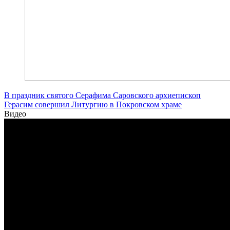
В праздник святого Серафима Саровского архиепископ
Герасим совершил Литургию в Покровском храме
Видео