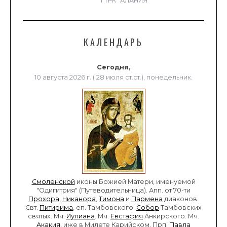
ГТРК "АЛАНИЯ"
КАЛЕНДАРЬ
Сегодня,
10 августа 2026 г. ( 28 июля ст.ст.), понедельник.
Смоленской
иконы Божией Матери, именуемой
"Одигитрия" (Путеводительница). Апп. от 70-ти
Прохора
,
Никанора
,
Тимона
и
Пармена
диаконов.
Свт.
Питирима
, еп. Тамбовского.
Собор
Тамбовских
святых. Мч.
Иулиана
. Мч.
Евстафия
Анкирского. Мч.
Акакия
, иже в Милете Карийском. Прп.
Павла