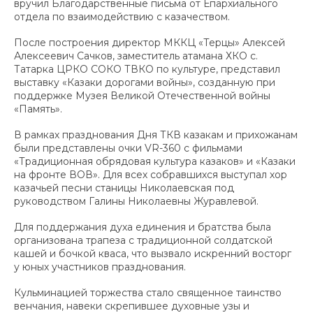
вручил Благодарственные письма от Епархиального
отдела по взаимодействию с казачеством.
После построения директор МККЦ «Терцы» Алексей
Алексеевич Сачков, заместитель атамана ХКО с.
Татарка ЦРКО СОКО ТВКО по культуре, представил
выставку «Казаки дорогами войны», созданную при
поддержке Музея Великой Отечественной войны
«Память».
В рамках празднования Дня ТКВ казакам и прихожанам
были представлены очки VR-360 с фильмами
«Традиционная обрядовая культура казаков» и «Казаки
на фронте ВОВ». Для всех собравшихся выступал хор
казачьей песни станицы Николаевская под
руководством Галины Николаевны Журавлевой.
Для поддержания духа единения и братства была
организована трапеза с традиционной солдатской
кашей и бочкой кваса, что вызвало искренний восторг
у юных участников празднования.
Кульминацией торжества стало священное таинство
венчания, навеки скрепившее духовные узы и