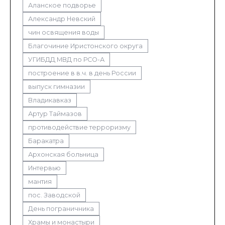
Аланское подворье
Александр Невский
чин освящения воды
Благочиние Иристонского округа
УГИБДД МВД по РСО-А
построение в в.ч. в день России
выпуск гимназии
Владикавказ
Артур Таймазов
противодействие терроризму
Баракатра
Архонская больница
Интервью
мантия
пос. Заводской
День пограничника
Храмы и монастыри