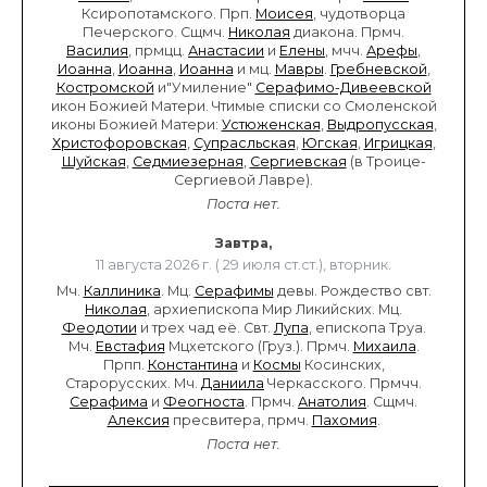
Ксиропотамского. Прп.
Моисея
, чудотворца
Печерского. Сщмч.
Николая
диакона. Прмч.
Василия
, прмцц.
Анастасии
и
Елены
, мчч.
Арефы
,
Иоанна
,
Иоанна
,
Иоанна
и мц.
Мавры
.
Гребневской
,
Костромской
и"Умиление"
Серафимо-Дивеевской
икон Божией Матери. Чтимые списки со Смоленской
иконы Божией Матери:
Устюженская
,
Выдропусская
,
Христофоровская
,
Супрасльская
,
Югская
,
Игрицкая
,
Шуйская
,
Седмиезерная
,
Сергиевская
(в Троице-
Сергиевой Лавре).
Поста нет.
Завтра,
11 августа 2026 г. ( 29 июля ст.ст.), вторник.
Мч.
Каллиника
. Мц.
Серафимы
девы. Рождество свт.
Николая
, архиепископа Мир Ликийских. Мц.
Феодотии
и трех чад её. Свт.
Лупа
, епископа Труа.
Мч.
Евстафия
Мцхетского (Груз.). Прмч.
Михаила
.
Прпп.
Константина
и
Космы
Косинских,
Старорусских. Мч.
Даниила
Черкасского. Прмчч.
Серафима
и
Феогноста
. Прмч.
Анатолия
. Сщмч.
Алексия
пресвитера, прмч.
Пахомия
.
Поста нет.