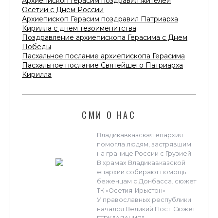
Архиепископ Герасим поздравил жителей
Осетии с Днем России
Архиепископ Герасим поздравил Патриарха
Кирилла с днем тезоименитства
Поздравление архиепископа Герасима с Днем
Победы
Пасхальное послание архиепископа Герасима
Пасхальное послание Святейшего Патриарха
Кирилла
СМИ О НАС
Владикавказская епархия
помогла людям, застрявшим
на границе России с Грузией
В храмах Владикавказской
епархии собирают помощь
беженцам с Донбасса. сюжет
ТК «Осетия-Ирыстон»
У православных республики
начался Великий Пост. Сюжет