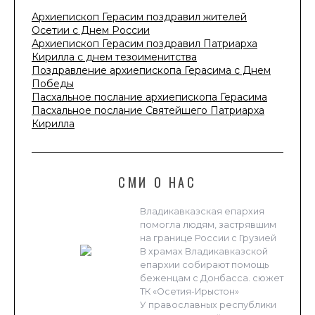
Архиепископ Герасим поздравил жителей
Осетии с Днем России
Архиепископ Герасим поздравил Патриарха
Кирилла с днем тезоименитства
Поздравление архиепископа Герасима с Днем
Победы
Пасхальное послание архиепископа Герасима
Пасхальное послание Святейшего Патриарха
Кирилла
СМИ О НАС
Владикавказская епархия
помогла людям, застрявшим
на границе России с Грузией
В храмах Владикавказской
епархии собирают помощь
беженцам с Донбасса. сюжет
ТК «Осетия-Ирыстон»
У православных республики