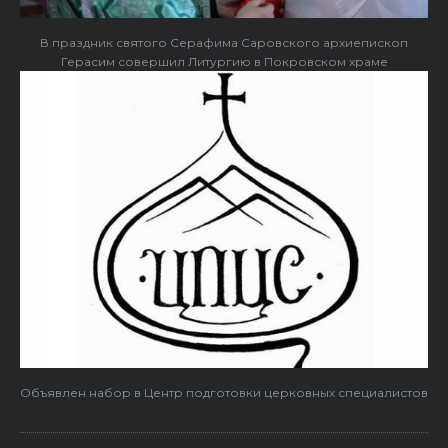
В праздник святого Серафима Саровского архиепископ
Герасим совершил Литургию в Покровском храме
Объявлен набор в Центр подготовки церковных специалистов