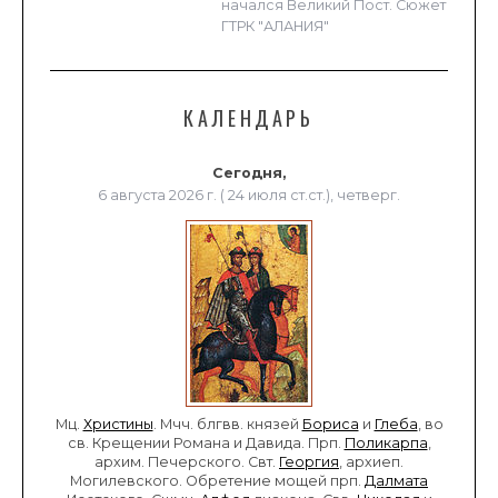
начался Великий Пост. Сюжет
ГТРК "АЛАНИЯ"
КАЛЕНДАРЬ
Сегодня,
6 августа 2026 г. ( 24 июля ст.ст.), четверг.
Мц.
Христины
. Мчч. блгвв. князей
Бориса
и
Глеба
, во
св. Крещении Романа и Давида. Прп.
Поликарпа
,
архим. Печерского. Свт.
Георгия
, архиеп.
Могилевского. Обретение мощей прп.
Далмата