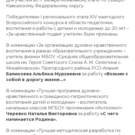
для участия во II (межрегиональном) этапе по Северо-
Кавказскому Федеральному округу.
Победителями I регионального этапа XIV ежегодного
Всероссийского конкурса в области педагогики,
воспитания и работы с детьми и молодежью до 20 лет –
«За нравственный подвиг учителя» были признаны:
В номинации «За организацию духовно-нравственного
воспитания в рамках образовательного учреждения» –
учитель физики МБОУ «Средняя общеобразовательная
школа им. Героя Советского Союза А. М. Селютина с.
Михайловское» Пригородного района РСО-Алания
Баликоева Альбина Мурзаевна
за работу
«Возьми с
собой в дорогу жизни…»
В номинации «Лучшая программа духовно-
нравственного и гражданско-патриотического
воспитания детей и молодежи» – воспитатель
начальных классов МГБОУ прогимназия «Интеллект»
Черевко Наталья Викторовна
за работу
«С чего
начинается Родина».
В номинации «Лучшая методическая разработка по