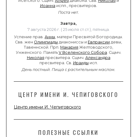
Исетского. Сщмч.
Алфея
диакона. Свв.
Николая
и
Иоанна
испп., пресвитеров.
Поста нет.
Завтра,
7 августа 2026 г. ( 25 июля ст.ст.), пятница.
Успение прав.
Анны
, матери Пресвятой Богородицы.
Свв. жен
Олимпиады
диакониссы и
Евпраксии
девы,
Тавеннской. Прп.
Макария
Желтоводского,
Унженского. Память
V Вселенского Собора
. Сщмч.
Николая
пресвитера. Сщмч.
Александра
пресвитера. Св.
Ираиды
исп.
День постный.
Пища с растительным маслом.
ЦЕНТР ИМЕНИ И. ЧЕПИГОВСКОГО
Центр имени И. Чепиговского
ПОЛЕЗНЫЕ ССЫЛКИ