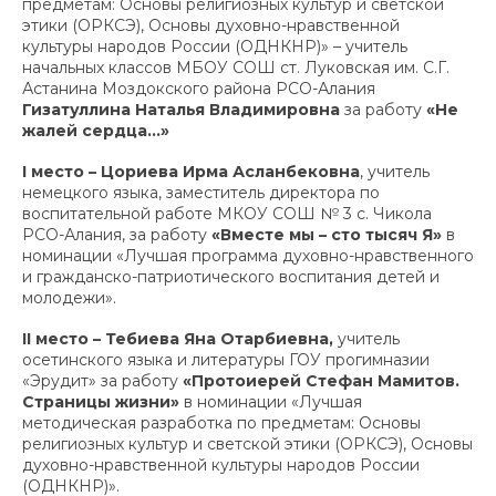
предметам: Основы религиозных культур и светской
этики (ОРКСЭ), Основы духовно-нравственной
культуры народов России (ОДНКНР)» – учитель
начальных классов МБОУ СОШ ст. Луковская им. С.Г.
Астанина Моздокского района РСО-Алания
Гизатуллина Наталья Владимировна
за работу
«Не
жалей сердца...»
I
место – Цориева Ирма Асланбековна
, учитель
немецкого языка, заместитель директора по
воспитательной работе МКОУ СОШ № 3 с. Чикола
РСО-Алания, за работу
«Вместе мы – сто тысяч Я»
в
номинации «Лучшая программа духовно-нравственного
и гражданско-патриотического воспитания детей и
молодежи».
II
место – Тебиева Яна Отарбиевна,
учитель
осетинского языка и литературы ГОУ прогимназии
«Эрудит» за работу
«Протоиерей Стефан Мамитов.
Страницы жизни»
в номинации «Лучшая
методическая разработка по предметам: Основы
религиозных культур и светской этики (ОРКСЭ), Основы
духовно-нравственной культуры народов России
(ОДНКНР)».