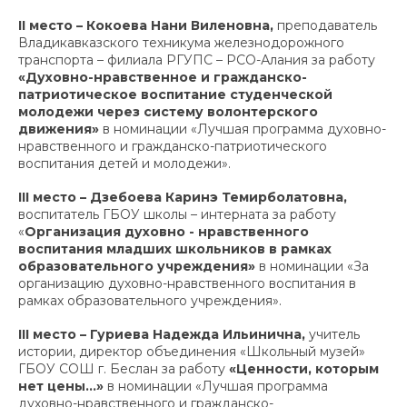
II
место – Кокоева Нани Виленовна,
преподаватель
Владикавказского техникума железнодорожного
транспорта – филиала РГУПС – РСО-Алания за работу
«Духовно-нравственное и гражданско-
патриотическое воспитание студенческой
молодежи через систему волонтерского
движения»
в номинации «Лучшая программа духовно-
нравственного и гражданско-патриотического
воспитания детей и молодежи».
III
место – Дзебоева Каринэ Темирболатовна,
воспитатель ГБОУ школы – интерната за работу
«
Организация духовно - нравственного
воспитания младших школьников в рамках
образовательного учреждения»
в номинации «За
организацию духовно-нравственного воспитания в
рамках образовательного учреждения».
III
место – Гуриева Надежда Ильинична,
учитель
истории, директор объединения «Школьный музей»
ГБОУ СОШ г. Беслан за работу
«Ценности, которым
нет цены...»
в номинации «Лучшая программа
духовно-нравственного и гражданско-