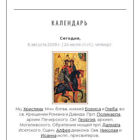
КАЛЕНДАРЬ
Сегодня,
6 августа 2026 г. ( 24 июля ст.ст.), четверг.
Мц.
Христины
. Мчч. блгвв. князей
Бориса
и
Глеба
, во
св. Крещении Романа и Давида. Прп.
Поликарпа
,
архим. Печерского. Свт.
Георгия
, архиеп.
Могилевского. Обретение мощей прп.
Далмата
Исетского. Сщмч.
Алфея
диакона. Свв.
Николая
и
Иоанна
испп., пресвитеров.