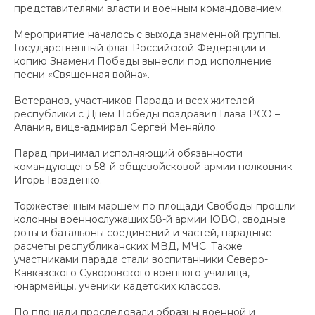
представителями власти и военным командованием.
Мероприятие началось с выхода знаменной группы.
Государственный флаг Российской Федерации и
копию Знамени Победы вынесли под исполнение
песни «Священная война».
Ветеранов, участников Парада и всех жителей
республики с Днем Победы поздравил Глава РСО –
Алания, вице-адмирал Сергей Меняйло.
Парад принимал исполняющий обязанности
командующего 58-й общевойсковой армии полковник
Игорь Гвозденко.
Торжественным маршем по площади Свободы прошли
колонны военнослужащих 58-й армии ЮВО, сводные
роты и батальоны соединений и частей, парадные
расчеты республиканских МВД, МЧС. Также
участниками парада стали воспитанники Северо-
Кавказского Суворовского военного училища,
юнармейцы, ученики кадетских классов.
По площади проследовали образцы военной и