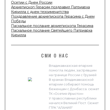
Осетии с Днем России
Архиепископ Герасим поздравил Патриарха
Кирилла с днем тезоименитства
Поздравление архиепископа Герасима с Днем
Победы
Пасхальное послание архиепископа Герасима
Пасхальное послание Святейшего Патриарха
Кирилла
СМИ О НАС
Владикавказская епархия
помогла людям, застрявшим
на границе России с Грузией
В храмах Владикавказской
епархии собирают помощь
беженцам с Донбасса. сюжет
ТК «Осетия-Ирыстон»
У православных республики
начался Великий Пост. Сюжет
ГТРК "АЛАНИЯ"