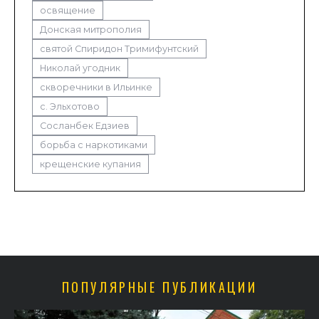
освящение
Донская митрополия
святой Спиридон Тримифунтский
Николай угодник
скворечники в Ильинке
с. Эльхотово
Сосланбек Едзиев
борьба с наркотиками
крещенские купания
ПОПУЛЯРНЫЕ ПУБЛИКАЦИИ