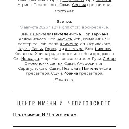
Угрина, Печерского. Сщмч.
Сергия
пресвитера.
Поста нет.
Завтра,
9 августа 2026 г. ( 27 июля ст.ст.), воскресенье.
Вмч. и целителя
Пантелеимона
. Прп.
Германа
Аляскинского. Прп.
Анфисы
исп., игумении и 90
сестер ее. Равноапп.
Климента
, еп. Охридского,
Наума
,
Саввы
,
Горазда
и
Ангеляра
. Блж.
Николая
Кочанова, Христа ради юродивого, Новгородского.
Свт.
Иоасафа
, митр. Московского и всея Руси.
Собор
Смоленских святых
. Сщмч.
Амвросия
, еп.
Сарапульского. Сщмч.
Платона
и
Пантелеимона
пресвитера. Сщмч.
Иоанна
пресвитера.
Поста нет.
ЦЕНТР ИМЕНИ И. ЧЕПИГОВСКОГО
Центр имени И. Чепиговского