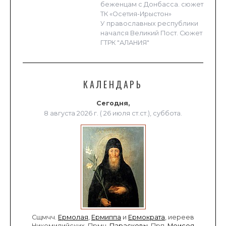
беженцам с Донбасса. сюжет
ТК «Осетия-Ирыстон»
У православных республики
начался Великий Пост. Сюжет
ГТРК "АЛАНИЯ"
КАЛЕНДАРЬ
Сегодня,
8 августа 2026 г. ( 26 июля ст.ст.), суббота.
Сщмчч.
Ермолая
,
Ермиппа
и
Ермократа
, иереев
Никомидийских. Прмц.
Параскевы
. Прп.
Моисея