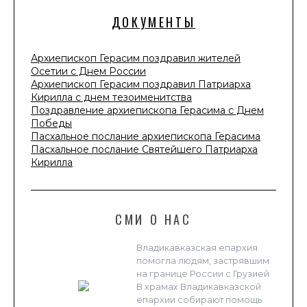
ДОКУМЕНТЫ
Архиепископ Герасим поздравил жителей
Осетии с Днем России
Архиепископ Герасим поздравил Патриарха
Кирилла с днем тезоименитства
Поздравление архиепископа Герасима с Днем
Победы
Пасхальное послание архиепископа Герасима
Пасхальное послание Святейшего Патриарха
Кирилла
СМИ О НАС
Владикавказская епархия
помогла людям, застрявшим
на границе России с Грузией
В храмах Владикавказской
епархии собирают помощь