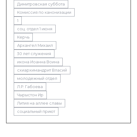
Димитровская суббота
Комиссия по канонизации
1
соц. отдел 1 июня
Керчь
Архангел Михаил
30 лет служения
икона Иоанна Воина
схиархимандрит Власий
молодежный отдел
Л.Р. Габоева
Чырыстон Ир
Лития на аллее славы
социальный приют