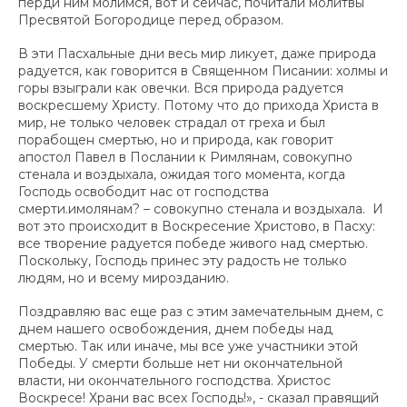
перди ним молимся, вот и сейчас, почитали молитвы
Пресвятой Богородице перед образом.
В эти Пасхальные дни весь мир ликует, даже природа
радуется, как говорится в Священном Писании: холмы и
горы взыграли как овечки. Вся природа радуется
воскресшему Христу. Потому что до прихода Христа в
мир, не только человек страдал от греха и был
порабощен смертью, но и природа, как говорит
апостол Павел в Послании к Римлянам, совокупно
стенала и воздыхала, ожидая того момента, когда
Господь освободит нас от господства
смерти.имолянам? – совокупно стенала и воздыхала. И
вот это происходит в Воскресение Христово, в Пасху:
все творение радуется победе живого над смертью.
Поскольку, Господь принес эту радость не только
людям, но и всему мирозданию.
Поздравляю вас еще раз с этим замечательным днем, с
днем нашего освобождения, днем победы над
смертью. Так или иначе, мы все уже участники этой
Победы. У смерти больше нет ни окончательной
власти, ни окончательного господства. Христос
Воскресе! Храни вас всех Господь!», - сказал правящий