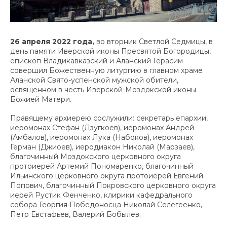
26 апреля 2022 года,
во вторник Светлой Седмицы, в
день памяти Иверской иконы Пресвятой Богородицы,
епископ Владикавказский и Аланский Герасим
совершил Божественную литургию в главном храме
Аланской Свято-успенской мужской обители,
освященном в честь Иверской-Моздокской иконы
Божией Матери.
Правящему архиерею сослужили: секретарь епархии,
иеромонах Стефан (Дзугкоев), иеромонах Андрей
(Амбалов), иеромонах Лука (Набоков), иеромонах
Герман (Джиоев), иеродиакон Николай (Марзаев),
благочинный Моздокского церковного округа
протоиерей Артемий Пономаренко, благочинный
Ильинского церковного округа протоиерей Евгений
Попович, благочинный Покровского церковного округа
иерей Рустик Фенченко, клирики кафедрального
собора Георгия Победоносца Николай Селегеенко,
Петр Евстафьев, Валерий Бобылев.