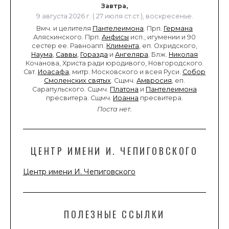
Завтра,
9 августа 2026 г. ( 27 июля ст.ст.), воскресенье.
Вмч. и целителя
Пантелеимона
. Прп.
Германа
Аляскинского. Прп.
Анфисы
исп., игумении и 90
сестер ее. Равноапп.
Климента
, еп. Охридского,
Наума
,
Саввы
,
Горазда
и
Ангеляра
. Блж.
Николая
Кочанова, Христа ради юродивого, Новгородского.
Свт.
Иоасафа
, митр. Московского и всея Руси.
Собор
Смоленских святых
. Сщмч.
Амвросия
, еп.
Сарапульского. Сщмч.
Платона
и
Пантелеимона
пресвитера. Сщмч.
Иоанна
пресвитера.
Поста нет.
ЦЕНТР ИМЕНИ И. ЧЕПИГОВСКОГО
Центр имени И. Чепиговского
ПОЛЕЗНЫЕ ССЫЛКИ