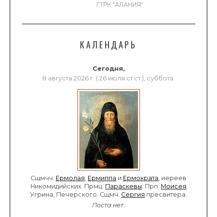
ГТРК "АЛАНИЯ"
КАЛЕНДАРЬ
Сегодня,
8 августа 2026 г. ( 26 июля ст.ст.), суббота.
Сщмчч.
Ермолая
,
Ермиппа
и
Ермократа
, иереев
Никомидийских. Прмц.
Параскевы
. Прп.
Моисея
Угрина, Печерского. Сщмч.
Сергия
пресвитера.
Поста нет.