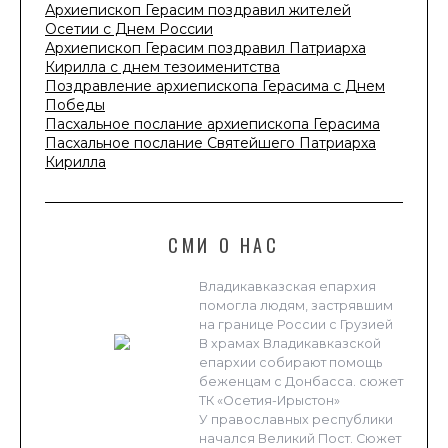
Архиепископ Герасим поздравил жителей
Осетии с Днем России
Архиепископ Герасим поздравил Патриарха
Кирилла с днем тезоименитства
Поздравление архиепископа Герасима с Днем
Победы
Пасхальное послание архиепископа Герасима
Пасхальное послание Святейшего Патриарха
Кирилла
СМИ О НАС
Владикавказская епархия
помогла людям, застрявшим
на границе России с Грузией
В храмах Владикавказской
епархии собирают помощь
беженцам с Донбасса. сюжет
ТК «Осетия-Ирыстон»
У православных республики
начался Великий Пост. Сюжет