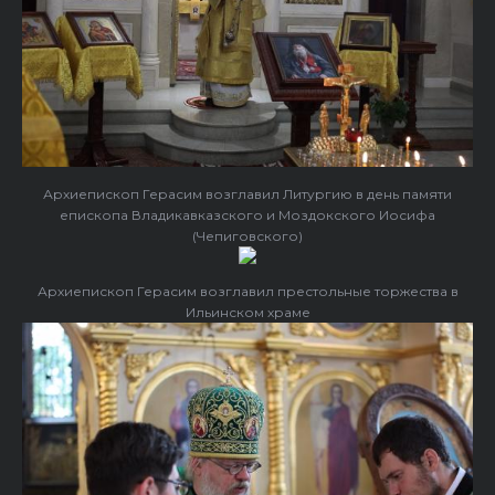
Архиепископ Герасим возглавил Литургию в день памяти
епископа Владикавказского и Моздокского Иосифа
(Чепиговского)
Архиепископ Герасим возглавил престольные торжества в
Ильинском храме