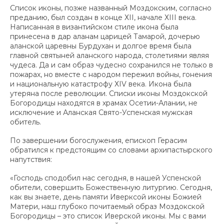
Список иконы, позже названный Моздокским, согласно
преданию, был создан в конце ХII, начале ХIII века.
Написанная в византийском стиле икона была
принесена в дар аланам царицей Тамарой, дочерью
аланской царевны Бурдухан и долгое время была
главной святыней аланского народа, столетиями являя
чудеса. Да и сам образ чудесно сохранился не только в
пожарах, но вместе с народом пережил войны, гонения
и национальную катастрофу ХIV века. Икона была
утеряна после революции. Списки иконы Моздокской
Богородицы находятся в храмах Осетии-Алании, не
исключение и Аланская Свято-Успенская мужская
обитель.
По завершении богослужения, епископ Герасим
обратился к предстоящим со словами архипастырского
напутствия:
«Господь сподобил нас сегодня, в нашей Успенской
обители, совершить Божественную литургию. Сегодня,
как вы знаете, день памяти Иверксой иконы Божией
Матери, наш глубоко почитаемый образ Моздокской
Богородицы – это список Иверской иконы. Мы с вами