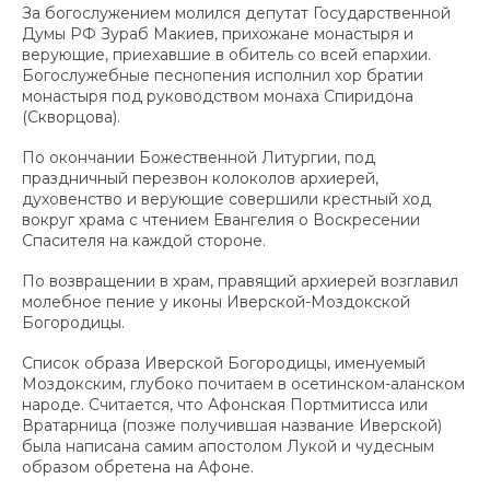
За богослужением молился депутат Государственной
Думы РФ Зураб Макиев, прихожане монастыря и
верующие, приехавшие в обитель со всей епархии.
Богослужебные песнопения исполнил хор братии
монастыря под руководством монаха Спиридона
(Скворцова).
По окончании Божественной Литургии, под
праздничный перезвон колоколов архиерей,
духовенство и верующие совершили крестный ход
вокруг храма с чтением Евангелия о Воскресении
Спасителя на каждой стороне.
По возвращении в храм, правящий архиерей возглавил
молебное пение у иконы Иверской-Моздокской
Богородицы.
Список образа Иверской Богородицы, именуемый
Моздокским, глубоко почитаем в осетинском-аланском
народе. Считается, что Афонская Портмитисса или
Вратарница (позже получившая название Иверской)
была написана самим апостолом Лукой и чудесным
образом обретена на Афоне.