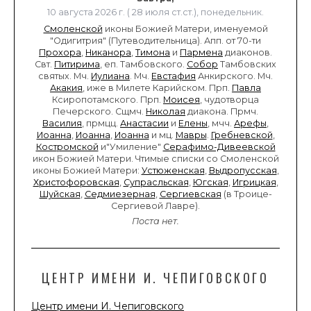
10 августа 2026 г. ( 28 июля ст.ст.), понедельник.
Смоленской
иконы Божией Матери, именуемой
"Одигитрия" (Путеводительница). Апп. от 70-ти
Прохора
,
Никанора
,
Тимона
и
Пармена
диаконов.
Свт.
Питирима
, еп. Тамбовского.
Собор
Тамбовских
святых. Мч.
Иулиана
. Мч.
Евстафия
Анкирского. Мч.
Акакия
, иже в Милете Карийском. Прп.
Павла
Ксиропотамского. Прп.
Моисея
, чудотворца
Печерского. Сщмч.
Николая
диакона. Прмч.
Василия
, прмцц.
Анастасии
и
Елены
, мчч.
Арефы
,
Иоанна
,
Иоанна
,
Иоанна
и мц.
Мавры
.
Гребневской
,
Костромской
и"Умиление"
Серафимо-Дивеевской
икон Божией Матери. Чтимые списки со Смоленской
иконы Божией Матери:
Устюженская
,
Выдропусская
,
Христофоровская
,
Супрасльская
,
Югская
,
Игрицкая
,
Шуйская
,
Седмиезерная
,
Сергиевская
(в Троице-
Сергиевой Лавре).
Поста нет.
ЦЕНТР ИМЕНИ И. ЧЕПИГОВСКОГО
Центр имени И. Чепиговского