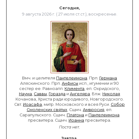
Сегодня,
9 августа 2026 г. ( 27 июля ст.ст.), воскресенье.
Вмч. и целителя
Пантелеимона
. Прп.
Германа
Аляскинского. Прп.
Анфисы
исп., игумении и 90
сестер ее. Равноапп.
Климента
, еп. Охридского,
Наума
,
Саввы
,
Горазда
и
Ангеляра
. Блж.
Николая
Кочанова, Христа ради юродивого, Новгородского.
Свт.
Иоасафа
, митр. Московского и всея Руси.
Собор
Смоленских святых
. Сщмч.
Амвросия
, еп.
Сарапульского. Сщмч.
Платона
и
Пантелеимона
пресвитера. Сщмч.
Иоанна
пресвитера.
Поста нет.
Завтра,