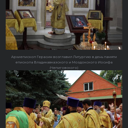
Архиепископ Герасим возглавил Литургию в день памяти
епископа Владикавказского и Моздокского Иосифа
(Чепиговского)