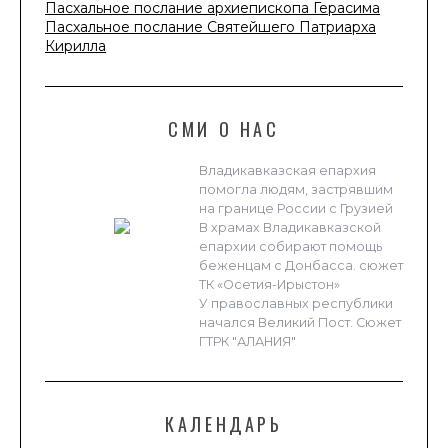
Пасхальное послание архиепископа Герасима
Пасхальное послание Святейшего Патриарха
Кирилла
СМИ О НАС
Владикавказская епархия
помогла людям, застрявшим
на границе России с Грузией
В храмах Владикавказской
епархии собирают помощь
беженцам с Донбасса. сюжет
ТК «Осетия-Ирыстон»
У православных республики
начался Великий Пост. Сюжет
ГТРК "АЛАНИЯ"
КАЛЕНДАРЬ