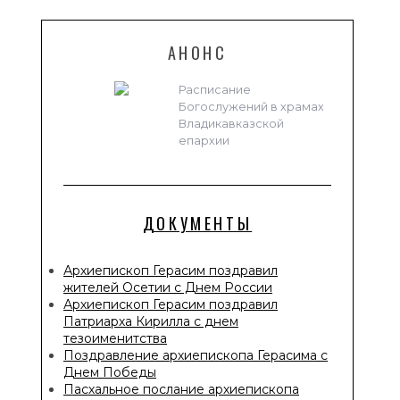
АНОНС
Расписание
Богослужений в храмах
Владикавказской
епархии
ДОКУМЕНТЫ
Архиепископ Герасим поздравил
жителей Осетии с Днем России
Архиепископ Герасим поздравил
Патриарха Кирилла с днем
тезоименитства
Поздравление архиепископа Герасима с
Днем Победы
Пасхальное послание архиепископа