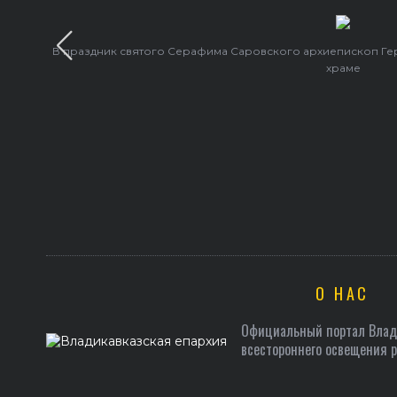
В праздник святого Серафима Саровского архиепископ Г
храме
О НАС
Официальный портал Влади
всестороннего освещения 