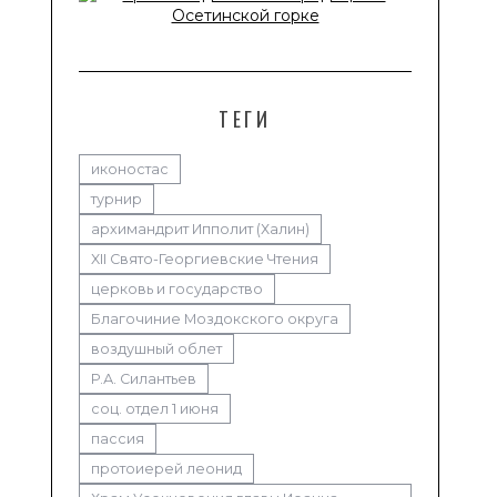
ТЕГИ
иконостас
турнир
архимандрит Ипполит (Халин)
XII Свято-Георгиевские Чтения
церковь и государство
Благочиние Моздокского округа
воздушный облет
Р.А. Силантьев
соц. отдел 1 июня
пассия
протоиерей леонид