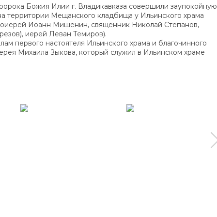
 пророка Божия Илии г. Владикавказа совершили заупокойную
на территории Мещанского кладбища у Ильинского храма
отоиерей Иоанн Мишенин, священник Николай Степанов,
езов), иерей Леван Темиров).
лам первого настоятеля Ильинского храма и благочинного
ерея Михаила Зыкова, который служил в Ильинском храме