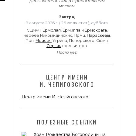
День постный.
Пища с растительным
маслом.
Завтра,
8 августа 2026 г. ( 26 июля ст.ст.), суббота.
Сщмчч.
Ермолая
,
Ермиппа
и
Ермократа
,
иереев Никомидийских. Прмц.
Параскевы
.
Прп.
Моисея
Угрина, Печерского. Сщмч.
Сергия
пресвитера.
Поста нет.
ЦЕНТР ИМЕНИ
И. ЧЕПИГОВСКОГО
Центр имени И. Чепиговского
ПОЛЕЗНЫЕ ССЫЛКИ