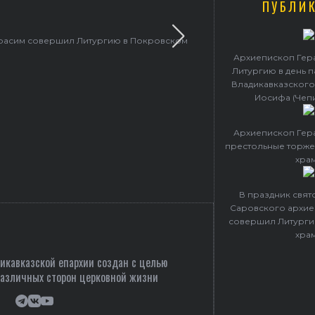
ПУБЛИ
ерасим совершил Литургию в Покровском
Архиепископ Гер
Литургию в день 
Владикавказского
Иосифа (Чеп
Архиепископ Гер
престольные торже
хра
В праздник свя
Саровского архие
совершил Литурги
хра
кавказской епархии создан c целью
различных сторон церковной жизни