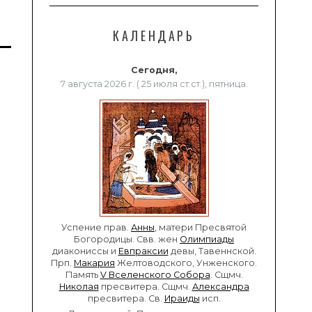
КАЛЕНДАРЬ
Сегодня,
7 августа 2026 г. ( 25 июля ст.ст.), пятница.
Успение прав.
Анны
, матери Пресвятой
Богородицы. Свв. жен
Олимпиады
диакониссы и
Евпраксии
девы, Тавеннской.
Прп.
Макария
Желтоводского, Унженского.
Память
V Вселенского Собора
. Сщмч.
Николая
пресвитера. Сщмч.
Александра
пресвитера. Св.
Ираиды
исп.