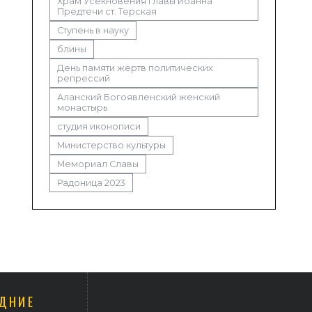
Храм Усекновения главы Иоанна
Предтечи ст. Терская
Ступень в науку
блины
День памяти жертв политических
репрессий
Аланский Богоявленский женский
монастырь
студия иконописи
Министерство культуры
Мемориал Славы
Радоница 2023
ДНИЕ