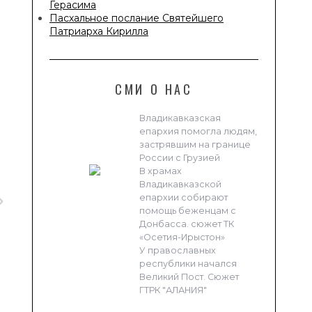
Герасима
Пасхальное послание Святейшего
Патриарха Кирилла
СМИ О НАС
Владикавказская
епархия помогла людям,
застрявшим на границе
России с Грузией
В храмах
Владикавказской
епархии собирают
помощь беженцам с
Донбасса. сюжет ТК
«Осетия-Ирыстон»
У православных
республики начался
Великий Пост. Сюжет
ГТРК "АЛАНИЯ"