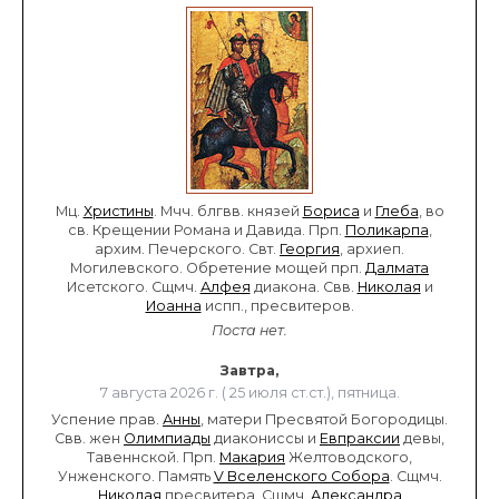
Мц.
Христины
. Мчч. блгвв. князей
Бориса
и
Глеба
, во
св. Крещении Романа и Давида. Прп.
Поликарпа
,
архим. Печерского. Свт.
Георгия
, архиеп.
Могилевского. Обретение мощей прп.
Далмата
Исетского. Сщмч.
Алфея
диакона. Свв.
Николая
и
Иоанна
испп., пресвитеров.
Поста нет.
Завтра,
7 августа 2026 г. ( 25 июля ст.ст.), пятница.
Успение прав.
Анны
, матери Пресвятой Богородицы.
Свв. жен
Олимпиады
диакониссы и
Евпраксии
девы,
Тавеннской. Прп.
Макария
Желтоводского,
Унженского. Память
V Вселенского Собора
. Сщмч.
Николая
пресвитера. Сщмч.
Александра