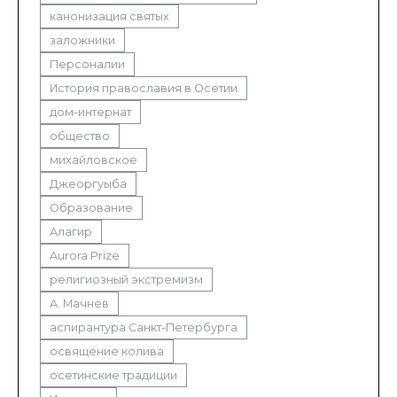
канонизация святых
заложники
Персоналии
История православия в Осетии
дом-интернат
общество
михайловское
Джеоргуыба
Образование
Алагир
Aurora Prize
религиозный экстремизм
А. Мачнев
аспирантура Санкт-Петербурга
освящение колива
осетинские традиции