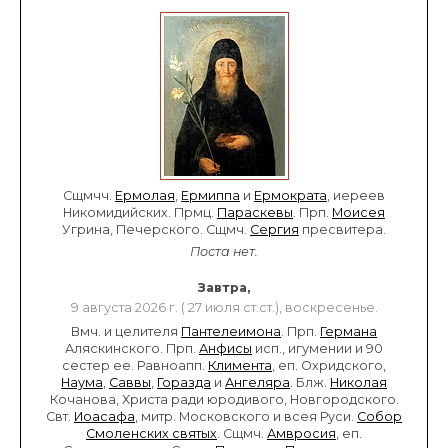
Сщмчч.
Ермолая
,
Ермиппа
и
Ермократа
, иереев
Никомидийских. Прмц.
Параскевы
. Прп.
Моисея
Угрина, Печерского. Сщмч.
Сергия
пресвитера.
Поста нет.
Завтра,
9 августа 2026 г. ( 27 июля ст.ст.), воскресенье.
Вмч. и целителя
Пантелеимона
. Прп.
Германа
Аляскинского. Прп.
Анфисы
исп., игумении и 90
сестер ее. Равноапп.
Климента
, еп. Охридского,
Наума
,
Саввы
,
Горазда
и
Ангеляра
. Блж.
Николая
Кочанова, Христа ради юродивого, Новгородского.
Свт.
Иоасафа
, митр. Московского и всея Руси.
Собор
Смоленских святых
. Сщмч.
Амвросия
, еп.