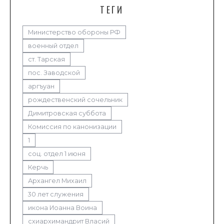
ТЕГИ
Министерство обороны РФ
военный отдел
ст. Тарская
пос. Заводской
аргъуан
рождественский сочельник
Димитровская суббота
Комиссия по канонизации
1
соц. отдел 1 июня
Керчь
Архангел Михаил
30 лет служения
икона Иоанна Воина
схиархимандрит Власий