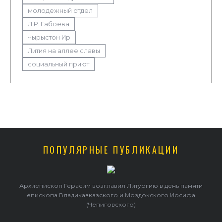
молодежный отдел
Л.Р. Габоева
Чырыстон Ир
Лития на аллее славы
социальный приют
ПОПУЛЯРНЫЕ ПУБЛИКАЦИИ
Архиепископ Герасим возглавил Литургию в день памяти
епископа Владикавказского и Моздокского Иосифа
(Чепиговского)