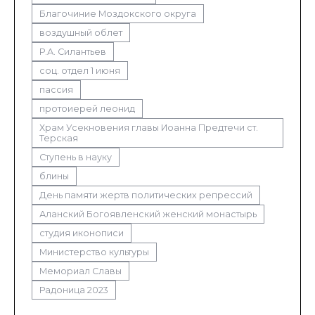
Благочиние Моздокского округа
воздушный облет
Р.А. Силантьев
соц. отдел 1 июня
пассия
протоиерей леонид
Храм Усекновения главы Иоанна Предтечи ст.
Терская
Ступень в науку
блины
День памяти жертв политических репрессий
Аланский Богоявленский женский монастырь
студия иконописи
Министерство культуры
Мемориал Славы
Радоница 2023