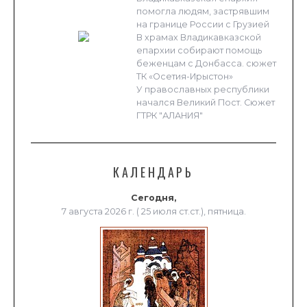
помогла людям, застрявшим
на границе России с Грузией
В храмах Владикавказской
епархии собирают помощь
беженцам с Донбасса. сюжет
ТК «Осетия-Ирыстон»
У православных республики
начался Великий Пост. Сюжет
ГТРК "АЛАНИЯ"
КАЛЕНДАРЬ
Сегодня,
7 августа 2026 г. ( 25 июля ст.ст.), пятница.