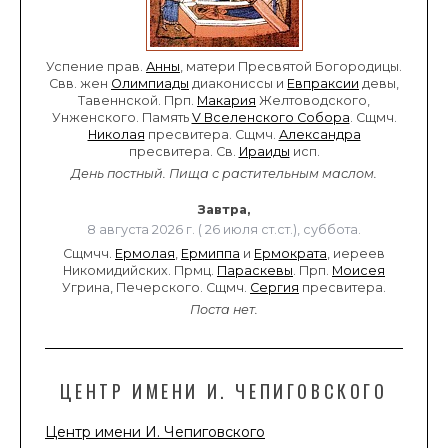
Успение прав.
Анны
, матери Пресвятой Богородицы.
Свв. жен
Олимпиады
диакониссы и
Евпраксии
девы,
Тавеннской. Прп.
Макария
Желтоводского,
Унженского. Память
V Вселенского Собора
. Сщмч.
Николая
пресвитера. Сщмч.
Александра
пресвитера. Св.
Ираиды
исп.
День постный.
Пища с растительным маслом.
Завтра,
8 августа 2026 г. ( 26 июля ст.ст.), суббота.
Сщмчч.
Ермолая
,
Ермиппа
и
Ермократа
, иереев
Никомидийских. Прмц.
Параскевы
. Прп.
Моисея
Угрина, Печерского. Сщмч.
Сергия
пресвитера.
Поста нет.
ЦЕНТР ИМЕНИ И. ЧЕПИГОВСКОГО
Центр имени И. Чепиговского