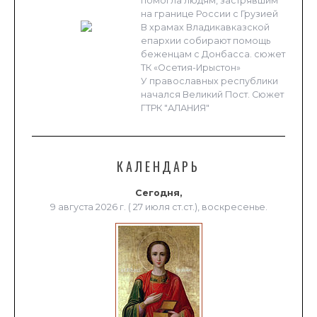
помогла людям, застрявшим
на границе России с Грузией
В храмах Владикавказской
епархии собирают помощь
беженцам с Донбасса. сюжет
ТК «Осетия-Ирыстон»
У православных республики
начался Великий Пост. Сюжет
ГТРК "АЛАНИЯ"
КАЛЕНДАРЬ
Сегодня,
9 августа 2026 г. ( 27 июля ст.ст.), воскресенье.