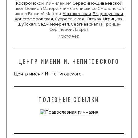
Костромской
и"Умиление"
Серафимо-Дивеевской
икон Божией Матери. Чтимые списки со Смоленской
иконы Божией Матери:
Устюженская
,
Выдропусская
,
Христофоровская
,
Супрасльская
,
Югская
,
Игрицкая
,
Шуйская
,
Седмиезерная
,
Сергиевская
(в Троице-
Сергиевой Лавре).
Поста нет.
ЦЕНТР ИМЕНИ И. ЧЕПИГОВСКОГО
Центр имени И. Чепиговского
ПОЛЕЗНЫЕ ССЫЛКИ