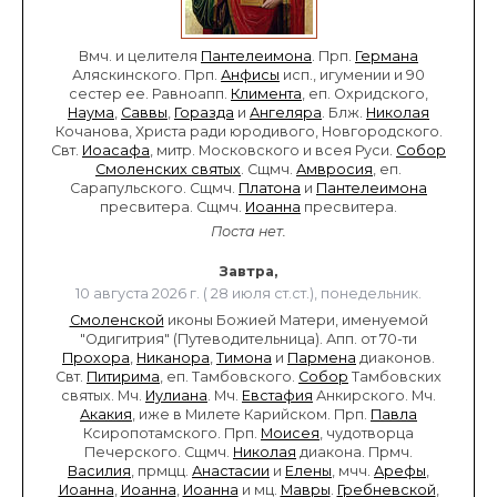
Вмч. и целителя
Пантелеимона
. Прп.
Германа
Аляскинского. Прп.
Анфисы
исп., игумении и 90
сестер ее. Равноапп.
Климента
, еп. Охридского,
Наума
,
Саввы
,
Горазда
и
Ангеляра
. Блж.
Николая
Кочанова, Христа ради юродивого, Новгородского.
Свт.
Иоасафа
, митр. Московского и всея Руси.
Собор
Смоленских святых
. Сщмч.
Амвросия
, еп.
Сарапульского. Сщмч.
Платона
и
Пантелеимона
пресвитера. Сщмч.
Иоанна
пресвитера.
Поста нет.
Завтра,
10 августа 2026 г. ( 28 июля ст.ст.), понедельник.
Смоленской
иконы Божией Матери, именуемой
"Одигитрия" (Путеводительница). Апп. от 70-ти
Прохора
,
Никанора
,
Тимона
и
Пармена
диаконов.
Свт.
Питирима
, еп. Тамбовского.
Собор
Тамбовских
святых. Мч.
Иулиана
. Мч.
Евстафия
Анкирского. Мч.
Акакия
, иже в Милете Карийском. Прп.
Павла
Ксиропотамского. Прп.
Моисея
, чудотворца
Печерского. Сщмч.
Николая
диакона. Прмч.
Василия
, прмцц.
Анастасии
и
Елены
, мчч.
Арефы
,
Иоанна
,
Иоанна
,
Иоанна
и мц.
Мавры
.
Гребневской
,