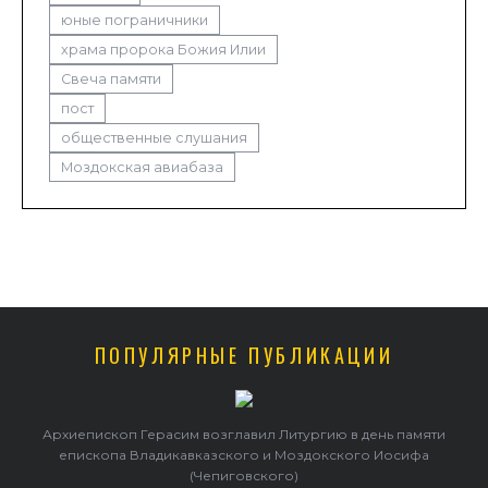
юные пограничники
храма пророка Божия Илии
Свеча памяти
пост
общественные слушания
Моздокская авиабаза
ПОПУЛЯРНЫЕ ПУБЛИКАЦИИ
Архиепископ Герасим возглавил Литургию в день памяти
епископа Владикавказского и Моздокского Иосифа
(Чепиговского)