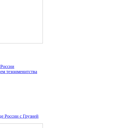
 России
ем тезоименитства
це России с Грузией