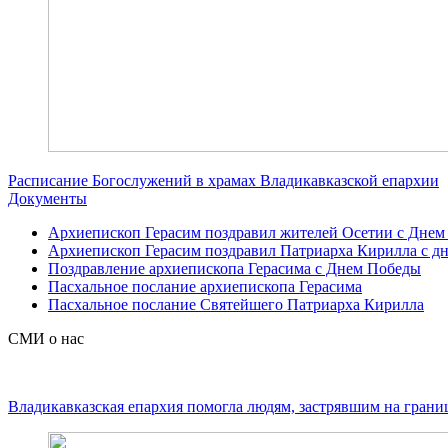
Расписание Богослужений в храмах Владикавказской епархии
Документы
Архиепископ Герасим поздравил жителей Осетии с Днем
Архиепископ Герасим поздравил Патриарха Кирилла с дн
Поздравление архиепископа Герасима с Днем Победы
Пасхальное послание архиепископа Герасима
Пасхальное послание Святейшего Патриарха Кирилла
СМИ о нас
Владикавказская епархия помогла людям, застрявшим на грани