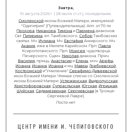
Завтра,
10 августа 2026 г. ( 28 июля ст.ст.), понедельник.
Смоленской
иконы Божией Матери, именуемой
"Одигитрия" (Путеводительница). Апп. от 70-ти
Прохора
,
Никанора
,
Тимона
и
Пармена
диаконов.
Свт.
Питирима
, еп. Тамбовского.
Собор
Тамбовских
святых. Мч.
Иулиана
. Мч.
Евстафия
Анкирского. Мч.
Акакия
, иже в Милете Карийском. Прп.
Павла
Ксиропотамского. Прп.
Моисея
, чудотворца
Печерского. Сщмч.
Николая
диакона. Прмч.
Василия
, прмцц.
Анастасии
и
Елены
, мчч.
Арефы
,
Иоанна
,
Иоанна
,
Иоанна
и мц.
Мавры
.
Гребневской
,
Костромской
и"Умиление"
Серафимо-Дивеевской
икон Божией Матери. Чтимые списки со Смоленской
иконы Божией Матери:
Устюженская
,
Выдропусская
,
Христофоровская
,
Супрасльская
,
Югская
,
Игрицкая
,
Шуйская
,
Седмиезерная
,
Сергиевская
(в Троице-
Сергиевой Лавре).
Поста нет.
ЦЕНТР ИМЕНИ И. ЧЕПИГОВСКОГО