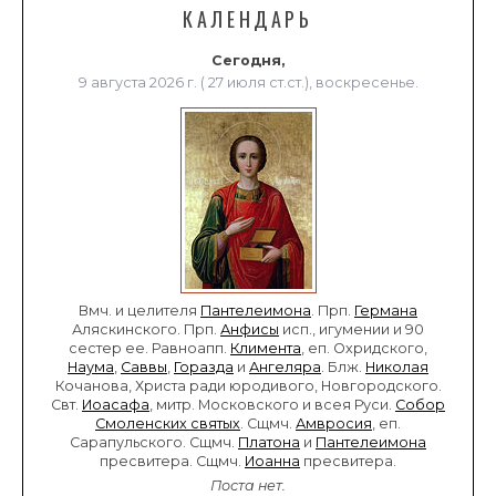
КАЛЕНДАРЬ
Сегодня,
9 августа 2026 г. ( 27 июля ст.ст.), воскресенье.
Вмч. и целителя
Пантелеимона
. Прп.
Германа
Аляскинского. Прп.
Анфисы
исп., игумении и 90
сестер ее. Равноапп.
Климента
, еп. Охридского,
Наума
,
Саввы
,
Горазда
и
Ангеляра
. Блж.
Николая
Кочанова, Христа ради юродивого, Новгородского.
Свт.
Иоасафа
, митр. Московского и всея Руси.
Собор
Смоленских святых
. Сщмч.
Амвросия
, еп.
Сарапульского. Сщмч.
Платона
и
Пантелеимона
пресвитера. Сщмч.
Иоанна
пресвитера.
Поста нет.