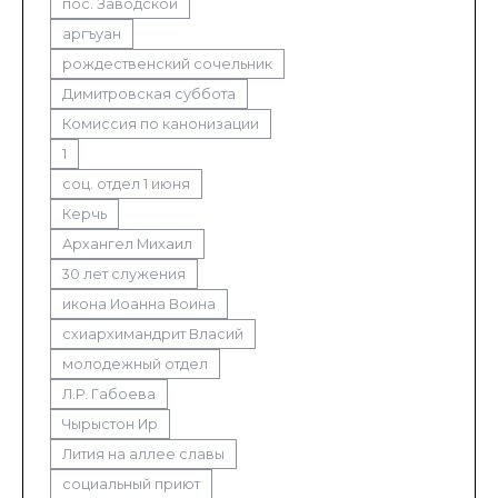
пос. Заводской
аргъуан
рождественский сочельник
Димитровская суббота
Комиссия по канонизации
1
соц. отдел 1 июня
Керчь
Архангел Михаил
30 лет служения
икона Иоанна Воина
схиархимандрит Власий
молодежный отдел
Л.Р. Габоева
Чырыстон Ир
Лития на аллее славы
социальный приют