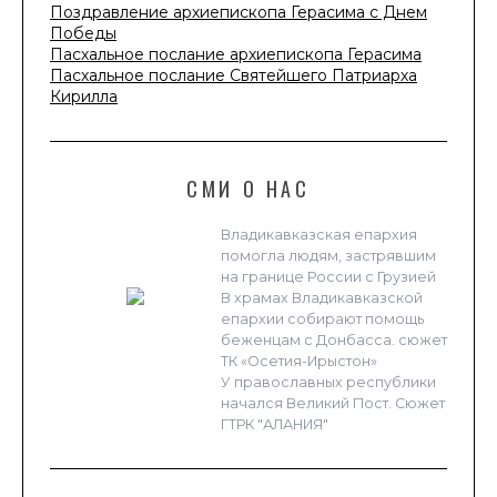
Поздравление архиепископа Герасима с Днем
Победы
Пасхальное послание архиепископа Герасима
Пасхальное послание Святейшего Патриарха
Кирилла
СМИ О НАС
Владикавказская епархия
помогла людям, застрявшим
на границе России с Грузией
В храмах Владикавказской
епархии собирают помощь
беженцам с Донбасса. сюжет
ТК «Осетия-Ирыстон»
У православных республики
начался Великий Пост. Сюжет
ГТРК "АЛАНИЯ"