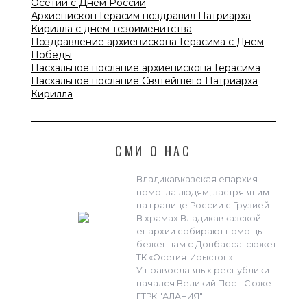
Осетии с Днем России
Архиепископ Герасим поздравил Патриарха
Кирилла с днем тезоименитства
Поздравление архиепископа Герасима с Днем
Победы
Пасхальное послание архиепископа Герасима
Пасхальное послание Святейшего Патриарха
Кирилла
СМИ О НАС
Владикавказская епархия
помогла людям, застрявшим
на границе России с Грузией
В храмах Владикавказской
епархии собирают помощь
беженцам с Донбасса. сюжет
ТК «Осетия-Ирыстон»
У православных республики
начался Великий Пост. Сюжет
ГТРК "АЛАНИЯ"