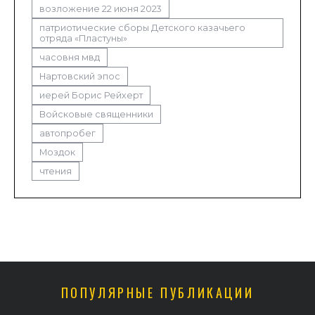
возложение 22 июня 2023
патриотические сборы Детского казачьего
отряда «Пластуны»
часовня мвд
Нартовский эпос
иерей Борис Рейхерт
Войсковые священники
автопробег
Моздок
чтения
ПОПУЛЯРНЫЕ ПУБЛИКАЦИИ