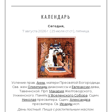
КАЛЕНДАРЬ
Сегодня,
7 августа 2026 г. ( 25 июля ст.ст.), пятница.
Успение прав.
Анны
, матери Пресвятой Богородицы.
Свв. жен
Олимпиады
диакониссы и
Евпраксии
девы,
Тавеннской. Прп.
Макария
Желтоводского,
Унженского. Память
V Вселенского Собора
. Сщмч.
Николая
пресвитера. Сщмч.
Александра
пресвитера. Св.
Ираиды
исп.
День постный.
Пища с растительным маслом.