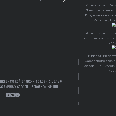
Архиепископ Гер
Литургию в день 
Владикавказского
Иосифа (Чеп
Архиепископ Гер
престольные торже
хра
В праздник свя
Саровского архие
совершил Литурги
хра
кавказской епархии создан c целью
различных сторон церковной жизни