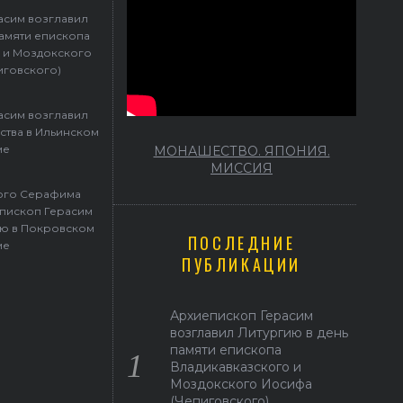
храме
асим возглавил
памяти епископа
 и Моздокского
иговского)
асим возглавил
ства в Ильинском
ме
МОНАШЕСТВО. ЯПОНИЯ.
МИССИЯ
того Серафима
пископ Герасим
ю в Покровском
ПОСЛЕДНИЕ
ме
ПУБЛИКАЦИИ
Архиепископ Герасим
возглавил Литургию в день
памяти епископа
Владикавказского и
Моздокского Иосифа
(Чепиговского)