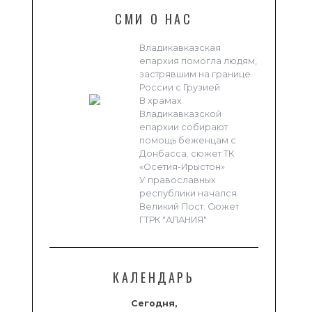
СМИ О НАС
Владикавказская
епархия помогла людям,
застрявшим на границе
России с Грузией
В храмах
Владикавказской
епархии собирают
помощь беженцам с
Донбасса. сюжет ТК
«Осетия-Ирыстон»
У православных
республики начался
Великий Пост. Сюжет
ГТРК "АЛАНИЯ"
КАЛЕНДАРЬ
Сегодня,