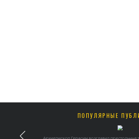
ПОПУЛЯРНЫЕ ПУБЛ
рхиепископ Герасим возглавил престольные торжества в Ильинском