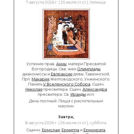
7 августа 2026 г. ( 25 июля ст.ст.), пятница.
Успение прав.
Анны
, матери Пресвятой
Богородицы. Свв. жен
Олимпиады
диакониссы и
Евпраксии
девы, Тавеннской.
Прп.
Макария
Желтоводского, Унженского.
Память
V Вселенского Собора
. Сщмч.
Николая
пресвитера. Сщмч.
Александра
пресвитера. Св.
Ираиды
исп.
День постный.
Пища с растительным
маслом.
Завтра,
8 августа 2026 г. ( 26 июля ст.ст.), суббота.
Сщмчч.
Ермолая
,
Ермиппа
и
Ермократа
,