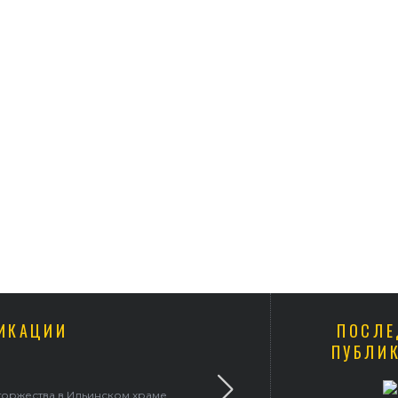
ИКАЦИИ
ПОСЛЕ
ПУБЛИ
 храме
В праздник святого Серафима Саровского арх