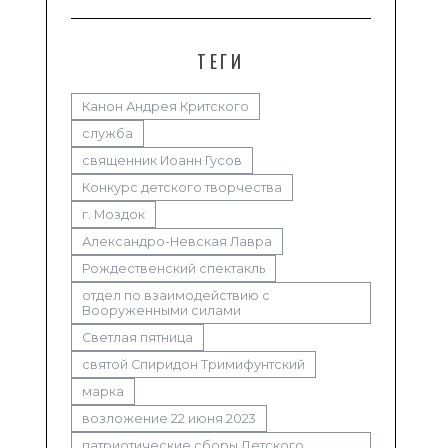
ТЕГИ
Канон Андрея Критского
служба
священник Иоанн Гусов
Конкурс детского творчества
г. Моздок
Александро-Невская Лавра
Рождественский спектакль
отдел по взаимодействию с
Вооруженными силами
Светлая пятница
святой Спиридон Тримифунтский
марка
возложение 22 июня 2023
патриотические сборы Детского