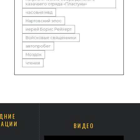
казачьего отряда «Пластуны»
часовня мвд
Нартовский эпос
иерей Борис Рейхерт
Войсковые священники
автопробег
Моздок
чтения
ДНИЕ
КАЦИИ
ВИДЕО
иепископ Герасим совершил Литургию в Покровском