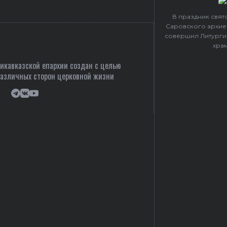
В праздник свя
Саровского архие
совершил Литурги
хра
кавказской епархии создан c целью
различных сторон церковной жизни