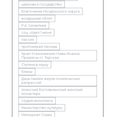
церковь и государство
Благочиние Моздокского округа
воздушный облет
Р.А. Силантьев
соц. отдел 1 июня
пассия
протоиерей леонид
Храм Усекновения главы Иоанна
Предтечи ст. Терская
Ступень в науку
блины
День памяти жертв политических
репрессий
Аланский Богоявленский женский
монастырь
студия иконописи
Министерство культуры
Мемориал Славы