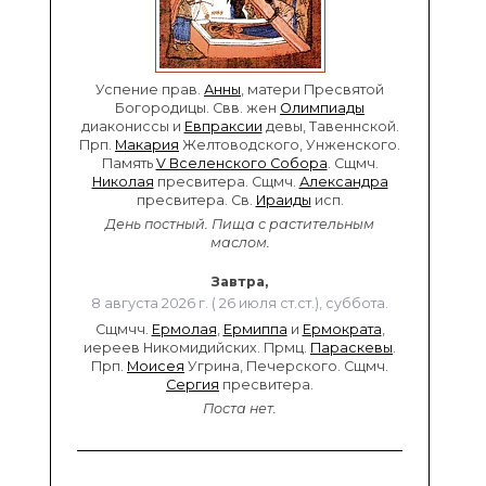
Успение прав.
Анны
, матери Пресвятой
Богородицы. Свв. жен
Олимпиады
диакониссы и
Евпраксии
девы, Тавеннской.
Прп.
Макария
Желтоводского, Унженского.
Память
V Вселенского Собора
. Сщмч.
Николая
пресвитера. Сщмч.
Александра
пресвитера. Св.
Ираиды
исп.
День постный.
Пища с растительным
маслом.
Завтра,
8 августа 2026 г. ( 26 июля ст.ст.), суббота.
Сщмчч.
Ермолая
,
Ермиппа
и
Ермократа
,
иереев Никомидийских. Прмц.
Параскевы
.
Прп.
Моисея
Угрина, Печерского. Сщмч.
Сергия
пресвитера.
Поста нет.