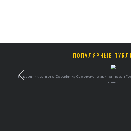
ПОПУЛЯРНЫЕ ПУБЛ
В праздник святого Серафима Саровского архиепископ Г
храме