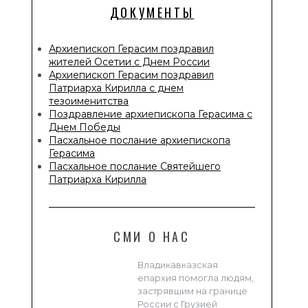
ДОКУМЕНТЫ
Архиепископ Герасим поздравил
жителей Осетии с Днем России
Архиепископ Герасим поздравил
Патриарха Кирилла с днем
тезоименитства
Поздравление архиепископа Герасима с
Днем Победы
Пасхальное послание архиепископа
Герасима
Пасхальное послание Святейшего
Патриарха Кирилла
СМИ О НАС
Владикавказская
епархия помогла людям,
застрявшим на границе
России с Грузией