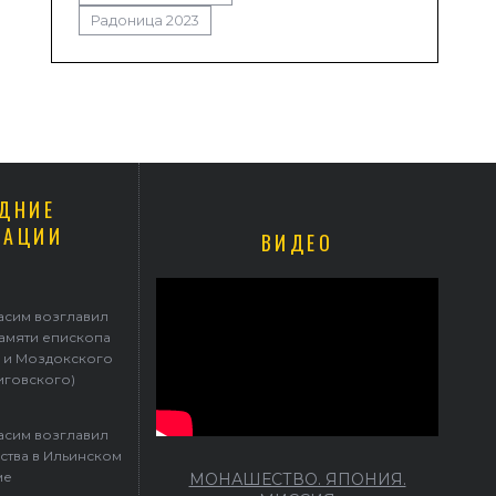
Радоница 2023
ДНИЕ
КАЦИИ
ВИДЕО
асим возглавил
памяти епископа
 и Моздокского
иговского)
асим возглавил
ства в Ильинском
ме
МОНАШЕСТВО. ЯПОНИЯ.