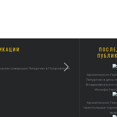
ИКАЦИИ
ПОСЛЕ
ПУБЛИ
ерасим совершил Литургию в Покровском
Архиепископ Гер
Литургию в день 
Владикавказского
Иосифа (Чеп
Архиепископ Гер
престольные торже
хра