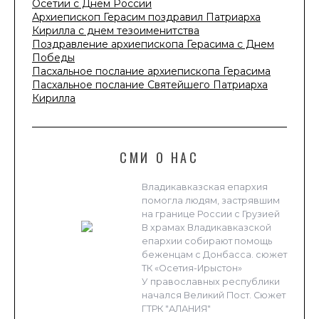
Осетии с Днем России
Архиепископ Герасим поздравил Патриарха
Кирилла с днем тезоименитства
Поздравление архиепископа Герасима с Днем
Победы
Пасхальное послание архиепископа Герасима
Пасхальное послание Святейшего Патриарха
Кирилла
СМИ О НАС
Владикавказская епархия
помогла людям, застрявшим
на границе России с Грузией
В храмах Владикавказской
епархии собирают помощь
беженцам с Донбасса. сюжет
ТК «Осетия-Ирыстон»
У православных республики
начался Великий Пост. Сюжет
ГТРК "АЛАНИЯ"