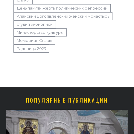
блины
День памяти жертв политических репрессий
Аланский Богоявленский женский монастырь
студия иконописи
Министерство культуры
Мемориал Славы
Радоница 2023
ПОПУЛЯРНЫЕ ПУБЛИКАЦИИ