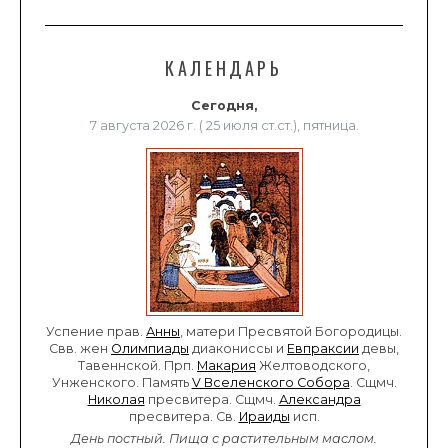
КАЛЕНДАРЬ
Сегодня,
7 августа 2026 г. ( 25 июля ст.ст.), пятница.
Успение прав.
Анны
, матери Пресвятой Богородицы.
Свв. жен
Олимпиады
диакониссы и
Евпраксии
девы,
Тавеннской. Прп.
Макария
Желтоводского,
Унженского. Память
V Вселенского Собора
. Сщмч.
Николая
пресвитера. Сщмч.
Александра
пресвитера. Св.
Ираиды
исп.
День постный.
Пища с растительным маслом.