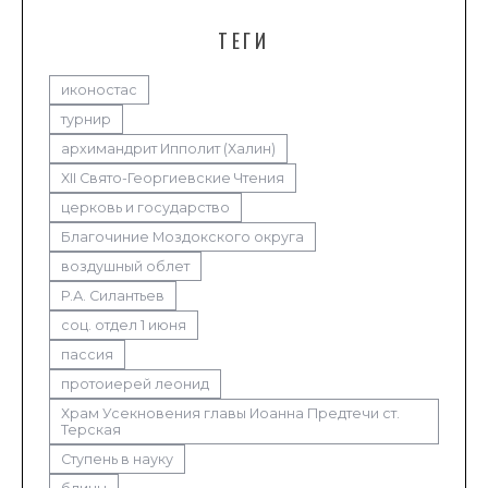
ТЕГИ
иконостас
турнир
архимандрит Ипполит (Халин)
XII Свято-Георгиевские Чтения
церковь и государство
Благочиние Моздокского округа
воздушный облет
Р.А. Силантьев
соц. отдел 1 июня
пассия
протоиерей леонид
Храм Усекновения главы Иоанна Предтечи ст.
Терская
Ступень в науку