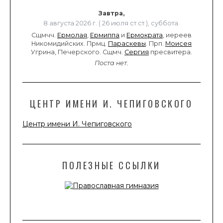
Завтра,
8 августа 2026 г. ( 26 июля ст.ст.), суббота.
Сщмчч.
Ермолая
,
Ермиппа
и
Ермократа
, иереев
Никомидийских. Прмц.
Параскевы
. Прп.
Моисея
Угрина, Печерского. Сщмч.
Сергия
пресвитера.
Поста нет.
ЦЕНТР ИМЕНИ И. ЧЕПИГОВСКОГО
Центр имени И. Чепиговского
ПОЛЕЗНЫЕ ССЫЛКИ