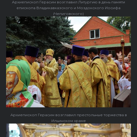
Архиепископ Герасим возглавил Литургию в день памяти
епископа Владикавказского и Моздокского Иосифа
(Чепиговского)
Архиепископ Герасим возглавил престольные торжества в
Ильинском храме