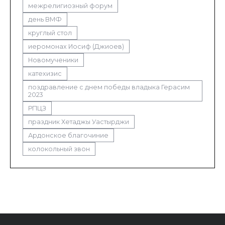
межрелигиозный форум
день ВМФ
круглый стол
иеромонах Иосиф (Джиоев)
Новомученики
катехизис
поздравление с днем победы владыка Герасим
2023
РПЦЗ
праздник Хетаджы Уастырджи
Ардонское благочиние
колокольный звон