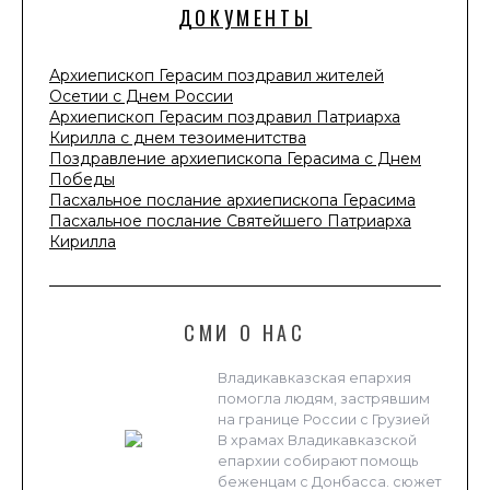
ДОКУМЕНТЫ
Архиепископ Герасим поздравил жителей
Осетии с Днем России
Архиепископ Герасим поздравил Патриарха
Кирилла с днем тезоименитства
Поздравление архиепископа Герасима с Днем
Победы
Пасхальное послание архиепископа Герасима
Пасхальное послание Святейшего Патриарха
Кирилла
СМИ О НАС
Владикавказская епархия
помогла людям, застрявшим
на границе России с Грузией
В храмах Владикавказской
епархии собирают помощь
беженцам с Донбасса. сюжет