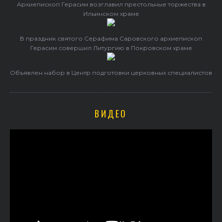
Архиепископ Герасим возглавил престольные торжества в
Ильинском храме
В праздник святого Серафима Саровского архиепископ
Герасим совершил Литургию в Покровском храме
Объявлен набор в Центр подготовки церковных специалистов
ВИДЕО