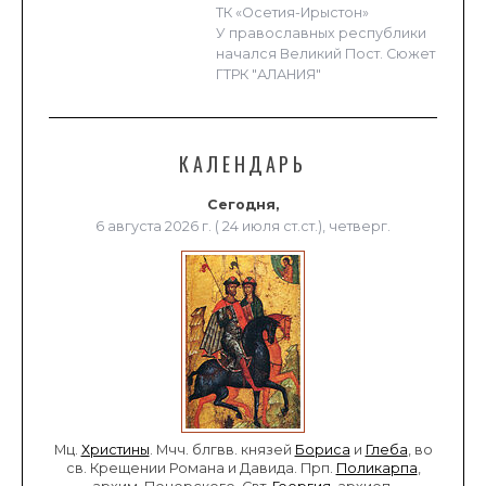
ТК «Осетия-Ирыстон»
У православных республики
начался Великий Пост. Сюжет
ГТРК "АЛАНИЯ"
КАЛЕНДАРЬ
Сегодня,
6 августа 2026 г. ( 24 июля ст.ст.), четверг.
Мц.
Христины
. Мчч. блгвв. князей
Бориса
и
Глеба
, во
св. Крещении Романа и Давида. Прп.
Поликарпа
,