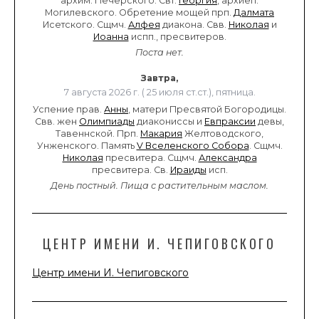
архим. Печерского. Свт.
Георгия
, архиеп.
Могилевского. Обретение мощей прп.
Далмата
Исетского. Сщмч.
Алфея
диакона. Свв.
Николая
и
Иоанна
испп., пресвитеров.
Поста нет.
Завтра,
7 августа 2026 г. ( 25 июля ст.ст.), пятница.
Успение прав.
Анны
, матери Пресвятой Богородицы.
Свв. жен
Олимпиады
диакониссы и
Евпраксии
девы,
Тавеннской. Прп.
Макария
Желтоводского,
Унженского. Память
V Вселенского Собора
. Сщмч.
Николая
пресвитера. Сщмч.
Александра
пресвитера. Св.
Ираиды
исп.
День постный.
Пища с растительным маслом.
ЦЕНТР ИМЕНИ И. ЧЕПИГОВСКОГО
Центр имени И. Чепиговского