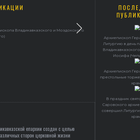
ИКАЦИИ
ПОСЛЕ
ПУБЛИ
пископа Владикавказского и Моздокского
Архиепископ 
го)
Архиепископ Гер
Литургию в день 
Владикавказского
Иосифа (Чеп
Архиепископ Гер
престольные торже
хра
В праздник свя
Саровского архие
совершил Литурги
хра
кавказской епархии создан c целью
различных сторон церковной жизни