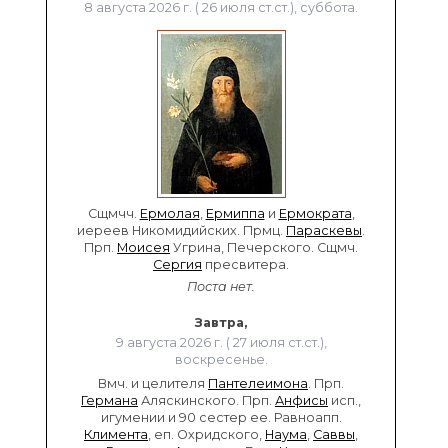
8 августа 2026 г. ( 26 июля ст.ст.), суббота.
Сщмчч.
Ермолая
,
Ермиппа
и
Ермократа
,
иереев Никомидийских. Прмц.
Параскевы
.
Прп.
Моисея
Угрина, Печерского. Сщмч.
Сергия
пресвитера.
Поста нет.
Завтра,
9 августа 2026 г. ( 27 июля ст.ст.),
воскресенье.
Вмч. и целителя
Пантелеимона
. Прп.
Германа
Аляскинского. Прп.
Анфисы
исп.,
игумении и 90 сестер ее. Равноапп.
Климента
, еп. Охридского,
Наума
,
Саввы
,