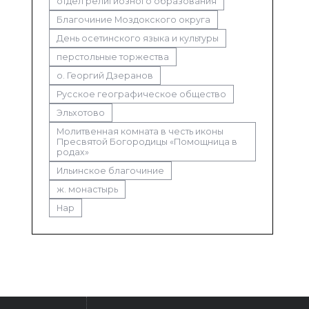
отдел религиозного образования
Благочиние Моздокского округа
День осетинского языка и культуры
перстольные торжества
о. Георгий Дзеранов
Русское географическое общество
Эльхотово
Молитвенная комната в честь иконы
Пресвятой Богородицы «Помощница в
родах»
Ильинское благочиние
ж. монастырь
Нар