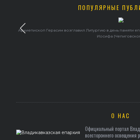
ПОПУЛЯРНЫЕ ПУБЛ
Архиепископ Герасим возглавил Литургию в день памяти е
Иосифа (Чепиговско
О НАС
Официальный портал Влади
всестороннего освещения 