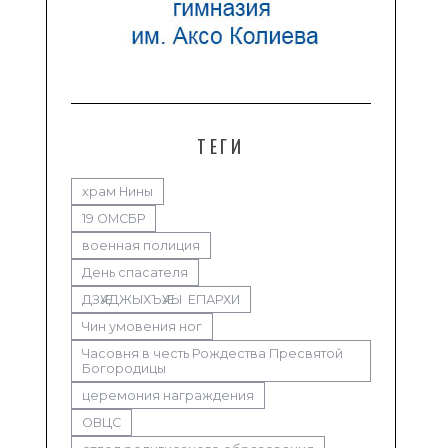
ТЕГИ
храм Нины
19 ОМСБР
военная полиция
День спасателя
ДЗӔУДЖЫХЪӔУЫ ЕПАРХИ
Чин умовения ног
Часовня в честь Рождества Пресвятой
Богородицы
церемония награждения
ОВЦС