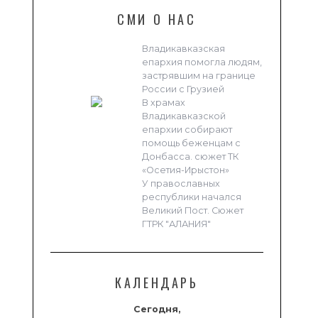
СМИ О НАС
Владикавказская
епархия помогла людям,
застрявшим на границе
России с Грузией
В храмах
Владикавказской
епархии собирают
помощь беженцам с
Донбасса. сюжет ТК
«Осетия-Ирыстон»
У православных
республики начался
Великий Пост. Сюжет
ГТРК "АЛАНИЯ"
КАЛЕНДАРЬ
Сегодня,