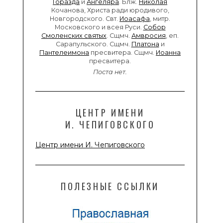
Горазда
и
Ангеляра
. Блж.
Николая
Кочанова, Христа ради юродивого,
Новгородского. Свт.
Иоасафа
, митр.
Московского и всея Руси.
Собор
Смоленских святых
. Сщмч.
Амвросия
, еп.
Сарапульского. Сщмч.
Платона
и
Пантелеимона
пресвитера. Сщмч.
Иоанна
пресвитера.
Поста нет.
ЦЕНТР ИМЕНИ
И. ЧЕПИГОВСКОГО
Центр имени И. Чепиговского
ПОЛЕЗНЫЕ ССЫЛКИ