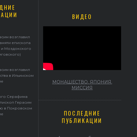
ДНИЕ
КАЦИИ
ВИДЕО
Герасим возглавил престольные торжества в Ильинском храме
асим возглавил
памяти епископа
 и Моздокского
иговского)
асим возглавил
ства в Ильинском
ме
МОНАШЕСТВО. ЯПОНИЯ.
МИССИЯ
того Серафима
пископ Герасим
ю в Покровском
ПОСЛЕДНИЕ
ме
ПУБЛИКАЦИИ